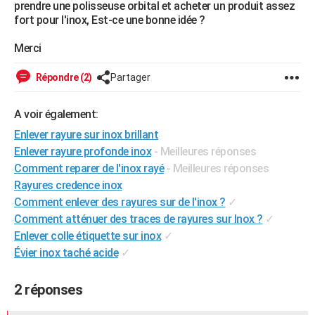
prendre une polisseuse orbital et acheter un produit assez
City break
Voyage de noces
Climat
Destinations
Voyage nature
Forum
+
PHOTO
fort pour l'inox, Est-ce une bonne idée ?
GUIDES D'ACHAT
Merci
BONS PLANS
Répondre (2)
Partager
CARTE DE VOEUX
A voir également:
Carte Bonne année
Carte Pâques
Carte de Noël
Carte Saint-Valentin
Carte d'anniversaire
DICTIONNAIRE
Enlever rayure sur inox brillant
Enlever rayure profonde inox
- Meilleures réponses
Biographies
Expressions
Dictionnaire
Citations
Proverbes
PROGRAMME TV
Comment reparer de l'inox rayé
- Meilleures réponses
Rayures credence inox
COPAINS D'AVANT
Comment enlever des rayures sur de l'inox ?
✓
Se connecter
Collèges
Universités
Service militaire
S'inscrire
Lycées
Primaires
Entreprises
Avis de recherche
AVIS DE DÉCÈS
Comment atténuer des traces de rayures sur Inox ?
✓
Enlever colle étiquette sur inox
✓
FORUM
Évier inox taché acide
✓
Lifestyle
Sport
Television
Cinema
Bricolage
Culture
Auto
Voyage
2 réponses