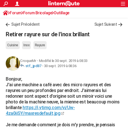
ACTUALITÉS
Forum
Forum Bricolage
Connexion
Outillage
S'inscrire
Rechercher
Société
Education
Villes
Politique
Faits Divers
Monde
+
SPORT
Sujet Précédent
Sujet Suivant
Football
Cyclisme
Forum
Coupe du monde 2026
Tennis
Rugby
CULTURE
Retirer rayure sur de l'inox brillant
TNT
Cinéma
Musique
Programme TV
Streaming
Sorties cinéma
+
FINANCE
Cuisine
Inox
Rayure
Impôts
Immobilier
Banque
Crédit
Retraite
Epargne
Risques naturels par ville
Assurance
AUTO
CroqueMr
-
Modifié le 30 sept. 2019 à 08:33
Réserver un essai
Berlines
Forum auto
Essais
Citadines
SUV
+
HIGH-TECH
stf_jpd87
-
30 sept. 2019 à 08:36
Meilleur smartphone
Ordinateurs
Guide high-tech
Mobiles
Internet
Jeux vidéo
+
BRICOLAGE
Bonjour,
J'ai une machine a café avec des micro rayures et des
Aménagement intérieur
Cuisine
Jardinage
+
Forum
Extérieur
Salle de bains
Rangement
WEEK-END
rayures un peu profondes par endroit. J'aimerais lui
redonner sont aspect d'origine soit un miroir voici une
Escapades
Expositions
Week-end nature
Guides de France
Patrimoine
Musées
+
LIFESTYLE
photo de la machine neuve, la mienne est beaucoup moins
brillante
https://i.ytimg.com/vi/Uw-
Bien-être
Mode
+
Art de vivre
Loisirs
Modes de vie
SANTE
4za0iiSY/maxresdefault.jpg
Guide de la santé
Médicaments
+
Alimentation
Maladies
Sommeil
VOYAGE
Je me demande comment je dois m'y prendre, je pensais