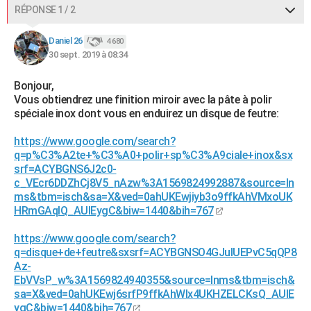
RÉPONSE 1 / 2
Daniel 26
4 680
30 sept. 2019 à 08:34
Bonjour,
Vous obtiendrez une finition miroir avec la pâte à polir
spéciale inox dont vous en enduirez un disque de feutre:
https://www.google.com/search?
q=p%C3%A2te+%C3%A0+polir+sp%C3%A9ciale+inox&sx
srf=ACYBGNS6J2c0-
c_VEcr6DDZhCj8V5_nAzw%3A1569824992887&source=ln
ms&tbm=isch&sa=X&ved=0ahUKEwjiyb3o9ffkAhVMxoUK
HRmGAqIQ_AUIEygC&biw=1440&bih=767
https://www.google.com/search?
q=disque+de+feutre&sxsrf=ACYBGNSO4GJulUEPvC5qQP8
Az-
EbVVsP_w%3A1569824940355&source=lnms&tbm=isch&
sa=X&ved=0ahUKEwj6srfP9ffkAhWlx4UKHZELCKsQ_AUIE
ygC&biw=1440&bih=767