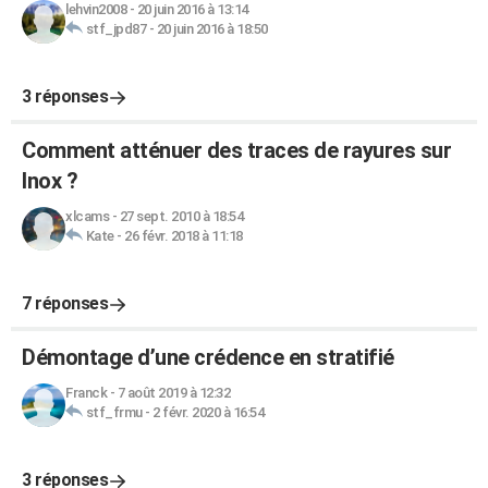
lehvin2008
-
20 juin 2016 à 13:14
stf_jpd87
-
20 juin 2016 à 18:50
3 réponses
Comment atténuer des traces de rayures sur
Inox ?
xlcams
-
27 sept. 2010 à 18:54
Kate
-
26 févr. 2018 à 11:18
7 réponses
Démontage d’une crédence en stratifié
Franck
-
7 août 2019 à 12:32
stf_frmu
-
2 févr. 2020 à 16:54
3 réponses