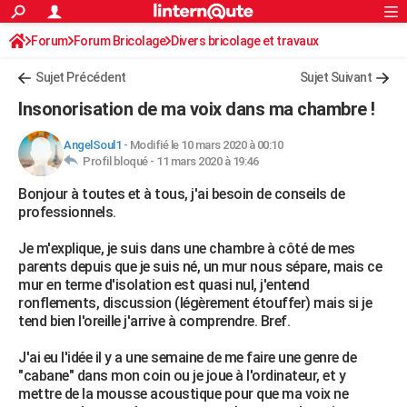
ACTUALITÉS
Forum
Forum Bricolage
Connexion
Divers bricolage et travaux
S'inscrire
Rechercher
Société
Education
Villes
Politique
Faits Divers
Monde
+
SPORT
Sujet Précédent
Sujet Suivant
Football
Cyclisme
Forum
Coupe du monde 2026
Tennis
Rugby
CULTURE
Insonorisation de ma voix dans ma chambre !
TNT
Cinéma
Musique
Programme TV
Streaming
Sorties cinéma
+
FINANCE
AngelSoul1
-
Modifié le 10 mars 2020 à 00:10
Profil bloqué -
11 mars 2020 à 19:46
Impôts
Immobilier
Banque
Crédit
Retraite
Epargne
Risques naturels par ville
Assurance
AUTO
Bonjour à toutes et à tous, j'ai besoin de conseils de
Réserver un essai
Berlines
Forum auto
Essais
Citadines
SUV
+
HIGH-TECH
professionnels.
Meilleur smartphone
Ordinateurs
Guide high-tech
Mobiles
Internet
Jeux vidéo
+
BRICOLAGE
Je m'explique, je suis dans une chambre à côté de mes
parents depuis que je suis né, un mur nous sépare, mais ce
Aménagement intérieur
Cuisine
Jardinage
+
Forum
Extérieur
Salle de bains
Rangement
WEEK-END
mur en terme d'isolation est quasi nul, j'entend
ronflements, discussion (légèrement étouffer) mais si je
Escapades
Expositions
Week-end nature
Guides de France
Patrimoine
Musées
+
LIFESTYLE
tend bien l'oreille j'arrive à comprendre. Bref.
Bien-être
Mode
+
Art de vivre
Loisirs
Modes de vie
SANTE
J'ai eu l'idée il y a une semaine de me faire une genre de
"cabane" dans mon coin ou je joue à l'ordinateur, et y
Guide de la santé
Médicaments
+
Alimentation
Maladies
Sommeil
VOYAGE
mettre de la mousse acoustique pour que ma voix ne