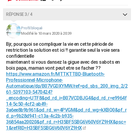
RÉPONSE 3 / 4
Profil bloqué
Modifié le 10 mars 2020 à 20:39
Bjr, pourquoi se compliquer la vie en cette période de
restriction la solution est ici !! garantie seul la voie sera
confidentielle
maintenant si vous dansez la gigue avec des sabots en
bois papa, maman vont peut etre se facher ??
https://www.amazon.fr/MTTKTTBD-Bluetooth-
Professionnel-Microphone-
Automatique/dp/B07VGDXYMW/ref=pd_sbs_200_img_2/2
61-5397103-5470424?
_encoding=UTF8&pd_rd_i=B07VCDBJG4&pd_rd_r=e9964f
14-5c50-4cf2-ab49-
3a6ee8b9b961&pd_rd_w=4PVGM&pd_rd_wg=kXBQ0&pf_r
d_p=9b28d941-c13a-4c2b-b935-
36854aa20020&pf_rd_r=H35BF5SBG6V60V6YZ9HX&psc=
1&refRID=H35BF5SBG6V60V6YZ9HX