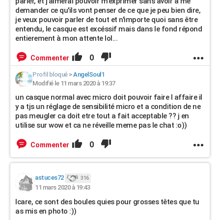
parler, et j'aimerai pouvoir m'exprimer sans avoir à me
demander ce qu'ils vont penser de ce que je peu bien dire,
je veux pouvoir parler de tout et n'importe quoi sans être
entendu, le casque est excéssif mais dans le fond répond
entierement à mon attente lol...
0
Commenter
Profil bloqué
>
AngelSoul1
Modifié le 11 mars 2020 à 19:37
un casque normal avec micro doit pouvoir faire l affaire il
y a tjs un réglage de sensibilité micro et a condition de ne
pas meugler ca doit etre tout a fait acceptable ?? j en
utilise sur wow et ca ne réveille meme pas le chat :o))
0
Commenter
astuces72
316
11 mars 2020 à 19:43
Icare, ce sont des boules quies pour grosses têtes que tu
as mis en photo :))