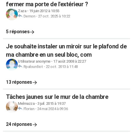
fermer ma porte de l'extérieur ?
Zaza
-
19 juin 2012 à 10:55
Demon
-
27 oct. 2025 à 10:22
5 réponses
Je souhaite instaler un miroir sur le plafond de
ma chambre en un seul bloc, com
Utilisateur anonyme
-
17 août 2008 à 22:27
Rpalourdiot
-
22 oct. 2013 à 11:48
13 réponses
Tâches jaunes sur le mur de la chambre
Melmazza
-
3 juil. 2015 à 19:37
Florian
-
24 mai 2024 à 09:36
24 réponses