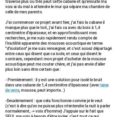
traverse plus ou très peut cette cabane et qu'ensuite ma
City break
Voyage de noces
Climat
Destinations
Voyage nature
Forum
+
voix ai du mal à atteindre le mur qui sépare ma chambre de
PHOTO
celle de mes parents.
GUIDES D'ACHAT
J'ai commencer ce projet avant hier, j'ai fais la cabane il
manque plus que le toit, j'ai fais ca avec du bois à 1,4
BONS PLANS
centimètre d'épaisseur, et en approfondissant mes
recherches, je me suis rapidement rendu compte de
CARTE DE VOEUX
l'inutilité apparente des mousses acoustique en terme
Carte Bonne année
Carte Pâques
Carte de Noël
Carte Saint-Valentin
Carte d'anniversaire
"d'isolation" je me suis renseigner, et c'est assez départagé
DICTIONNAIRE
entre ceux qui disent que ca isole, et ceux qui disent le
Biographies
Expressions
Dictionnaire
Citations
Proverbes
contraire, cependant mon projet d'acheter de la mousse
PROGRAMME TV
acoustique peut me couter chère, et j'ai pas envie d'aller
plus loin sans être certain que :
COPAINS D'AVANT
Se connecter
Collèges
Universités
Service militaire
S'inscrire
Lycées
Primaires
Entreprises
Avis de recherche
- Premièrement : il y est une solution pour isolé le bruit
AVIS DE DÉCÈS
dans une cabane de 1,4 centimètre d'épaisseur (avec
laine
de verre
, mousse, peut importe...)
FORUM
Lifestyle
Sport
Television
Cinema
Bricolage
Culture
Auto
Voyage
-Deuxièmement : que cela fonctionne comme je le veut
(c'est à dire qu'on ne puisse plus m'entendre la nuit à parler
normalement, -> voix d'homme) J'appuie sur le fait que
SEUL ma voix à besoin d'être isoler, c'est tout ce qui