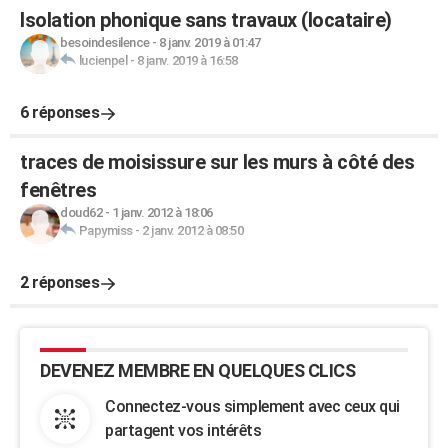
Isolation phonique sans travaux (locataire)
besoindesilence
-
8 janv. 2019 à 01:47
lucienpel
-
8 janv. 2019 à 16:58
6 réponses
traces de moisissure sur les murs à côté des
fenêtres
doud62
-
1 janv. 2012 à 18:06
Papymiss
-
2 janv. 2012 à 08:50
2 réponses
DEVENEZ MEMBRE EN QUELQUES CLICS
Connectez-vous simplement avec ceux qui
partagent vos intérêts