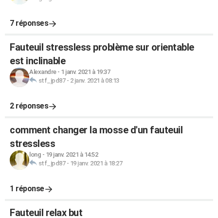
7 réponses
Fauteuil stressless problème sur orientable
est inclinable
Alexandre
-
1 janv. 2021 à 19:37
stf_jpd87
-
2 janv. 2021 à 08:13
2 réponses
comment changer la mosse d'un fauteuil
stressless
long
-
19 janv. 2021 à 14:52
stf_jpd87
-
19 janv. 2021 à 18:27
1 réponse
Fauteuil relax but