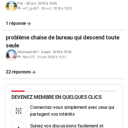
Pat
-
28 oct. 2018 à 14:35
stf_jpd87
-
28 oct. 2018 à 18:02
1 réponse
problème chaise de bureau qui descend toute
seule
lolomusic667
-
4 sept. 2018 à 15:33
Nitro75
-
21 juin 2020 à 15:51
22 réponses
DEVENEZ MEMBRE EN QUELQUES CLICS
Connectez-vous simplement avec ceux qui
partagent vos intérêts
Suivez vos discussions facilement et