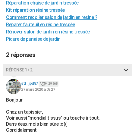
Réparation chaise de jardin tressée
City break
Voyage de noces
Climat
Destinations
Voyage nature
Forum
+
PHOTO
Kit réparation résine tressée
Comment recoller salon de jardin en resine ?
GUIDES D'ACHAT
Reparer fauteuil en résine tressée
Rénover salon de jardin en résine tressée
BONS PLANS
Piqure de punaise de jardin
CARTE DE VOEUX
2 réponses
Carte Bonne année
Carte Pâques
Carte de Noël
Carte Saint-Valentin
Carte d'anniversaire
DICTIONNAIRE
Biographies
Expressions
Dictionnaire
Citations
Proverbes
PROGRAMME TV
RÉPONSE 1 / 2
COPAINS D'AVANT
stf_jpd87
29 968
27 mars 2020 à 08:27
Se connecter
Collèges
Universités
Service militaire
S'inscrire
Lycées
Primaires
Entreprises
Avis de recherche
AVIS DE DÉCÈS
Bonjour
FORUM
Chez un tapissier,
Lifestyle
Sport
Television
Cinema
Bricolage
Culture
Auto
Voyage
Voir aussi "mondial tissus" ou touche à tout.
Dans deux mois bien sûre :o((
Cordidalement