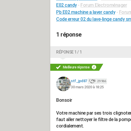
E02 candy
-
Forum Electroménager
Pb E02 machine a laver candy
-
Forum
Code erreur 02 du lave-linge candy s
1 réponse
RÉPONSE 1 / 1
Meilleure réponse
stf_jpd87
29 966
30 mars 2020 à 18:25
Bonsoir
Votre machine par ses trois clignotem
faut aller nettoyer le filtre de la pom
cordialement.