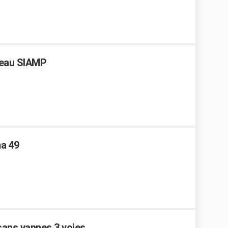
’eau SIAMP
a 49
sans vannes 3 voies