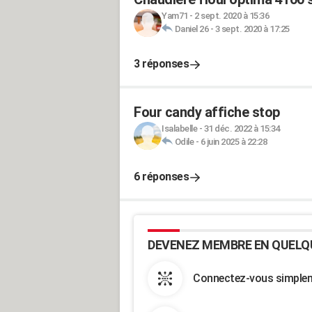
Yam71
-
2 sept. 2020 à 15:36
Daniel 26
-
3 sept. 2020 à 17:25
3 réponses
Four candy affiche stop
Isalabelle
-
31 déc. 2022 à 15:34
Odile
-
6 juin 2025 à 22:28
6 réponses
DEVENEZ MEMBRE EN QUELQ
Connectez-vous simpleme