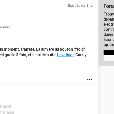
Foru
Sujet Suivant
Trouv
dépan
élect
à 14:53
commu
5
durée
Écono
optimi
n moment, s'arrête. La lumière du bouton "froid"
clignote 3 fois, et ainsi de suite.
Lave linge
Candy
énager
oménager