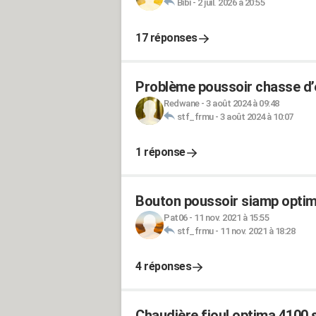
Bibi
-
2 juil. 2026 à 20:55
17 réponses
Problème poussoir chasse d
Redwane
-
3 août 2024 à 09:48
stf_frmu
-
3 août 2024 à 10:07
1 réponse
Bouton poussoir siamp optim
Pat06
-
11 nov. 2021 à 15:55
stf_frmu
-
11 nov. 2021 à 18:28
4 réponses
Chaudière fioul optima 4100 