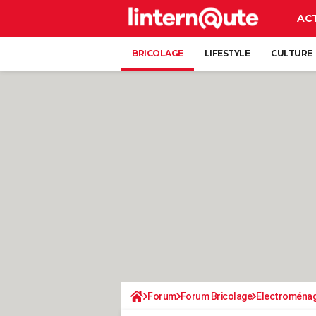
AC
BRICOLAGE
LIFESTYLE
CULTURE
Forum
Forum Bricolage
Electroména