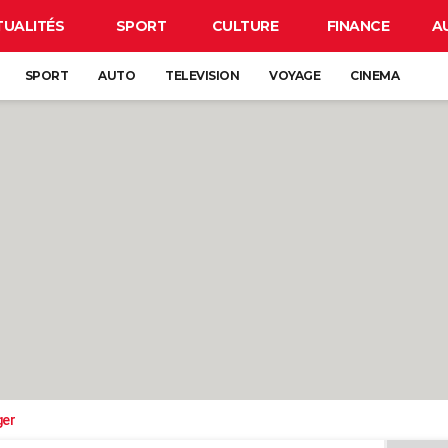
TUALITÉS
SPORT
CULTURE
FINANCE
A
SPORT
AUTO
TELEVISION
VOYAGE
CINEMA
ger