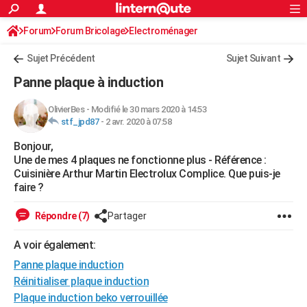
ACTUALITÉS
Forum
Forum Bricolage
Connexion
Electroménager
S'inscrire
Rechercher
Société
Education
Villes
Politique
Faits Divers
Monde
+
SPORT
Sujet Précédent
Sujet Suivant
Football
Cyclisme
Forum
Coupe du monde 2026
Tennis
Rugby
CULTURE
Panne plaque à induction
TNT
Cinéma
Musique
Programme TV
Streaming
Sorties cinéma
+
FINANCE
OlivierBes
-
Modifié le 30 mars 2020 à 14:53
stf_jpd87
-
2 avr. 2020 à 07:58
Impôts
Immobilier
Banque
Crédit
Retraite
Epargne
Risques naturels par ville
Assurance
AUTO
Bonjour,
Réserver un essai
Berlines
Forum auto
Essais
Citadines
SUV
+
HIGH-TECH
Une de mes 4 plaques ne fonctionne plus - Référence :
Cuisinière Arthur Martin Electrolux Complice. Que puis-je
Meilleur smartphone
Ordinateurs
Guide high-tech
Mobiles
Internet
Jeux vidéo
+
BRICOLAGE
faire ?
Aménagement intérieur
Cuisine
Jardinage
+
Forum
Extérieur
Salle de bains
Rangement
WEEK-END
Répondre (7)
Partager
Escapades
Expositions
Week-end nature
Guides de France
Patrimoine
Musées
+
LIFESTYLE
A voir également:
Panne plaque induction
Bien-être
Mode
+
Art de vivre
Loisirs
Modes de vie
SANTE
Réinitialiser plaque induction
Guide de la santé
Médicaments
+
Alimentation
Maladies
Sommeil
VOYAGE
Plaque induction beko verrouillée