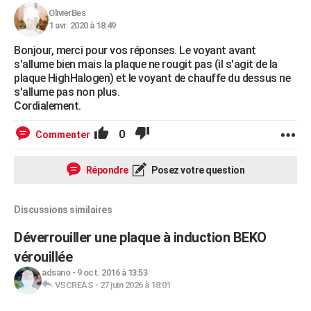
OlivierBes
1 avr. 2020 à 18:49
Bonjour, merci pour vos réponses. Le voyant avant
s'allume bien mais la plaque ne rougit pas (il s'agit de la
plaque HighHalogen) et le voyant de chauffe du dessus ne
s'allume pas non plus.
Cordialement.
0
Commenter
Répondre
Posez votre question
Discussions similaires
Déverrouiller une plaque à induction BEKO
vérouillée
adsano
-
9 oct. 2016 à 13:53
VSCREAS
-
27 juin 2026 à 18:01