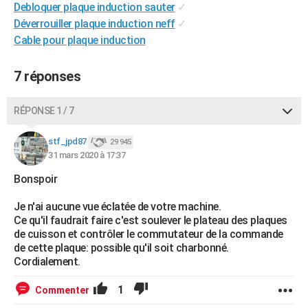
Debloquer plaque induction sauter
✓
City break
Voyage de noces
Climat
Destinations
Voyage nature
Forum
+
PHOTO
Déverrouiller plaque induction neff
✓
Cable pour plaque induction
GUIDES D'ACHAT
BONS PLANS
7 réponses
CARTE DE VOEUX
RÉPONSE 1 / 7
Carte Bonne année
Carte Pâques
Carte de Noël
Carte Saint-Valentin
Carte d'anniversaire
DICTIONNAIRE
stf_jpd87
29 945
Biographies
Expressions
Dictionnaire
Citations
Proverbes
31 mars 2020 à 17:37
PROGRAMME TV
Bonspoir
COPAINS D'AVANT
Je n'ai aucune vue éclatée de votre machine.
Se connecter
Collèges
Universités
Service militaire
S'inscrire
Lycées
Primaires
Entreprises
Avis de recherche
AVIS DE DÉCÈS
Ce qu'il faudrait faire c'est soulever le plateau des plaques
de cuisson et contrôler le commutateur de la commande
FORUM
de cette plaque: possible qu'il soit charbonné.
Cordialement.
Lifestyle
Sport
Television
Cinema
Bricolage
Culture
Auto
Voyage
1
Commenter