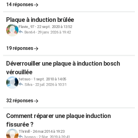
14 réponses
Plaque à induction brûlée
Flavie_97
-
22 sept. 2020 à 13:52
Ben64
-
29 janv. 2026 à 19:42
19 réponses
Déverrouiller une plaque à induction bosch
vérouillée
tetsuo
-
1 sept. 2010 à 14:05
Silva
-
22 juil. 2026 à 10:31
32 réponses
Comment réparer une plaque induction
fissurée ?
Thrinill
-
24 mai 2014 à 19:23
bongo
-
2 févr. 2019 à 20:41