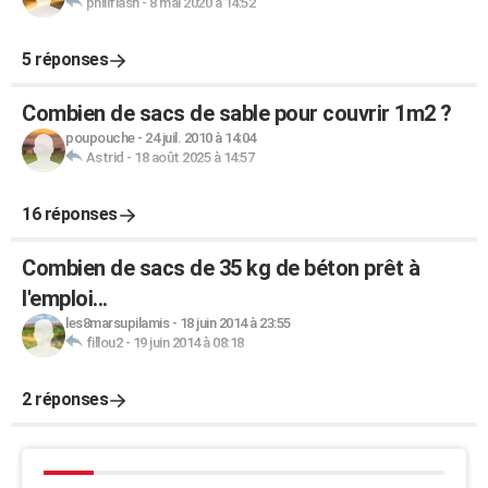
philiflash
-
8 mai 2020 à 14:52
5 réponses
Combien de sacs de sable pour couvrir 1m2 ?
poupouche
-
24 juil. 2010 à 14:04
Astrid
-
18 août 2025 à 14:57
16 réponses
Combien de sacs de 35 kg de béton prêt à
l'emploi...
les8marsupilamis
-
18 juin 2014 à 23:55
fillou2
-
19 juin 2014 à 08:18
2 réponses