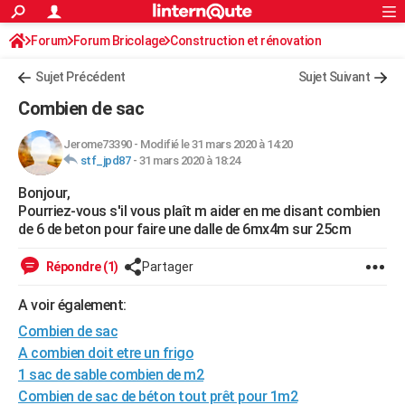
ACTUALITÉS
Forum
Forum Bricolage
Connexion
Construction et rénovation
S'inscrire
Rechercher
Société
Education
Villes
Politique
Faits Divers
Monde
+
SPORT
Sujet Précédent
Sujet Suivant
Football
Cyclisme
Forum
Coupe du monde 2026
Tennis
Rugby
CULTURE
Combien de sac
TNT
Cinéma
Musique
Programme TV
Streaming
Sorties cinéma
+
FINANCE
Jerome73390
-
Modifié le 31 mars 2020 à 14:20
stf_jpd87
-
31 mars 2020 à 18:24
Impôts
Immobilier
Banque
Crédit
Retraite
Epargne
Risques naturels par ville
Assurance
AUTO
Bonjour,
Réserver un essai
Berlines
Forum auto
Essais
Citadines
SUV
+
HIGH-TECH
Pourriez-vous s'il vous plaît m aider en me disant combien
de 6 de beton pour faire une dalle de 6mx4m sur 25cm
Meilleur smartphone
Ordinateurs
Guide high-tech
Mobiles
Internet
Jeux vidéo
+
BRICOLAGE
Répondre (1)
Partager
Aménagement intérieur
Cuisine
Jardinage
+
Forum
Extérieur
Salle de bains
Rangement
WEEK-END
A voir également:
Escapades
Expositions
Week-end nature
Guides de France
Patrimoine
Musées
+
LIFESTYLE
Combien de sac
Bien-être
Mode
+
Art de vivre
Loisirs
Modes de vie
A combien doit etre un frigo
SANTE
1 sac de sable combien de m2
Guide de la santé
Médicaments
+
Alimentation
Maladies
Sommeil
VOYAGE
Combien de sac de béton tout prêt pour 1m2