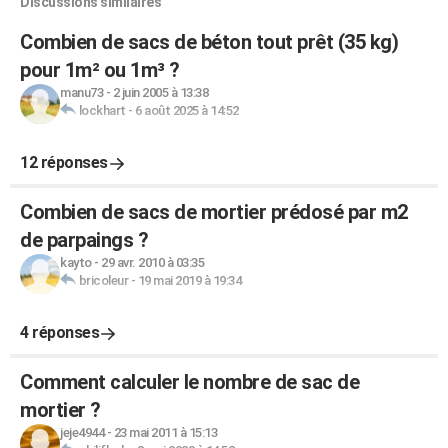
Discussions similaires
Combien de sacs de béton tout prêt (35 kg)
pour 1m² ou 1m³ ?
manu73
-
2 juin 2005 à 13:38
lockhart
-
6 août 2025 à 14:52
12 réponses
Combien de sacs de mortier prédosé par m2
de parpaings ?
kayto
-
29 avr. 2010 à 03:35
bricoleur
-
19 mai 2019 à 19:34
4 réponses
Comment calculer le nombre de sac de
mortier ?
jeje4944
-
23 mai 2011 à 15:13