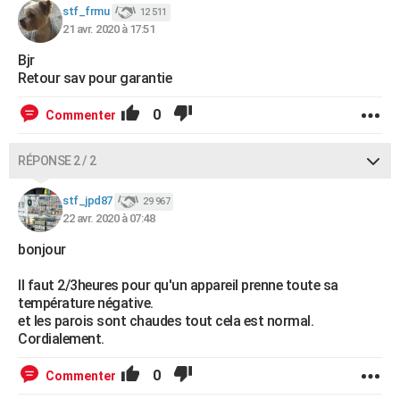
stf_frmu
12 511
City break
Voyage de noces
Climat
Destinations
Voyage nature
Forum
+
PHOTO
21 avr. 2020 à 17:51
GUIDES D'ACHAT
Bjr
Retour sav pour garantie
BONS PLANS
0
Commenter
CARTE DE VOEUX
RÉPONSE 2 / 2
Carte Bonne année
Carte Pâques
Carte de Noël
Carte Saint-Valentin
Carte d'anniversaire
DICTIONNAIRE
Biographies
Expressions
Dictionnaire
Citations
Proverbes
stf_jpd87
29 967
PROGRAMME TV
22 avr. 2020 à 07:48
COPAINS D'AVANT
bonjour
Se connecter
Collèges
Universités
Service militaire
S'inscrire
Lycées
Primaires
Entreprises
Avis de recherche
AVIS DE DÉCÈS
Il faut 2/3heures pour qu'un appareil prenne toute sa
température négative.
FORUM
et les parois sont chaudes tout cela est normal.
Cordialement.
Lifestyle
Sport
Television
Cinema
Bricolage
Culture
Auto
Voyage
0
Commenter