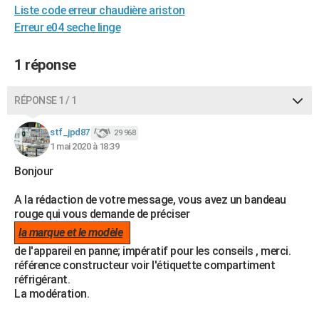
Liste code erreur chaudière ariston
City break
Voyage de noces
Climat
Destinations
Voyage nature
Forum
+
PHOTO
Erreur e04 seche linge
GUIDES D'ACHAT
1 réponse
BONS PLANS
RÉPONSE 1 / 1
CARTE DE VOEUX
Carte Bonne année
Carte Pâques
Carte de Noël
Carte Saint-Valentin
Carte d'anniversaire
DICTIONNAIRE
stf_jpd87
29 968
1 mai 2020 à 18:39
Biographies
Expressions
Dictionnaire
Citations
Proverbes
PROGRAMME TV
Bonjour
COPAINS D'AVANT
A la rédaction de votre message, vous avez un bandeau
rouge qui vous demande de préciser
Se connecter
Collèges
Universités
Service militaire
S'inscrire
Lycées
Primaires
Entreprises
Avis de recherche
AVIS DE DÉCÈS
la marque et le modèle
FORUM
de l'appareil en panne; impératif pour les conseils , merci.
référence constructeur voir l'étiquette compartiment
Lifestyle
Sport
Television
Cinema
Bricolage
Culture
Auto
Voyage
réfrigérant.
La modération.