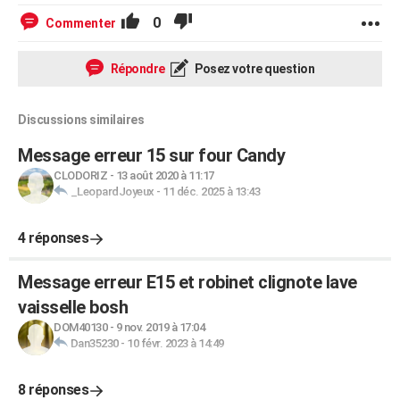
0
Commenter
Répondre
Posez votre question
Discussions similaires
Message erreur 15 sur four Candy
CLODORIZ
-
13 août 2020 à 11:17
_LeopardJoyeux
-
11 déc. 2025 à 13:43
4 réponses
Message erreur E15 et robinet clignote lave
vaisselle bosh
DOM40130
-
9 nov. 2019 à 17:04
Dan35230
-
10 févr. 2023 à 14:49
8 réponses