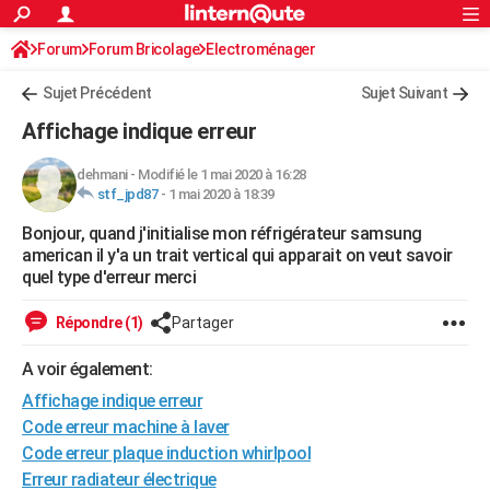
ACTUALITÉS
Forum
Forum Bricolage
Connexion
Electroménager
S'inscrire
Rechercher
Société
Education
Villes
Politique
Faits Divers
Monde
+
SPORT
Sujet Précédent
Sujet Suivant
Football
Cyclisme
Forum
Coupe du monde 2026
Tennis
Rugby
CULTURE
Affichage indique erreur
TNT
Cinéma
Musique
Programme TV
Streaming
Sorties cinéma
+
FINANCE
dehmani
-
Modifié le 1 mai 2020 à 16:28
stf_jpd87
-
1 mai 2020 à 18:39
Impôts
Immobilier
Banque
Crédit
Retraite
Epargne
Risques naturels par ville
Assurance
AUTO
Bonjour, quand j'initialise mon réfrigérateur samsung
Réserver un essai
Berlines
Forum auto
Essais
Citadines
SUV
+
HIGH-TECH
american il y'a un trait vertical qui apparait on veut savoir
quel type d'erreur merci
Meilleur smartphone
Ordinateurs
Guide high-tech
Mobiles
Internet
Jeux vidéo
+
BRICOLAGE
Répondre (1)
Partager
Aménagement intérieur
Cuisine
Jardinage
+
Forum
Extérieur
Salle de bains
Rangement
WEEK-END
A voir également:
Escapades
Expositions
Week-end nature
Guides de France
Patrimoine
Musées
+
LIFESTYLE
Affichage indique erreur
Bien-être
Mode
+
Art de vivre
Loisirs
Modes de vie
Code erreur machine à laver
SANTE
Code erreur plaque induction whirlpool
Guide de la santé
Médicaments
+
Alimentation
Maladies
Sommeil
VOYAGE
Erreur radiateur électrique