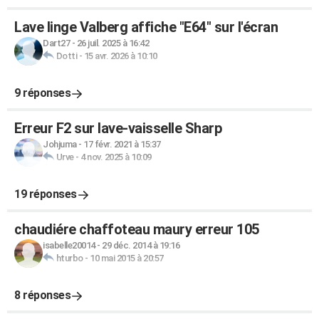
Lave linge Valberg affiche "E64" sur l'écran
Dart27
-
26 juil. 2025 à 16:42
Dotti
-
15 avr. 2026 à 10:10
9 réponses
Erreur F2 sur lave-vaisselle Sharp
Johjuma
-
17 févr. 2021 à 15:37
Urve
-
4 nov. 2025 à 10:09
19 réponses
chaudiére chaffoteau maury erreur 105
isabelle20014
-
29 déc. 2014 à 19:16
hturbo
-
10 mai 2015 à 20:57
8 réponses