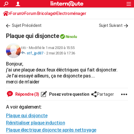
ACTUALITÉS
Forum
Forum Bricolage
Connexion
Electroménager
S'inscrire
Rechercher
Société
Education
Villes
Politique
Faits Divers
Monde
+
SPORT
Sujet Précédent
Sujet Suivant
Football
Cyclisme
Forum
Coupe du monde 2026
Tennis
Rugby
CULTURE
Plaque qui disjoncte
Résolu
TNT
Cinéma
Musique
Programme TV
Streaming
Sorties cinéma
+
FINANCE
titi
-
Modifié le 1 mai 2020 à 15:55
stf_jpd87
-
2 mai 2020 à 17:36
Impôts
Immobilier
Banque
Crédit
Retraite
Epargne
Risques naturels par ville
Assurance
AUTO
Bonjour,
Réserver un essai
Berlines
Forum auto
Essais
Citadines
SUV
+
HIGH-TECH
j'ai une plaque deux feux éléctriques qui fait disjoncter.
Je l'ai essayé ailleurs, ça ne disjoncte pas....
Meilleur smartphone
Ordinateurs
Guide high-tech
Mobiles
Internet
Jeux vidéo
+
BRICOLAGE
merci de m'aider
Aménagement intérieur
Cuisine
Jardinage
+
Forum
Extérieur
Salle de bains
Rangement
WEEK-END
Répondre (3)
Posez votre question
Partager
Escapades
Expositions
Week-end nature
Guides de France
Patrimoine
Musées
+
LIFESTYLE
A voir également:
Plaque qui disjoncte
Bien-être
Mode
+
Art de vivre
Loisirs
Modes de vie
SANTE
Réinitialiser plaque induction
Guide de la santé
Médicaments
+
Alimentation
Maladies
Sommeil
VOYAGE
Plaque électrique disjoncte après nettoyage