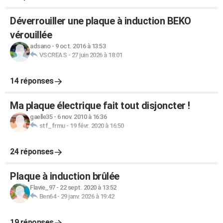
Déverrouiller une plaque à induction BEKO
vérouillée
adsano
-
9 oct. 2016 à 13:53
VSCREAS
-
27 juin 2026 à 18:01
14 réponses
Ma plaque électrique fait tout disjoncter !
gaelle35
-
6 nov. 2010 à 16:36
stf_frmu
-
19 févr. 2020 à 16:50
24 réponses
Plaque à induction brûlée
Flavie_97
-
22 sept. 2020 à 13:52
Ben64
-
29 janv. 2026 à 19:42
19 réponses