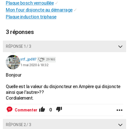
Plaque bosch verrouillée
✓
City break
Voyage de noces
Climat
Destinations
Voyage nature
Forum
+
PHOTO
Mon four disjoncte au démarrage
✓
Plaque induction triphase
GUIDES D'ACHAT
BONS PLANS
3 réponses
CARTE DE VOEUX
RÉPONSE 1 / 3
Carte Bonne année
Carte Pâques
Carte de Noël
Carte Saint-Valentin
Carte d'anniversaire
DICTIONNAIRE
stf_jpd87
29 965
Biographies
Expressions
Dictionnaire
Citations
Proverbes
1 mai 2020 à 18:32
PROGRAMME TV
Bonjour
COPAINS D'AVANT
Quelle est la valeur du disjoncteur en Ampère qui disjoncte
Se connecter
Collèges
Universités
Service militaire
S'inscrire
Lycées
Primaires
Entreprises
Avis de recherche
AVIS DE DÉCÈS
ainsi que l'autre>??
Cordialement.
FORUM
0
Commenter
Lifestyle
Sport
Television
Cinema
Bricolage
Culture
Auto
Voyage
RÉPONSE 2 / 3