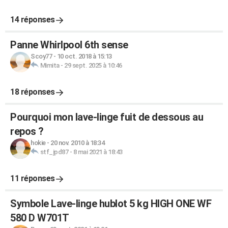
14 réponses
Panne Whirlpool 6th sense
Scoy77
-
10 oct. 2018 à 15:13
Mimita
-
29 sept. 2025 à 10:46
18 réponses
Pourquoi mon lave-linge fuit de dessous au
repos ?
hokie
-
20 nov. 2010 à 18:34
stf_jpd87
-
8 mai 2021 à 18:43
11 réponses
Symbole Lave-linge hublot 5 kg HIGH ONE WF
580 D W701T