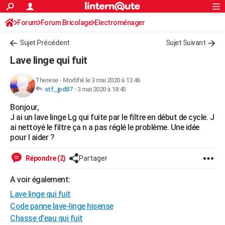
ACTUALITÉS
Forum
Forum Bricolage
Connexion
Electroménager
S'inscrire
Rechercher
Société
Education
Villes
Politique
Faits Divers
Monde
+
SPORT
Sujet Précédent
Sujet Suivant
Football
Cyclisme
Forum
Coupe du monde 2026
Tennis
Rugby
CULTURE
Lave linge qui fuit
TNT
Cinéma
Musique
Programme TV
Streaming
Sorties cinéma
+
FINANCE
Therese
-
Modifié le 3 mai 2020 à 13:46
stf_jpd87
-
3 mai 2020 à 18:45
Impôts
Immobilier
Banque
Crédit
Retraite
Epargne
Risques naturels par ville
Assurance
AUTO
Bonjour,
Réserver un essai
Berlines
Forum auto
Essais
Citadines
SUV
+
HIGH-TECH
J ai un lave linge Lg qui fuite par le filtre en début de cycle. J
ai nettoyé le filtre ça n a pas réglé le problème. Une idée
Meilleur smartphone
Ordinateurs
Guide high-tech
Mobiles
Internet
Jeux vidéo
+
BRICOLAGE
pour l aider ?
Aménagement intérieur
Cuisine
Jardinage
+
Forum
Extérieur
Salle de bains
Rangement
WEEK-END
Répondre (2)
Partager
Escapades
Expositions
Week-end nature
Guides de France
Patrimoine
Musées
+
LIFESTYLE
A voir également:
Lave linge qui fuit
Bien-être
Mode
+
Art de vivre
Loisirs
Modes de vie
SANTE
Code panne lave-linge hisense
Guide de la santé
Médicaments
+
Alimentation
Maladies
Sommeil
VOYAGE
Chasse d'eau qui fuit