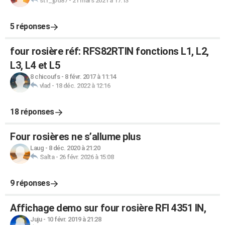
stf_jpd87
-
21 mars 2021 à 17:13
5 réponses
four rosière réf: RFS82RTIN fonctions L1, L2,
L3, L4 et L5
8 chicoufs
-
8 févr. 2017 à 11:14
vlad
-
18 déc. 2022 à 12:16
18 réponses
Four rosières ne s’allume plus
Laug
-
8 déc. 2020 à 21:20
Salta
-
26 févr. 2026 à 15:08
9 réponses
Affichage demo sur four rosière RFI 4351 IN,
Juju
-
10 févr. 2019 à 21:28