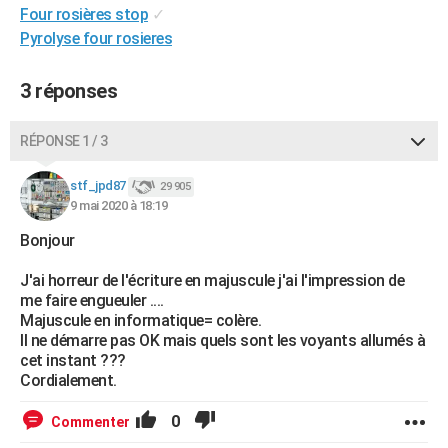
Four rosières stop
✓
City break
Voyage de noces
Climat
Destinations
Voyage nature
Forum
+
PHOTO
Pyrolyse four rosieres
GUIDES D'ACHAT
3 réponses
BONS PLANS
RÉPONSE 1 / 3
CARTE DE VOEUX
Carte Bonne année
Carte Pâques
Carte de Noël
Carte Saint-Valentin
Carte d'anniversaire
DICTIONNAIRE
stf_jpd87
29 905
9 mai 2020 à 18:19
Biographies
Expressions
Dictionnaire
Citations
Proverbes
PROGRAMME TV
Bonjour
COPAINS D'AVANT
J'ai horreur de l'écriture en majuscule j'ai l'impression de
me faire engueuler ....
Se connecter
Collèges
Universités
Service militaire
S'inscrire
Lycées
Primaires
Entreprises
Avis de recherche
AVIS DE DÉCÈS
Majuscule en informatique= colère.
Il ne démarre pas OK mais quels sont les voyants allumés à
FORUM
cet instant ???
Cordialement.
Lifestyle
Sport
Television
Cinema
Bricolage
Culture
Auto
Voyage
0
Commenter