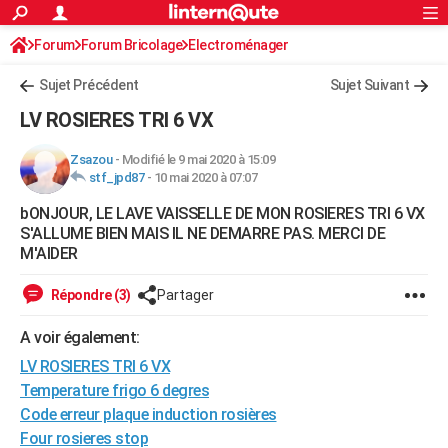
ACTUALITÉS
Forum
Forum Bricolage
Connexion
Electroménager
S'inscrire
Rechercher
Société
Education
Villes
Politique
Faits Divers
Monde
+
SPORT
Sujet Précédent
Sujet Suivant
Football
Cyclisme
Forum
Coupe du monde 2026
Tennis
Rugby
CULTURE
LV ROSIERES TRI 6 VX
TNT
Cinéma
Musique
Programme TV
Streaming
Sorties cinéma
+
FINANCE
Zsazou
-
Modifié le 9 mai 2020 à 15:09
stf_jpd87
-
10 mai 2020 à 07:07
Impôts
Immobilier
Banque
Crédit
Retraite
Epargne
Risques naturels par ville
Assurance
AUTO
bONJOUR, LE LAVE VAISSELLE DE MON ROSIERES TRI 6 VX
Réserver un essai
Berlines
Forum auto
Essais
Citadines
SUV
+
HIGH-TECH
S'ALLUME BIEN MAIS IL NE DEMARRE PAS. MERCI DE
M'AIDER
Meilleur smartphone
Ordinateurs
Guide high-tech
Mobiles
Internet
Jeux vidéo
+
BRICOLAGE
Répondre (3)
Partager
Aménagement intérieur
Cuisine
Jardinage
+
Forum
Extérieur
Salle de bains
Rangement
WEEK-END
A voir également:
Escapades
Expositions
Week-end nature
Guides de France
Patrimoine
Musées
+
LIFESTYLE
LV ROSIERES TRI 6 VX
Bien-être
Mode
+
Art de vivre
Loisirs
Modes de vie
Temperature frigo 6 degres
SANTE
Code erreur plaque induction rosières
Guide de la santé
Médicaments
+
Alimentation
Maladies
Sommeil
VOYAGE
Four rosieres stop