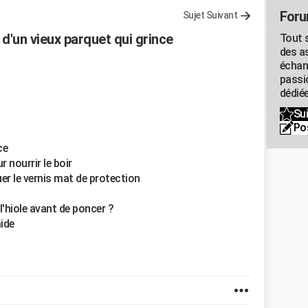
Foru
Sujet Suivant
 d'un vieux parquet qui grince
Tout s
des as
échan
passi
dédiée
Sui
Po
ce
r nourrir le boir
uer le vernis mat de protection
 l'hiole avant de poncer ?
ide