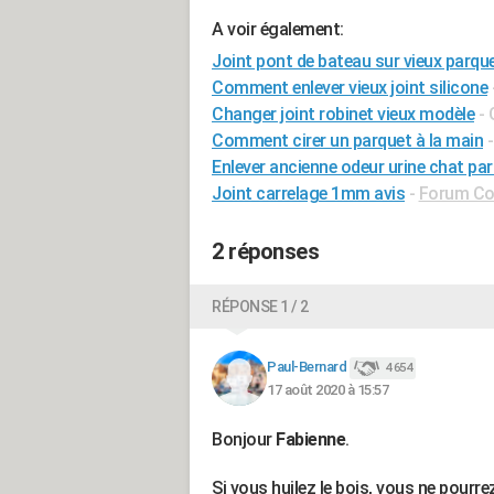
A voir également:
Joint pont de bateau sur vieux parqu
Comment enlever vieux joint silicone
Changer joint robinet vieux modèle
- 
Comment cirer un parquet à la main
Enlever ancienne odeur urine chat pa
Joint carrelage 1mm avis
-
Forum Con
2 réponses
RÉPONSE 1 / 2
Paul-Bernard
4 654
17 août 2020 à 15:57
Bonjour
Fabienne
.
Si vous huilez le bois, vous ne pourrez