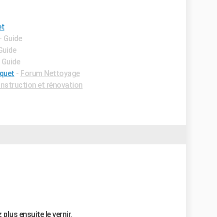
et
- Guide
Guide
- Guide
rquet
-
Forum Nettoyage
struction et rénovation
 plus ensuite le vernir.