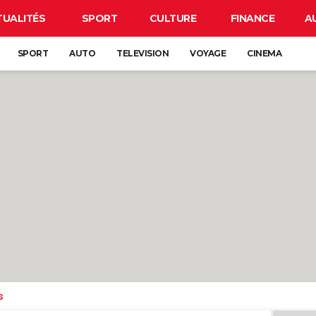
TUALITÉS
SPORT
CULTURE
FINANCE
A
SPORT
AUTO
TELEVISION
VOYAGE
CINEMA
s