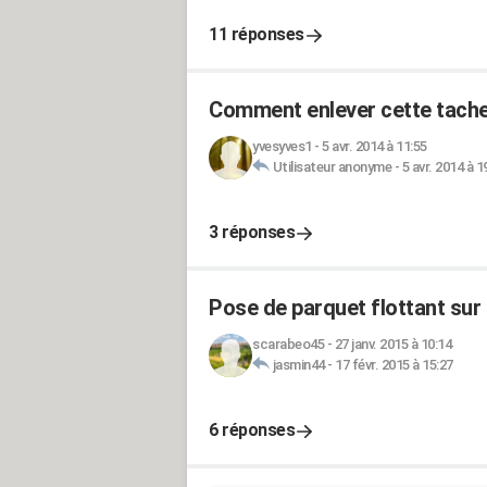
11 réponses
Comment enlever cette tache
yvesyves1
-
5 avr. 2014 à 11:55
Utilisateur anonyme
-
5 avr. 2014 à 1
3 réponses
Pose de parquet flottant sur 
scarabeo45
-
27 janv. 2015 à 10:14
jasmin44
-
17 févr. 2015 à 15:27
6 réponses