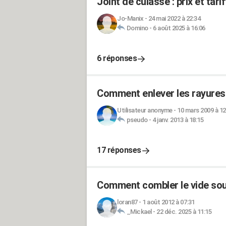
Joint de culasse : prix et ta
Jo-Manix
-
24 mai 2022 à 22:34
Domino
-
6 août 2025 à 16:06
6 réponses
Comment enlever les rayures 
Utilisateur anonyme
-
10 mars 2009 à 12
pseudo
-
4 janv. 2013 à 18:15
17 réponses
Comment combler le vide sous
loran87
-
1 août 2012 à 07:31
_Mickael
-
22 déc. 2025 à 11:15