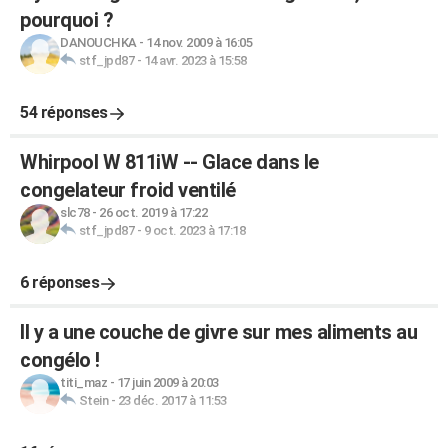
pourquoi ?
DANOUCHKA
-
14 nov. 2009 à 16:05
stf_jpd87
-
14 avr. 2023 à 15:58
54 réponses
Whirpool W 811iW -- Glace dans le
congelateur froid ventilé
slc78
-
26 oct. 2019 à 17:22
stf_jpd87
-
9 oct. 2023 à 17:18
6 réponses
Il y a une couche de givre sur mes aliments au
congélo !
titi_maz
-
17 juin 2009 à 20:03
Stein
-
23 déc. 2017 à 11:53