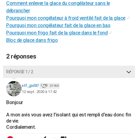
Comment enlever la glace du congélateur sans le
City break
Voyage de noces
Climat
Destinations
Voyage nature
Forum
+
PHOTO
débrancher
Pourquoi mon congélateur à froid ventilé fait de la glace
✓
GUIDES D'ACHAT
Pourquoi mon congélateur fait de la glace en bas
BONS PLANS
Pourquoi mon frigo fait de la glace dans le fond
✓
Bloc de glace dans frigo
CARTE DE VOEUX
2 réponses
Carte Bonne année
Carte Pâques
Carte de Noël
Carte Saint-Valentin
Carte d'anniversaire
DICTIONNAIRE
Biographies
Expressions
Dictionnaire
Citations
Proverbes
PROGRAMME TV
RÉPONSE 1 / 2
COPAINS D'AVANT
stf_jpd87
29 968
12 sept. 2020 à 17:42
Se connecter
Collèges
Universités
Service militaire
S'inscrire
Lycées
Primaires
Entreprises
Avis de recherche
AVIS DE DÉCÈS
Bonjour
FORUM
A mon avis vous avez l'isolant qui est rempli d'eau donc fin
Lifestyle
Sport
Television
Cinema
Bricolage
Culture
Auto
Voyage
de vie.
Cordialement.