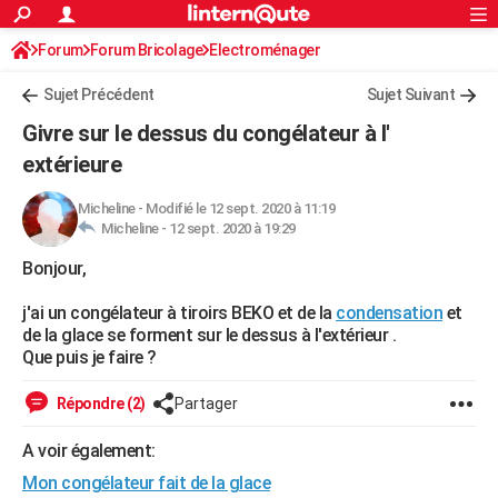
ACTUALITÉS
Forum
Forum Bricolage
Connexion
Electroménager
S'inscrire
Rechercher
Société
Education
Villes
Politique
Faits Divers
Monde
+
SPORT
Sujet Précédent
Sujet Suivant
Football
Cyclisme
Forum
Coupe du monde 2026
Tennis
Rugby
CULTURE
Givre sur le dessus du congélateur à l'
TNT
Cinéma
Musique
Programme TV
Streaming
Sorties cinéma
+
extérieure
FINANCE
Impôts
Immobilier
Banque
Crédit
Retraite
Epargne
Risques naturels par ville
Assurance
AUTO
Micheline
-
Modifié le 12 sept. 2020 à 11:19
Micheline -
12 sept. 2020 à 19:29
Réserver un essai
Berlines
Forum auto
Essais
Citadines
SUV
+
HIGH-TECH
Bonjour,
Meilleur smartphone
Ordinateurs
Guide high-tech
Mobiles
Internet
Jeux vidéo
+
BRICOLAGE
j'ai un congélateur à tiroirs BEKO et de la
condensation
et
de la glace se forment sur le dessus à l'extérieur .
Aménagement intérieur
Cuisine
Jardinage
+
Forum
Extérieur
Salle de bains
Rangement
WEEK-END
Que puis je faire ?
Escapades
Expositions
Week-end nature
Guides de France
Patrimoine
Musées
+
LIFESTYLE
Répondre (2)
Partager
Bien-être
Mode
+
Art de vivre
Loisirs
Modes de vie
SANTE
A voir également:
Guide de la santé
Médicaments
+
Alimentation
Maladies
Sommeil
VOYAGE
Mon congélateur fait de la glace