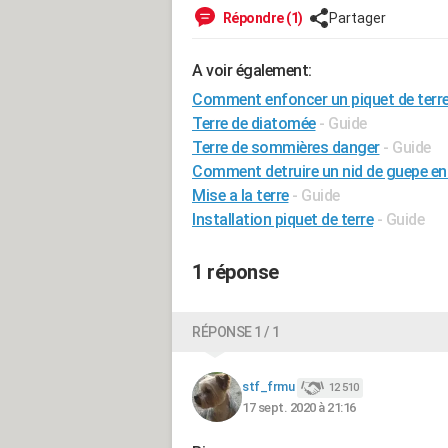
Répondre (1)
Partager
A voir également:
Comment enfoncer un piquet de terr
Terre de diatomée
- Guide
Terre de sommières danger
- Guide
Comment detruire un nid de guepe en 
Mise a la terre
- Guide
Installation piquet de terre
- Guide
1 réponse
RÉPONSE 1 / 1
stf_frmu
12 510
17 sept. 2020 à 21:16