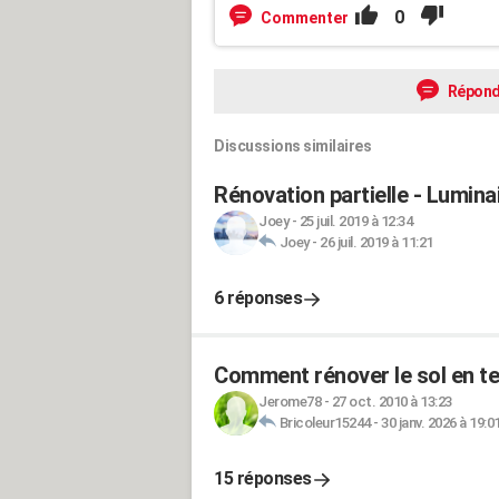
0
Commenter
Répond
Discussions similaires
Rénovation partielle - Luminai
Joey
-
25 juil. 2019 à 12:34
Joey
-
26 juil. 2019 à 11:21
6 réponses
Comment rénover le sol en te
Jerome78
-
27 oct. 2010 à 13:23
Bricoleur15244
-
30 janv. 2026 à 19:0
15 réponses