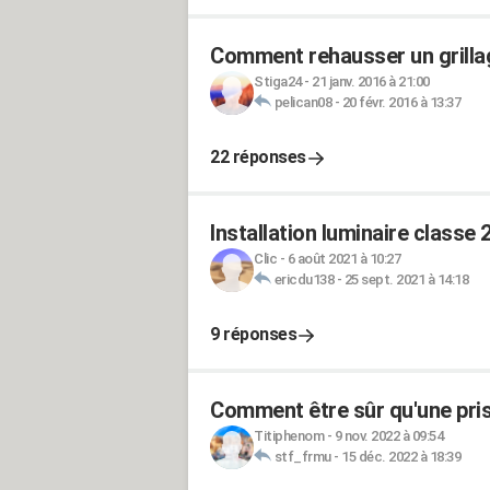
Comment rehausser un grilla
Stiga24
-
21 janv. 2016 à 21:00
pelican08
-
20 févr. 2016 à 13:37
22 réponses
Installation luminaire classe 
Clic
-
6 août 2021 à 10:27
ericdu138
-
25 sept. 2021 à 14:18
9 réponses
Comment être sûr qu'une prise 
Titiphenom
-
9 nov. 2022 à 09:54
stf_frmu
-
15 déc. 2022 à 18:39