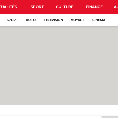
TUALITÉS
SPORT
CULTURE
FINANCE
A
SPORT
AUTO
TELEVISION
VOYAGE
CINEMA