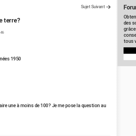
Foru
Sujet Suivant
Obten
e terre?
des s
grâce
:46
conse
tous v
nnées 1950
efaire une à moins de 100? Je me pose la question au