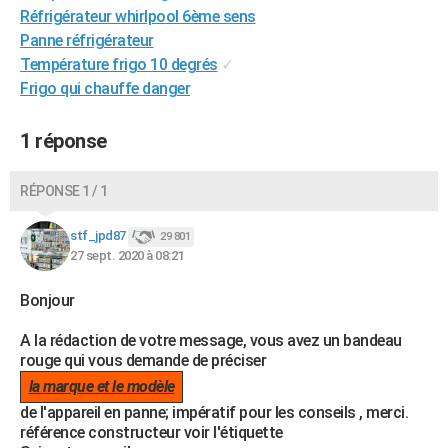
Réfrigérateur whirlpool 6ème sens
City break
Voyage de noces
Climat
Destinations
Voyage nature
Forum
+
PHOTO
Panne réfrigérateur
Température frigo 10 degrés
✓
GUIDES D'ACHAT
Frigo qui chauffe danger
BONS PLANS
1 réponse
CARTE DE VOEUX
Carte Bonne année
Carte Pâques
Carte de Noël
Carte Saint-Valentin
Carte d'anniversaire
DICTIONNAIRE
RÉPONSE 1 / 1
Biographies
Expressions
Dictionnaire
Citations
Proverbes
PROGRAMME TV
stf_jpd87
29 801
27 sept. 2020 à 08:21
COPAINS D'AVANT
Bonjour
Se connecter
Collèges
Universités
Service militaire
S'inscrire
Lycées
Primaires
Entreprises
Avis de recherche
AVIS DE DÉCÈS
A la rédaction de votre message, vous avez un bandeau
FORUM
rouge qui vous demande de préciser
Lifestyle
Sport
Television
Cinema
Bricolage
Culture
Auto
Voyage
la marque et le modèle
de l'appareil en panne; impératif pour les conseils , merci.
référence constructeur voir l'étiquette