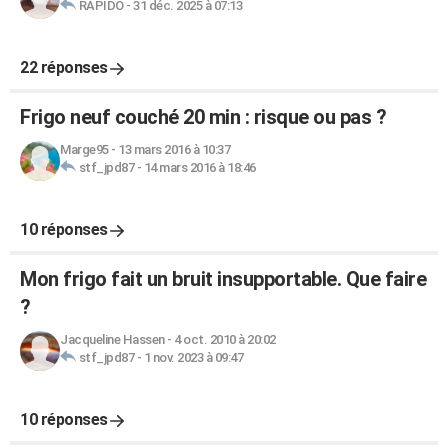
RAPIDO
-
31 déc. 2025 à 07:13
22 réponses
Frigo neuf couché 20 min : risque ou pas ?
Marge95
-
13 mars 2016 à 10:37
stf_jpd87
-
14 mars 2016 à 18:46
10 réponses
Mon frigo fait un bruit insupportable. Que faire
?
Jacqueline Hassen
-
4 oct. 2010 à 20:02
stf_jpd87
-
1 nov. 2023 à 09:47
10 réponses