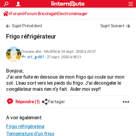
ACTUALITÉS
Forum
Forum Bricolage
Connexion
Electroménager
S'inscrire
Rechercher
Société
Education
Villes
Politique
Faits Divers
Monde
+
SPORT
Sujet Précédent
Sujet Suivant
Football
Cyclisme
Forum
Coupe du monde 2026
Tennis
Rugby
CULTURE
Frigo réfrigérateur
TNT
Cinéma
Musique
Programme TV
Streaming
Sorties cinéma
+
FINANCE
Oceane.ahn
-
Modifié le 26 sept. 2020 à 20:37
Impôts
Immobilier
Banque
Crédit
Retraite
Epargne
Risques naturels par ville
Assurance
AUTO
stf_jpd87
-
27 sept. 2020 à 08:21
Réserver un essai
Berlines
Forum auto
Essais
Citadines
SUV
+
HIGH-TECH
Bonjour,
J’ai une fuite en dessous de mon frigo qui coule sur mon
Meilleur smartphone
Ordinateurs
Guide high-tech
Mobiles
Internet
Jeux vidéo
+
BRICOLAGE
sol . L’eau sort vers les pieds du frigo. J’ai décongeler le
congélateur mais rien n’y fait . Aider moi svp!!
Aménagement intérieur
Cuisine
Jardinage
+
Forum
Extérieur
Salle de bains
Rangement
WEEK-END
Répondre (1)
Partager
Escapades
Expositions
Week-end nature
Guides de France
Patrimoine
Musées
+
LIFESTYLE
Bien-être
Mode
+
Art de vivre
Loisirs
Modes de vie
A voir également:
SANTE
Frigo réfrigérateur
Guide de la santé
Médicaments
+
Alimentation
Maladies
Sommeil
VOYAGE
Température d'un frigo