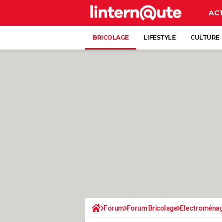
AC
BRICOLAGE
LIFESTYLE
CULTURE
Forum
Forum Bricolage
Electroména