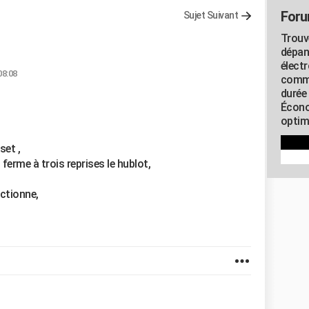
Foru
Sujet Suivant
Trouv
dépan
élect
08:08
commu
durée
Écono
optimi
set ,
erme à trois reprises le hublot,
nctionne,