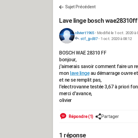
Sujet Précédent
Lave linge bosch wae28310ff
oliviert1965
-
Modifié le 1 oct. 2020 à 
stf_jpd87
-
1 oct. 2020 à 08:12
BOSCH WAE 28310 FF
bonjour,
j'aimerais savoir comment faire un re
mon
lave linge
au démarrage ouvre et f
et ne se remplit pas,
l'electrovanne testée 3,67 à priori fo
merci d'avance,
olivier
Répondre (1)
Partager
1 réponse