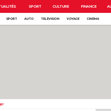
TUALITÉS
SPORT
CULTURE
FINANCE
A
SPORT
AUTO
TELEVISION
VOYAGE
CINEMA
ger