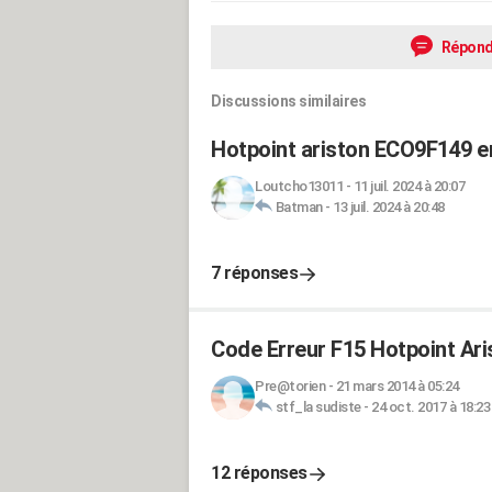
Répond
Discussions similaires
Hotpoint ariston ECO9F149 e
Loutcho13011
-
11 juil. 2024 à 20:07
Batman
-
13 juil. 2024 à 20:48
7 réponses
Code Erreur F15 Hotpoint A
Pre@torien
-
21 mars 2014 à 05:24
stf_la sudiste
-
24 oct. 2017 à 18:23
12 réponses