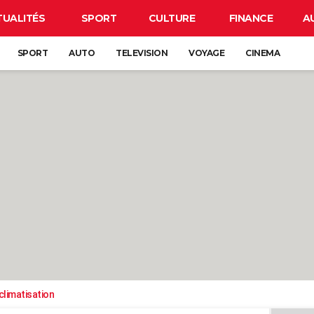
TUALITÉS
SPORT
CULTURE
FINANCE
A
SPORT
AUTO
TELEVISION
VOYAGE
CINEMA
climatisation