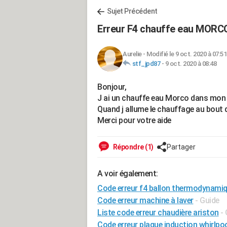
Sujet Précédent
Erreur F4 chauffe eau MORC
Aurelie
-
Modifié le 9 oct. 2020 à 07:51
stf_jpd87
-
9 oct. 2020 à 08:48
Bonjour,
J ai un chauffe eau Morco dans mo
Quand j allume le chauffage au bout d
Merci pour votre aide
Répondre (1)
Partager
A voir également:
Code erreur f4 ballon thermodynamiq
Code erreur machine à laver
- Guide
Liste code erreur chaudière ariston
-
Code erreur plaque induction whirlpo