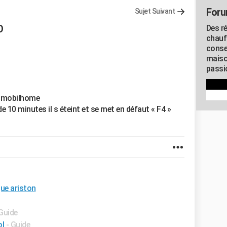
Foru
Sujet Suivant
O
Des r
chauf
conse
maiso
passio
n mobilhome
e 10 minutes il s éteint et se met en défaut « F4 »
ue ariston
 Guide
ol
- Guide