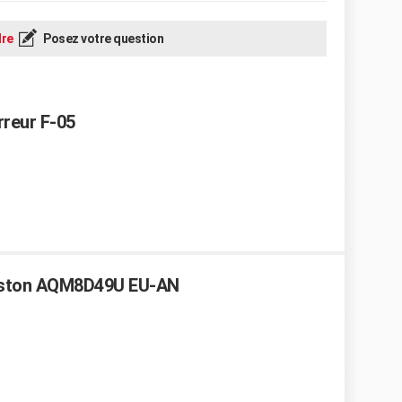
re
Posez votre question
rreur F-05
riston AQM8D49U EU-AN