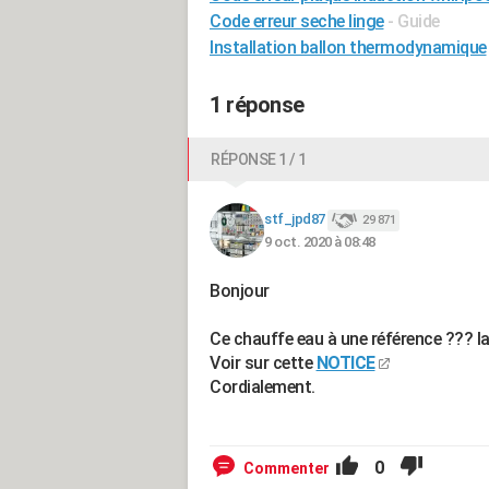
Code erreur seche linge
- Guide
Installation ballon thermodynamique
1 réponse
RÉPONSE 1 / 1
stf_jpd87
29 871
9 oct. 2020 à 08:48
Bonjour
Ce chauffe eau à une référence ??? la
Voir sur cette
NOTICE
Cordialement.
0
Commenter