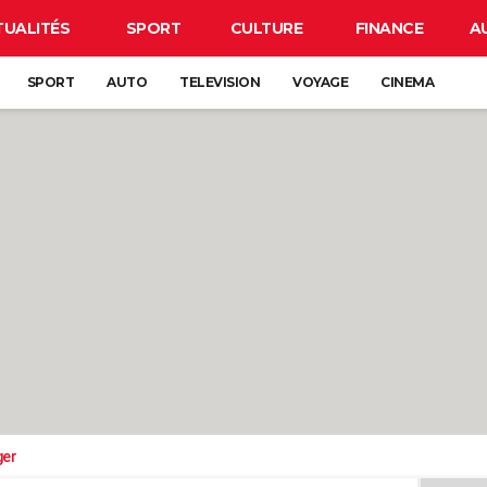
TUALITÉS
SPORT
CULTURE
FINANCE
A
SPORT
AUTO
TELEVISION
VOYAGE
CINEMA
ger