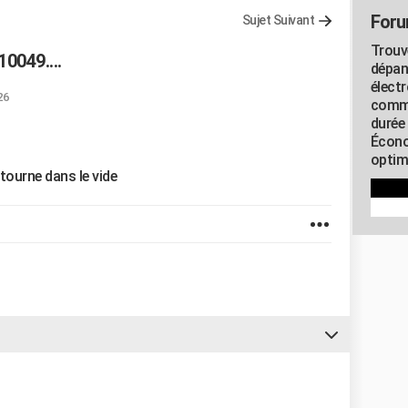
Foru
Sujet Suivant
Trouv
0049....
dépan
élect
26
commu
durée
Écono
optimi
 tourne dans le vide