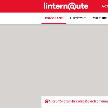
AC
BRICOLAGE
LIFESTYLE
CULTURE
Forum
Forum Bricolage
Electroména