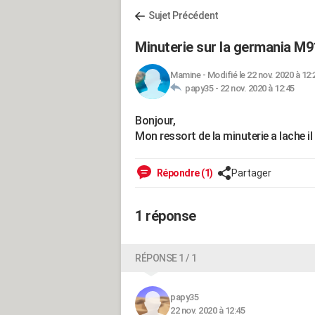
Sujet Précédent
Minuterie sur la germania M91
Mamine
-
Modifié le 22 nov. 2020 à 12:
papy35 -
22 nov. 2020 à 12:45
Bonjour,
Mon ressort de la minuterie a lache il
Répondre (1)
Partager
1 réponse
RÉPONSE 1 / 1
papy35
22 nov. 2020 à 12:45