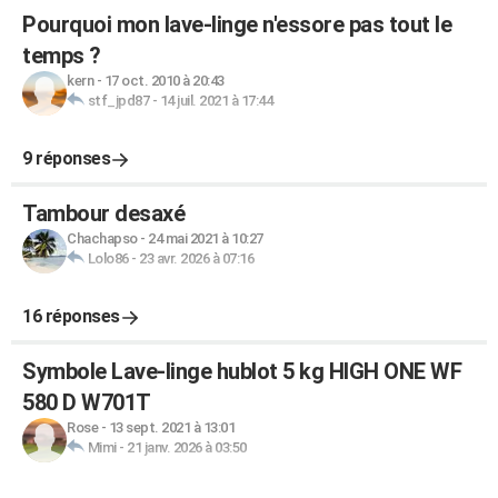
Pourquoi mon lave-linge n'essore pas tout le
temps ?
kern
-
17 oct. 2010 à 20:43
stf_jpd87
-
14 juil. 2021 à 17:44
9 réponses
Tambour desaxé
Chachapso
-
24 mai 2021 à 10:27
Lolo86
-
23 avr. 2026 à 07:16
16 réponses
Symbole Lave-linge hublot 5 kg HIGH ONE WF
580 D W701T
Rose
-
13 sept. 2021 à 13:01
Mimi
-
21 janv. 2026 à 03:50