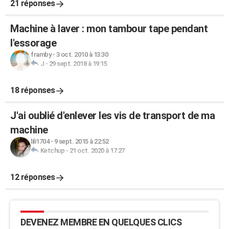
21 réponses
Machine à laver : mon tambour tape pendant
l'essorage
framby
-
3 oct. 2010 à 13:30
J
-
29 sept. 2018 à 19:15
18 réponses
J'ai oublié d'enlever les vis de transport de ma
machine
lili1704
-
9 sept. 2015 à 22:52
Ketchup
-
21 oct. 2020 à 17:27
12 réponses
DEVENEZ MEMBRE EN QUELQUES CLICS