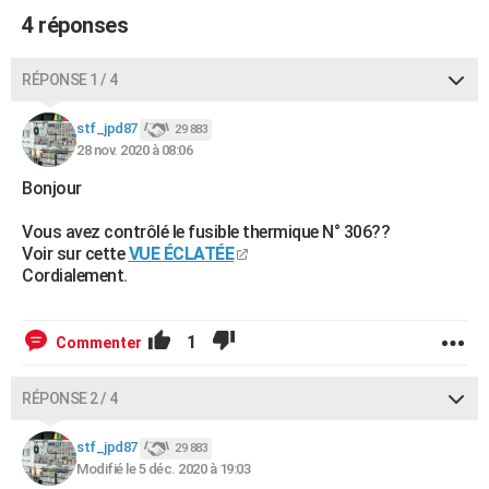
4 réponses
RÉPONSE 1 / 4
stf_jpd87
29 883
28 nov. 2020 à 08:06
Bonjour
Vous avez contrôlé le fusible thermique N° 306??
Voir sur cette
VUE ÉCLATÉE
Cordialement.
1
Commenter
RÉPONSE 2 / 4
stf_jpd87
29 883
Modifié le 5 déc. 2020 à 19:03