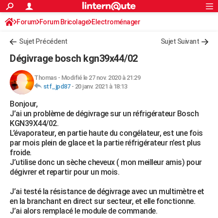
ACTUALITÉS
Forum
Forum Bricolage
Connexion
Electroménager
S'inscrire
Rechercher
Société
Education
Villes
Politique
Faits Divers
Monde
+
SPORT
Sujet Précédent
Sujet Suivant
Football
Cyclisme
Forum
Coupe du monde 2026
Tennis
Rugby
CULTURE
Dégivrage bosch kgn39x44/02
TNT
Cinéma
Musique
Programme TV
Streaming
Sorties cinéma
+
FINANCE
Thomas
-
Modifié le 27 nov. 2020 à 21:29
stf_jpd87
-
20 janv. 2021 à 18:13
Impôts
Immobilier
Banque
Crédit
Retraite
Epargne
Risques naturels par ville
Assurance
AUTO
Bonjour,
Réserver un essai
Berlines
Forum auto
Essais
Citadines
SUV
+
HIGH-TECH
J’ai un problème de dégivrage sur un réfrigérateur Bosch
KGN39X44/02.
Meilleur smartphone
Ordinateurs
Guide high-tech
Mobiles
Internet
Jeux vidéo
+
BRICOLAGE
L’évaporateur, en partie haute du congélateur, est une fois
par mois plein de glace et la partie réfrigérateur n’est plus
Aménagement intérieur
Cuisine
Jardinage
+
Forum
Extérieur
Salle de bains
Rangement
WEEK-END
froide.
J’utilise donc un sèche cheveux ( mon meilleur amis) pour
Escapades
Expositions
Week-end nature
Guides de France
Patrimoine
Musées
+
LIFESTYLE
dégivrer et repartir pour un mois.
Bien-être
Mode
+
Art de vivre
Loisirs
Modes de vie
SANTE
J’ai testé la résistance de dégivrage avec un multimètre et
en la branchant en direct sur secteur, et elle fonctionne.
Guide de la santé
Médicaments
+
Alimentation
Maladies
Sommeil
VOYAGE
J’ai alors remplacé le module de commande.