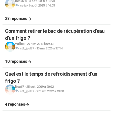
ben7610
-
3 oct. 2010 à 13:23
celia
-
6 août 2025 à 16:05
28 réponses
Comment retirer le bac de récupération d'eau
d'un frigo ?
vialibis
-
29 nov. 2018 à 09:43
stf_jpd87
-
15 mai 2026 à 17:14
10 réponses
Quel est le temps de refroidissement d'un
frigo ?
lilou67
-
25 oct. 2009 à 20:02
stf_jpd87
-
27 févr. 2022 à 19:00
4 réponses