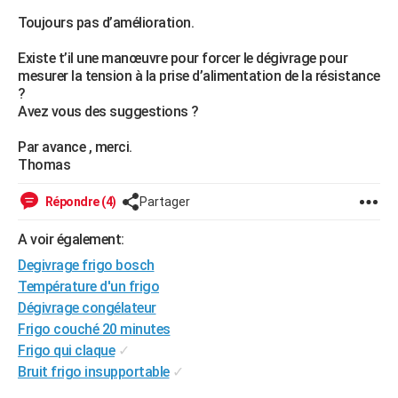
City break
Voyage de noces
Climat
Destinations
Voyage nature
Forum
+
Toujours pas d’amélioration.
PHOTO
Existe t’il une manœuvre pour forcer le dégivrage pour
GUIDES D'ACHAT
mesurer la tension à la prise d’alimentation de la résistance
?
BONS PLANS
Avez vous des suggestions ?
CARTE DE VOEUX
Par avance , merci.
Carte Bonne année
Carte Pâques
Carte de Noël
Carte Saint-Valentin
Carte d'anniversaire
Thomas
DICTIONNAIRE
Biographies
Expressions
Dictionnaire
Citations
Proverbes
PROGRAMME TV
Répondre (4)
Partager
COPAINS D'AVANT
A voir également:
Degivrage frigo bosch
Se connecter
Collèges
Universités
Service militaire
S'inscrire
Lycées
Primaires
Entreprises
Avis de recherche
AVIS DE DÉCÈS
Température d'un frigo
Dégivrage congélateur
FORUM
Frigo couché 20 minutes
Lifestyle
Sport
Television
Cinema
Bricolage
Culture
Auto
Voyage
Frigo qui claque
✓
Bruit frigo insupportable
✓