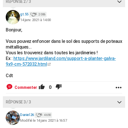
RÉPONSE 2 / 3
gt.55
2 086
14 janv. 2021 à 14:00
Bonjour,
Vous pouvez enfoncer dans le sol des supports de poteaux
métalliques...
Vous les trouverez dans toutes les jardineries !
Ex :
https://www.jardiland.com/support-a-planter-galva-
9x9-cm-572032.html
Cdt
0
Commenter
RÉPONSE 3 / 3
Daniel 26
4 690
Modifié le 14 janv. 2021 à 16:57