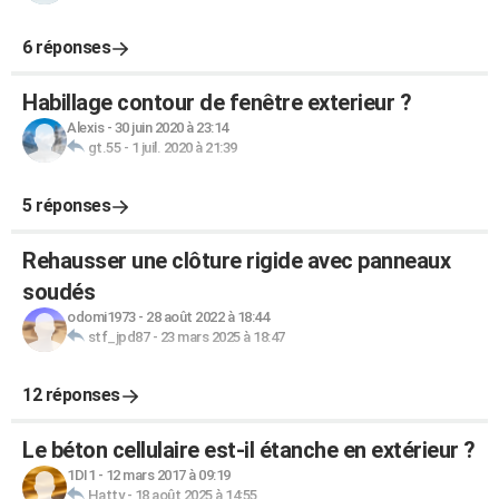
6 réponses
Habillage contour de fenêtre exterieur ?
Alexis
-
30 juin 2020 à 23:14
gt.55
-
1 juil. 2020 à 21:39
5 réponses
Rehausser une clôture rigide avec panneaux
soudés
odomi1973
-
28 août 2022 à 18:44
stf_jpd87
-
23 mars 2025 à 18:47
12 réponses
Le béton cellulaire est-il étanche en extérieur ?
1DI1
-
12 mars 2017 à 09:19
Hatty
-
18 août 2025 à 14:55