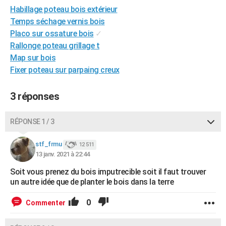
Habillage poteau bois extérieur
City break
Voyage de noces
Climat
Destinations
Voyage nature
Forum
+
PHOTO
Temps séchage vernis bois
GUIDES D'ACHAT
Placo sur ossature bois
✓
Rallonge poteau grillage t
BONS PLANS
Map sur bois
Fixer poteau sur parpaing creux
CARTE DE VOEUX
Carte Bonne année
Carte Pâques
Carte de Noël
Carte Saint-Valentin
Carte d'anniversaire
DICTIONNAIRE
3 réponses
Biographies
Expressions
Dictionnaire
Citations
Proverbes
PROGRAMME TV
RÉPONSE 1 / 3
COPAINS D'AVANT
stf_frmu
12 511
Se connecter
Collèges
Universités
Service militaire
S'inscrire
Lycées
Primaires
Entreprises
Avis de recherche
13 janv. 2021 à 22:44
AVIS DE DÉCÈS
Soit vous prenez du bois imputrecible soit il faut trouver
FORUM
un autre idée que de planter le bois dans la terre
Lifestyle
Sport
Television
Cinema
Bricolage
Culture
Auto
Voyage
0
Commenter