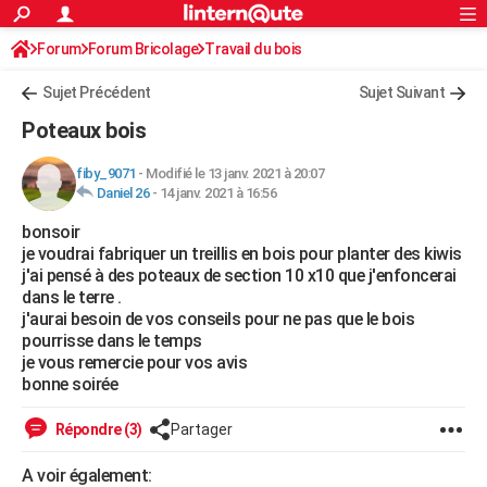
ACTUALITÉS
Forum
Forum Bricolage
Connexion
Travail du bois
S'inscrire
Rechercher
Société
Education
Villes
Politique
Faits Divers
Monde
+
SPORT
Sujet Précédent
Sujet Suivant
Football
Cyclisme
Forum
Coupe du monde 2026
Tennis
Rugby
CULTURE
Poteaux bois
TNT
Cinéma
Musique
Programme TV
Streaming
Sorties cinéma
+
FINANCE
fiby_9071
-
Modifié le 13 janv. 2021 à 20:07
Daniel 26
-
14 janv. 2021 à 16:56
Impôts
Immobilier
Banque
Crédit
Retraite
Epargne
Risques naturels par ville
Assurance
AUTO
bonsoir
Réserver un essai
Berlines
Forum auto
Essais
Citadines
SUV
+
HIGH-TECH
je voudrai fabriquer un treillis en bois pour planter des kiwis
j'ai pensé à des poteaux de section 10 x10 que j'enfoncerai
Meilleur smartphone
Ordinateurs
Guide high-tech
Mobiles
Internet
Jeux vidéo
+
BRICOLAGE
dans le terre .
j'aurai besoin de vos conseils pour ne pas que le bois
Aménagement intérieur
Cuisine
Jardinage
+
Forum
Extérieur
Salle de bains
Rangement
WEEK-END
pourrisse dans le temps
je vous remercie pour vos avis
Escapades
Expositions
Week-end nature
Guides de France
Patrimoine
Musées
+
LIFESTYLE
bonne soirée
Bien-être
Mode
+
Art de vivre
Loisirs
Modes de vie
SANTE
Répondre (3)
Partager
Guide de la santé
Médicaments
+
Alimentation
Maladies
Sommeil
VOYAGE
A voir également: