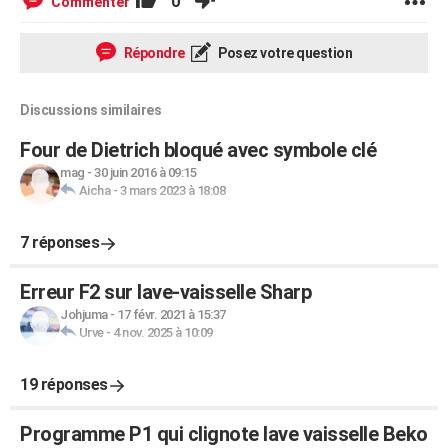
0
Commenter
Répondre
Posez votre question
Discussions similaires
Four de Dietrich bloqué avec symbole clé
mag
-
30 juin 2016 à 09:15
Aicha
-
3 mars 2023 à 18:08
7 réponses
Erreur F2 sur lave-vaisselle Sharp
Johjuma
-
17 févr. 2021 à 15:37
Urve
-
4 nov. 2025 à 10:09
19 réponses
Programme P1 qui clignote lave vaisselle Beko