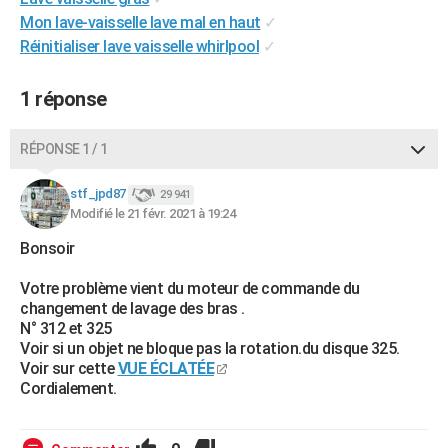
City break
Voyage de noces
Climat
Destinations
Voyage nature
Forum
+
Mon lave-vaisselle lave mal en haut
✓
PHOTO
Réinitialiser lave vaisselle whirlpool
✓
GUIDES D'ACHAT
1 réponse
BONS PLANS
CARTE DE VOEUX
RÉPONSE 1 / 1
Carte Bonne année
Carte Pâques
Carte de Noël
Carte Saint-Valentin
Carte d'anniversaire
DICTIONNAIRE
stf_jpd87
29 941
Modifié le 21 févr. 2021 à 19:24
Biographies
Expressions
Dictionnaire
Citations
Proverbes
PROGRAMME TV
Bonsoir
COPAINS D'AVANT
Votre problème vient du moteur de commande du
Se connecter
Collèges
Universités
Service militaire
S'inscrire
Lycées
Primaires
Entreprises
Avis de recherche
changement de lavage des bras .
AVIS DE DÉCÈS
N° 312 et 325
Voir si un objet ne bloque pas la rotation.du disque 325.
FORUM
Voir sur cette
VUE ÉCLATÉE
Lifestyle
Sport
Television
Cinema
Bricolage
Culture
Auto
Voyage
Cordialement.