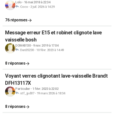
Lolo
-
16 mai 2018 à 22:34
Coco
-
2 juil. 2026 à 14:29
76 réponses
Message erreur E15 et robinet clignote lave
vaisselle bosh
DOM40130
-
9 nov. 2019 à 17:04
Dan35230
-
10 févr. 2023 à 14:49
8 réponses
Voyant verres clignotant lave-vaisselle Brandt
DFH13117X
Particulier
-
1 févr. 2023 à 22:02
stf_jpd87
-
19 mars 2026 à 18:34
8 réponses