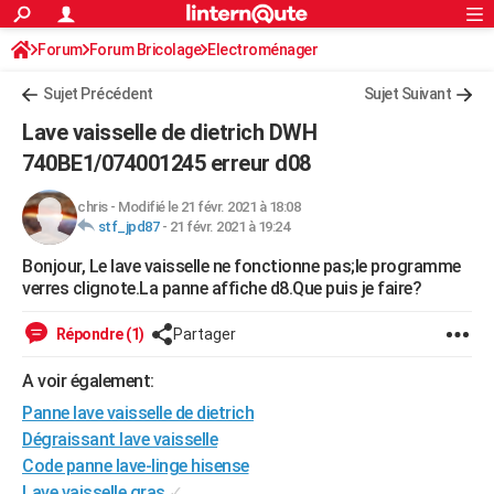
ACTUALITÉS
Forum
Forum Bricolage
Connexion
Electroménager
S'inscrire
Rechercher
Société
Education
Villes
Politique
Faits Divers
Monde
+
SPORT
Sujet Précédent
Sujet Suivant
Football
Cyclisme
Forum
Coupe du monde 2026
Tennis
Rugby
CULTURE
Lave vaisselle de dietrich DWH
TNT
Cinéma
Musique
Programme TV
Streaming
Sorties cinéma
+
740BE1/074001245 erreur d08
FINANCE
Impôts
Immobilier
Banque
Crédit
Retraite
Epargne
Risques naturels par ville
Assurance
AUTO
chris
-
Modifié le 21 févr. 2021 à 18:08
stf_jpd87
-
21 févr. 2021 à 19:24
Réserver un essai
Berlines
Forum auto
Essais
Citadines
SUV
+
HIGH-TECH
Bonjour, Le lave vaisselle ne fonctionne pas;le programme
verres clignote.La panne affiche d8.Que puis je faire?
Meilleur smartphone
Ordinateurs
Guide high-tech
Mobiles
Internet
Jeux vidéo
+
BRICOLAGE
Répondre (1)
Partager
Aménagement intérieur
Cuisine
Jardinage
+
Forum
Extérieur
Salle de bains
Rangement
WEEK-END
A voir également:
Escapades
Expositions
Week-end nature
Guides de France
Patrimoine
Musées
+
LIFESTYLE
Panne lave vaisselle de dietrich
Bien-être
Mode
+
Art de vivre
Loisirs
Modes de vie
SANTE
Dégraissant lave vaisselle
Code panne lave-linge hisense
Guide de la santé
Médicaments
+
Alimentation
Maladies
Sommeil
VOYAGE
Lave vaisselle gras
✓