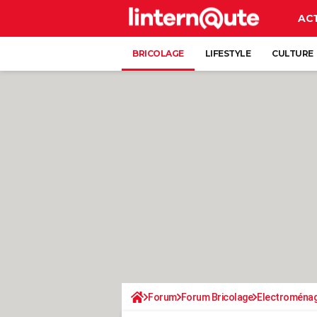
AC
BRICOLAGE
LIFESTYLE
CULTURE
Forum
Forum Bricolage
Electroména