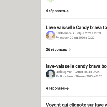
4 réponses
Lave vaisselle Candy brava to
Dalalbenaceur
-
23 juil. 2021 à 23:13
moon
-
20 juin 2026 à 02:22
36 réponses
lave-vaisselle candy brava bo
LittleBigMan
-
22 mai 2024 à 09:34
Bouchane
-
29 mars 2025 à 06:25
4 réponses
Voyant qui clignote sur lave 