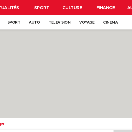
TUALITÉS
SPORT
CULTURE
FINANCE
A
SPORT
AUTO
TELEVISION
VOYAGE
CINEMA
ger