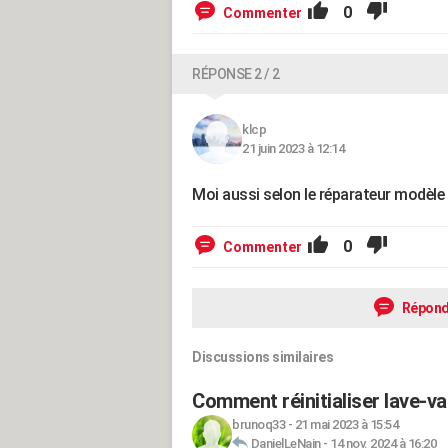
0
Commenter
RÉPONSE 2 / 2
klcp
21 juin 2023 à 12:14
Moi aussi selon le réparateur modèle
0
Commenter
Répond
Discussions similaires
Comment réinitialiser lave-v
brunoq33
-
21 mai 2023 à 15:54
DanielLeNain
-
14 nov. 2024 à 16:20