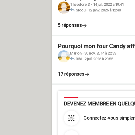
Theodore.D
-
14 juil. 2022 à 19:41
Sicou
-
12 janv. 2026 à 12:40
5 réponses
Pourquoi mon four Candy affi
Marion
-
30 nov. 2014 à 22:33
Bibi
-
2 juil. 2026 à 20:55
17 réponses
DEVENEZ MEMBRE EN QUELQ
Connectez-vous simpleme