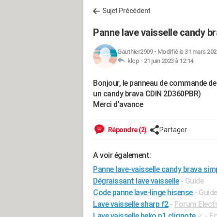
Sujet Précédent
Panne lave vaisselle candy b
Gauthier2909
-
Modifié le 31 mars 202
klcp -
21 juin 2023 à 12:14
Bonjour, le panneau de commande de m
un candy brava CDIN 2D360PBR)
Merci d’avance
Répondre (2)
Partager
A voir également:
Panne lave-vaisselle candy brava simp
Dégraissant lave vaisselle
- Guide
Code panne lave-linge hisense
- Guid
Lave vaisselle sharp f2
-
Forum Elect
Lave vaisselle beko p1 clignote
✓
-
Fo