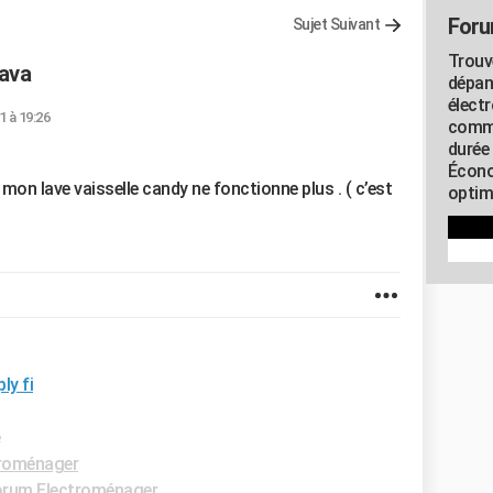
Foru
Sujet Suivant
Trouv
rava
dépan
élect
1 à 19:26
commu
durée
Écono
on lave vaisselle candy ne fonctionne plus . ( c’est
optimi
ly fi
e
roménager
rum Electroménager