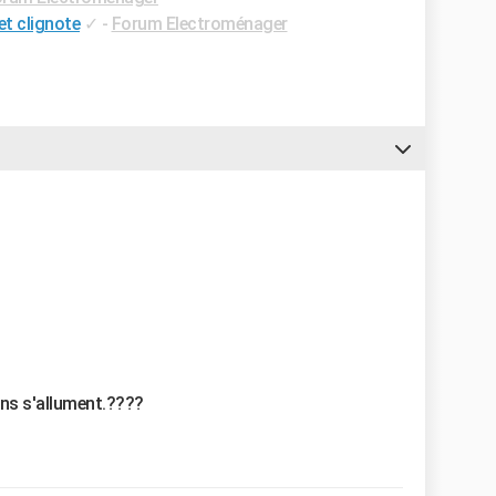
et clignote
✓
-
Forum Electroménager
ons s'allument.????