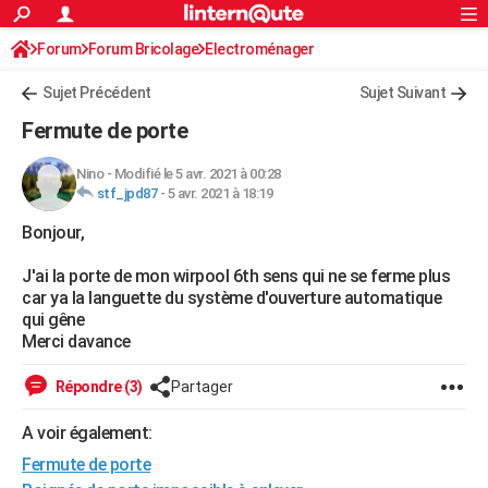
ACTUALITÉS
Forum
Forum Bricolage
Connexion
Electroménager
S'inscrire
Rechercher
Société
Education
Villes
Politique
Faits Divers
Monde
+
SPORT
Sujet Précédent
Sujet Suivant
Football
Cyclisme
Forum
Coupe du monde 2026
Tennis
Rugby
CULTURE
Fermute de porte
TNT
Cinéma
Musique
Programme TV
Streaming
Sorties cinéma
+
FINANCE
Nino
-
Modifié le 5 avr. 2021 à 00:28
stf_jpd87
-
5 avr. 2021 à 18:19
Impôts
Immobilier
Banque
Crédit
Retraite
Epargne
Risques naturels par ville
Assurance
AUTO
Bonjour,
Réserver un essai
Berlines
Forum auto
Essais
Citadines
SUV
+
HIGH-TECH
J'ai la porte de mon wirpool 6th sens qui ne se ferme plus
Meilleur smartphone
Ordinateurs
Guide high-tech
Mobiles
Internet
Jeux vidéo
+
BRICOLAGE
car ya la languette du système d'ouverture automatique
qui gêne
Aménagement intérieur
Cuisine
Jardinage
+
Forum
Extérieur
Salle de bains
Rangement
WEEK-END
Merci davance
Escapades
Expositions
Week-end nature
Guides de France
Patrimoine
Musées
+
LIFESTYLE
Répondre (3)
Partager
Bien-être
Mode
+
Art de vivre
Loisirs
Modes de vie
SANTE
A voir également:
Fermute de porte
Guide de la santé
Médicaments
+
Alimentation
Maladies
Sommeil
VOYAGE