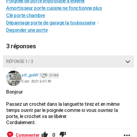
Poignée de porte impossible à enlever
City break
Voyage de noces
Climat
Destinations
Voyage nature
Forum
+
PHOTO
Amortisseur porte cuisine ne fonctionne plus
Clé porte chambre
GUIDES D'ACHAT
Dépannage porte de garage la toulousaine
✓
Degonder une porte
BONS PLANS
CARTE DE VOEUX
3 réponses
Carte Bonne année
Carte Pâques
Carte de Noël
Carte Saint-Valentin
Carte d'anniversaire
DICTIONNAIRE
RÉPONSE 1 / 3
Biographies
Expressions
Dictionnaire
Citations
Proverbes
PROGRAMME TV
stf_jpd87
29 968
5 avr. 2021 à 07:49
COPAINS D'AVANT
Bonjour
Se connecter
Collèges
Universités
Service militaire
S'inscrire
Lycées
Primaires
Entreprises
Avis de recherche
AVIS DE DÉCÈS
Passez un crochet dans la languette tirez et en même
FORUM
temps ouvrir par le poignée comme si vous ouvriez la
porte, le crochet va se libérer.
Lifestyle
Sport
Television
Cinema
Bricolage
Culture
Auto
Voyage
Cordialement.
0
Commenter