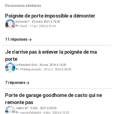
Discussions similaires
Poignée de porte impossible a démonter
donovan7
-
23 mars 2021 à 18:42
Feed
-
11 avr. 2022 à 21:34
11 réponses
Je n'arrive pas à enlever la poignée de ma
porte
Unfinished-End
-
26 nov. 2016 à 14:35
Philalapatavelo
-
29 oct. 2024 à 08:00
7 réponses
Porte de garage goodhome de casto qui ne
remonte pas
Julien-87
-
9 déc. 2021 à 08:23
mazanfidele84
-
4 déc. 2024 à 13:25