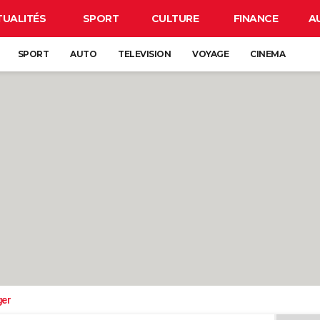
TUALITÉS
SPORT
CULTURE
FINANCE
A
SPORT
AUTO
TELEVISION
VOYAGE
CINEMA
ger