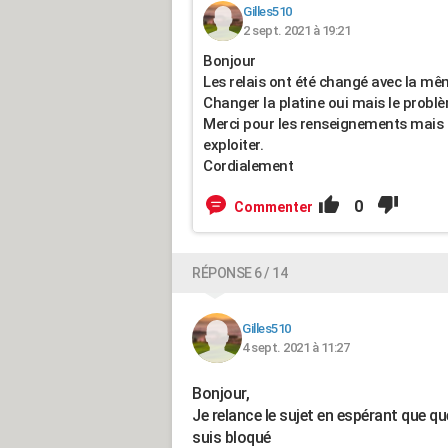
Gilles510
2 sept. 2021 à 19:21
Bonjour
Les relais ont été changé avec la mê
Changer la platine oui mais le problèm
Merci pour les renseignements mais e
exploiter.
Cordialement
0
Commenter
RÉPONSE 6 / 14
Gilles510
4 sept. 2021 à 11:27
Bonjour,
Je relance le sujet en espérant que q
suis bloqué