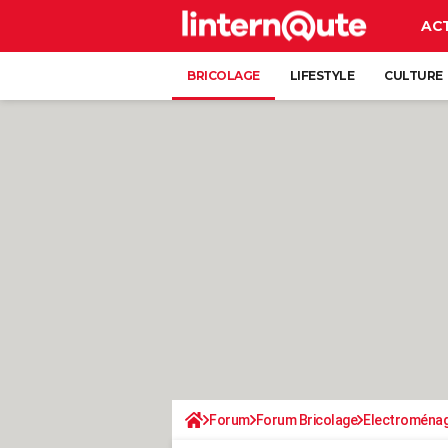
AC
BRICOLAGE
LIFESTYLE
CULTURE
Forum
Forum Bricolage
Electroména