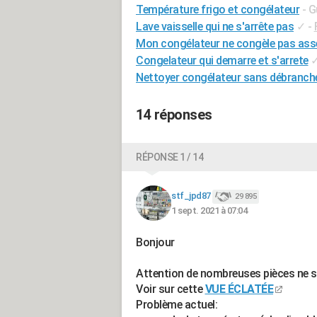
Température frigo et congélateur
- G
Lave vaisselle qui ne s'arrête pas
✓
-
Mon congélateur ne congèle pas ass
Congelateur qui demarre et s'arrete
Nettoyer congélateur sans débranch
14 réponses
RÉPONSE 1 / 14
stf_jpd87
29 895
1 sept. 2021 à 07:04
Bonjour
Attention de nombreuses pièces ne so
Voir sur cette
VUE ÉCLATÉE
Problème actuel: