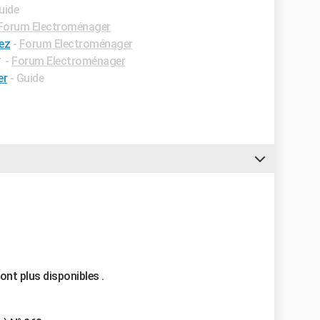
uide
Forum Electroménager
ez
-
Forum Electroménager
✓
-
Forum Electroménager
er
- Guide
nt plus disponibles .