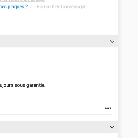
mes plaques ?
✓
-
Forum Electroménager
oujours sous garantie.