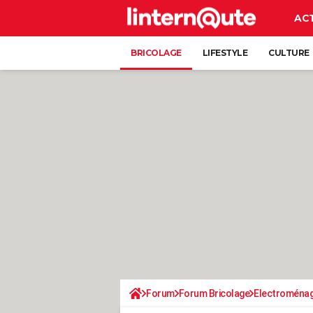
AC
BRICOLAGE
LIFESTYLE
CULTURE
Forum
Forum Bricolage
Electroména