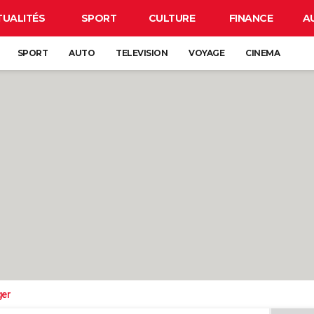
TUALITÉS
SPORT
CULTURE
FINANCE
A
SPORT
AUTO
TELEVISION
VOYAGE
CINEMA
ger