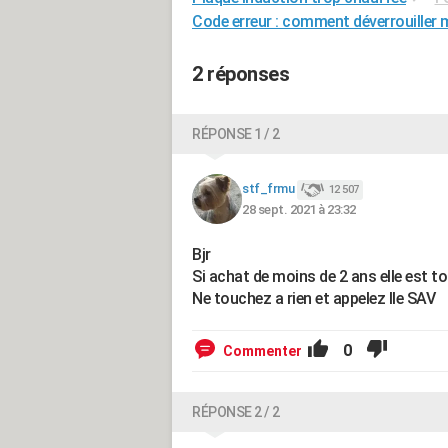
Code erreur : comment déverrouiller 
2 réponses
RÉPONSE 1 / 2
stf_frmu
12 507
28 sept. 2021 à 23:32
Bjr
Si achat de moins de 2 ans elle est t
Ne touchez a rien et appelez lle SAV
0
Commenter
RÉPONSE 2 / 2