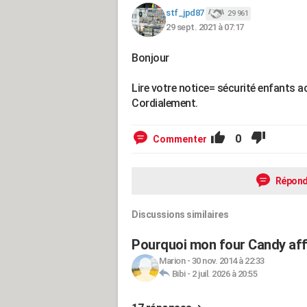
stf_jpd87
29 961
29 sept. 2021 à 07:17
Bonjour
Lire votre notice= sécurité enfants ac
Cordialement.
0
Commenter
Répond
Discussions similaires
Pourquoi mon four Candy affi
Marion
-
30 nov. 2014 à 22:33
Bibi
-
2 juil. 2026 à 20:55