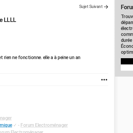
Foru
Sujet Suivant
Trouv
e LLLL
dépan
élect
commu
durée
Écono
optimi
 rien ne fonctionne. elle a à peine un an
nager
amique
✓
-
Forum Electroménager
orum Electroménager