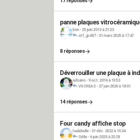
17 réponses
panne plaques vitrocéramique
ben
-
25 juin 2013 à 21:23
stf_jpd87
-
31 mars 2025 à 17:47
8 réponses
Déverrouiller une plaque à in
adsano
-
9 oct. 2016 à 13:53
VSCREAS
-
27 juin 2026 à 18:01
14 réponses
Four candy affiche stop
Isalabelle
-
31 déc. 2022 à 15:34
Odile
-
6 juin 2025 à 22:28