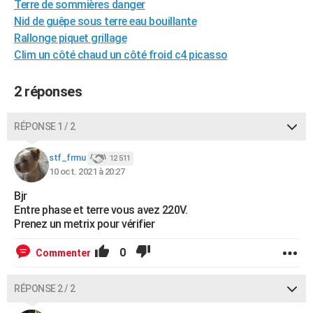
Terre de sommières danger
City break
Voyage de noces
Climat
Destinations
Voyage nature
Forum
+
PHOTO
Nid de guêpe sous terre eau bouillante
Rallonge piquet grillage
GUIDES D'ACHAT
Clim un côté chaud un côté froid c4 picasso
BONS PLANS
2 réponses
CARTE DE VOEUX
Carte Bonne année
Carte Pâques
Carte de Noël
Carte Saint-Valentin
Carte d'anniversaire
RÉPONSE 1 / 2
DICTIONNAIRE
Biographies
Expressions
Dictionnaire
Citations
Proverbes
stf_frmu
PROGRAMME TV
12 511
10 oct. 2021 à 20:27
COPAINS D'AVANT
Bjr
Entre phase et terre vous avez 220V.
Se connecter
Collèges
Universités
Service militaire
S'inscrire
Lycées
Primaires
Entreprises
Avis de recherche
AVIS DE DÉCÈS
Prenez un metrix pour vérifier
FORUM
0
Commenter
Lifestyle
Sport
Television
Cinema
Bricolage
Culture
Auto
Voyage
RÉPONSE 2 / 2