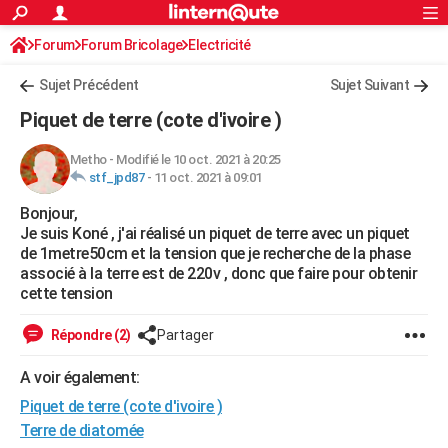
ACTUALITÉS
Forum
Forum Bricolage
Connexion
Electricité
S'inscrire
Rechercher
Société
Education
Villes
Politique
Faits Divers
Monde
+
SPORT
Sujet Précédent
Sujet Suivant
Football
Cyclisme
Forum
Coupe du monde 2026
Tennis
Rugby
CULTURE
Piquet de terre (cote d'ivoire )
TNT
Cinéma
Musique
Programme TV
Streaming
Sorties cinéma
+
FINANCE
Metho
-
Modifié le 10 oct. 2021 à 20:25
stf_jpd87
-
11 oct. 2021 à 09:01
Impôts
Immobilier
Banque
Crédit
Retraite
Epargne
Risques naturels par ville
Assurance
AUTO
Bonjour,
Réserver un essai
Berlines
Forum auto
Essais
Citadines
SUV
+
HIGH-TECH
Je suis Koné , j'ai réalisé un piquet de terre avec un piquet
de 1metre50cm et la tension que je recherche de la phase
Meilleur smartphone
Ordinateurs
Guide high-tech
Mobiles
Internet
Jeux vidéo
+
BRICOLAGE
associé à la terre est de 220v , donc que faire pour obtenir
cette tension
Aménagement intérieur
Cuisine
Jardinage
+
Forum
Extérieur
Salle de bains
Rangement
WEEK-END
Répondre (2)
Partager
Escapades
Expositions
Week-end nature
Guides de France
Patrimoine
Musées
+
LIFESTYLE
A voir également:
Bien-être
Mode
+
Art de vivre
Loisirs
Modes de vie
SANTE
Piquet de terre (cote d'ivoire )
Guide de la santé
Médicaments
+
Alimentation
Maladies
Sommeil
Terre de diatomée
VOYAGE