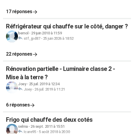
17 réponses
Réfrigérateur qui chauffe sur le côté, danger ?
bemol
-
29 juin 2010 à 11:59
stf_jpd87
-
25 juin 2026 à 18:52
22 réponses
Rénovation partielle - Luminaire classe 2 -
Mise à la terre ?
Joey
-
25 juil. 2019 à 12:34
Joey
-
26 juil. 2019 à 11:21
6 réponses
Frigo qui chauffe des deux cotés
selma
-
26 sept. 2011 à 15:51
Icare95
-
5 août 2018 à 20:30