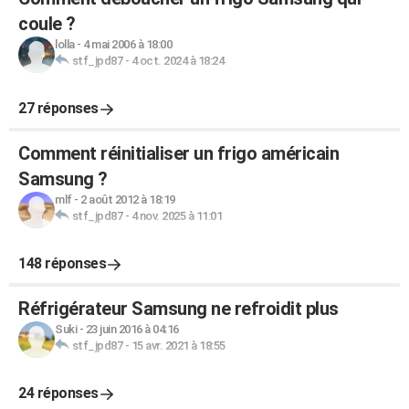
coule ?
lolla
-
4 mai 2006 à 18:00
stf_jpd87
-
4 oct. 2024 à 18:24
27 réponses
Comment réinitialiser un frigo américain
Samsung ?
mlf
-
2 août 2012 à 18:19
stf_jpd87
-
4 nov. 2025 à 11:01
148 réponses
Réfrigérateur Samsung ne refroidit plus
Suki
-
23 juin 2016 à 04:16
stf_jpd87
-
15 avr. 2021 à 18:55
24 réponses