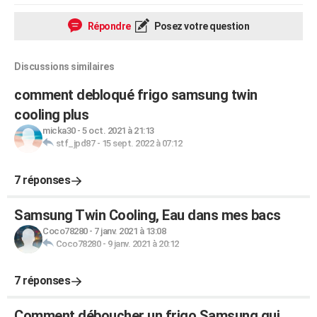
Répondre
Posez votre question
Discussions similaires
comment debloqué frigo samsung twin
cooling plus
micka30
-
5 oct. 2021 à 21:13
stf_jpd87
-
15 sept. 2022 à 07:12
7 réponses
Samsung Twin Cooling, Eau dans mes bacs
Coco78280
-
7 janv. 2021 à 13:08
Coco78280
-
9 janv. 2021 à 20:12
7 réponses
Comment déboucher un frigo Samsung qui