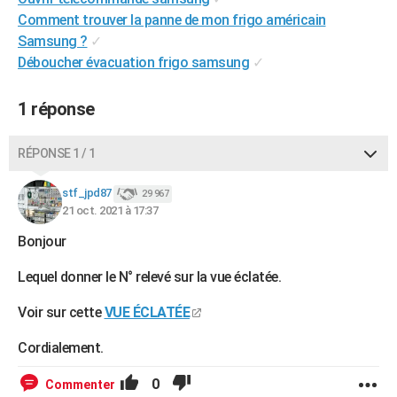
City break
Voyage de noces
Climat
Destinations
Voyage nature
Forum
+
Comment trouver la panne de mon frigo américain
PHOTO
Samsung ?
✓
GUIDES D'ACHAT
Déboucher évacuation frigo samsung
✓
BONS PLANS
1 réponse
CARTE DE VOEUX
RÉPONSE 1 / 1
Carte Bonne année
Carte Pâques
Carte de Noël
Carte Saint-Valentin
Carte d'anniversaire
DICTIONNAIRE
stf_jpd87
29 967
Biographies
Expressions
Dictionnaire
Citations
Proverbes
PROGRAMME TV
21 oct. 2021 à 17:37
COPAINS D'AVANT
Bonjour
Se connecter
Collèges
Universités
Service militaire
S'inscrire
Lycées
Primaires
Entreprises
Avis de recherche
AVIS DE DÉCÈS
Lequel donner le N° relevé sur la vue éclatée.
FORUM
Voir sur cette
VUE ÉCLATÉE
Lifestyle
Sport
Television
Cinema
Bricolage
Culture
Auto
Voyage
Cordialement.
0
Commenter