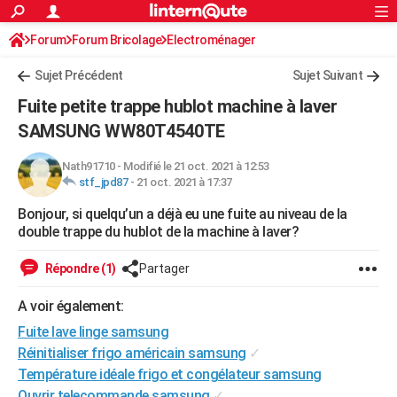
ACTUALITÉS
Forum
Forum Bricolage
Connexion
Electroménager
S'inscrire
Rechercher
Société
Education
Villes
Politique
Faits Divers
Monde
+
SPORT
Sujet Précédent
Sujet Suivant
Football
Cyclisme
Forum
Coupe du monde 2026
Tennis
Rugby
CULTURE
Fuite petite trappe hublot machine à laver
TNT
Cinéma
Musique
Programme TV
Streaming
Sorties cinéma
+
SAMSUNG WW80T4540TE
FINANCE
Impôts
Immobilier
Banque
Crédit
Retraite
Epargne
Risques naturels par ville
Assurance
AUTO
Nath91710
-
Modifié le 21 oct. 2021 à 12:53
stf_jpd87
-
21 oct. 2021 à 17:37
Réserver un essai
Berlines
Forum auto
Essais
Citadines
SUV
+
HIGH-TECH
Bonjour, si quelqu’un a déjà eu une fuite au niveau de la
double trappe du hublot de la machine à laver?
Meilleur smartphone
Ordinateurs
Guide high-tech
Mobiles
Internet
Jeux vidéo
+
BRICOLAGE
Répondre (1)
Partager
Aménagement intérieur
Cuisine
Jardinage
+
Forum
Extérieur
Salle de bains
Rangement
WEEK-END
A voir également:
Escapades
Expositions
Week-end nature
Guides de France
Patrimoine
Musées
+
LIFESTYLE
Fuite lave linge samsung
Bien-être
Mode
+
Art de vivre
Loisirs
Modes de vie
SANTE
Réinitialiser frigo américain samsung
✓
Température idéale frigo et congélateur samsung
Guide de la santé
Médicaments
+
Alimentation
Maladies
Sommeil
VOYAGE
Ouvrir telecommande samsung
✓