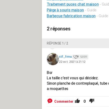
Traitement puces chat maison
- Gui
Piège à souris maison
- Guide
Barbecue fabrication maison
- Guide
2 réponses
RÉPONSE 1 / 2
stf_frmu
12 511
22 oct. 2021 à 21:12
Bsr
La taille c'est vous qui décidez.
Sinon planche de contreplaqué, tube c
a moquettes
0
Commenter