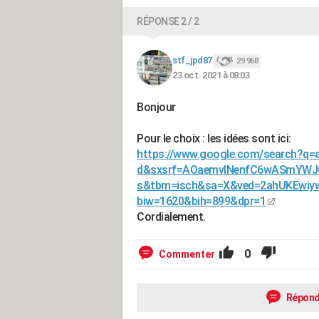
RÉPONSE 2 / 2
stf_jpd87
29 968
23 oct. 2021 à 08:03
Bonjour
Pour le choix : les idées sont ici:
https://www.google.com/search?q=
d&sxsrf=AOaemvINenfC6wASmYWJ
s&tbm=isch&sa=X&ved=2ahUKEwi
biw=1620&bih=899&dpr=1
Cordialement.
0
Commenter
Répond