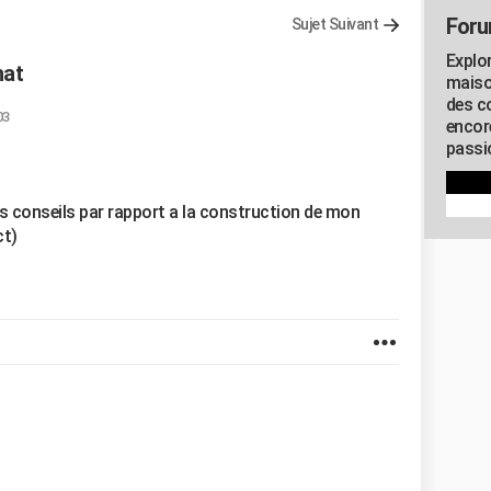
Foru
Sujet Suivant
Explo
hat
maiso
des co
03
encor
passio
des conseils par rapport a la construction de mon
ct)