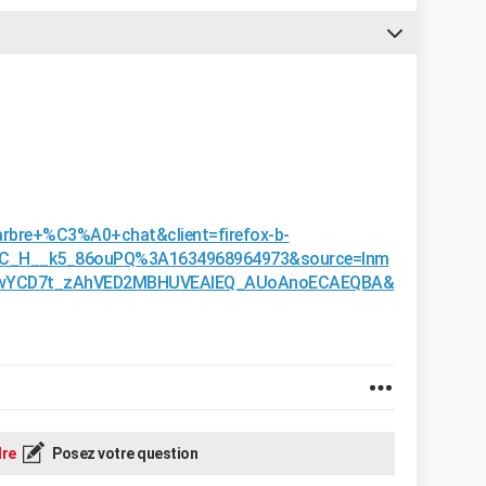
arbre+%C3%A0+chat&client=firefox-b-
C_H__k5_86ouPQ%3A1634968964973&source=lnm
ywYCD7t_zAhVED2MBHUVEAlEQ_AUoAnoECAEQBA&
re
Posez votre question