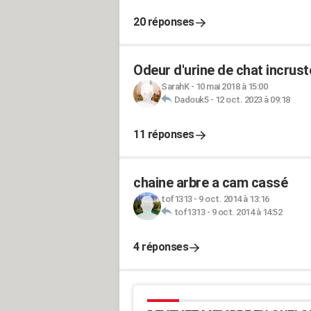
20 réponses
Odeur d'urine de chat incrust
SarahK
-
10 mai 2018 à 15:00
Dadouk5
-
12 oct. 2023 à 09:18
11 réponses
chaine arbre a cam cassé
tof1313
-
9 oct. 2014 à 13:16
tof1313
-
9 oct. 2014 à 14:52
4 réponses