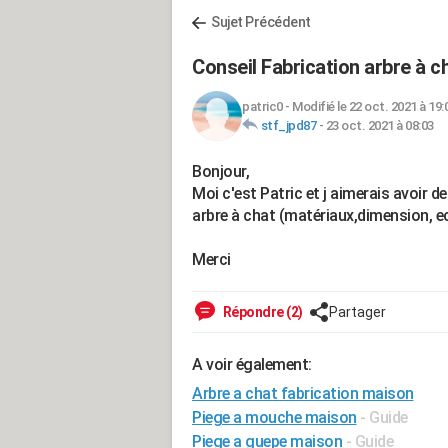
Sujet Précédent
Conseil Fabrication arbre à c
patric0
-
Modifié le 22 oct. 2021 à 19:
stf_jpd87
-
23 oct. 2021 à 08:03
Bonjour,
Moi c'est Patric et j aimerais avoir 
arbre à chat (matériaux,dimension, e
Merci
Répondre (2)
Partager
A voir également:
Arbre a chat fabrication maison
Piege a mouche maison
- Guide
Piege a guepe maison
- Guide