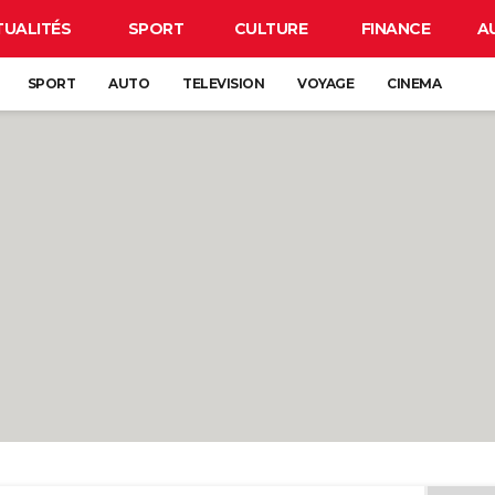
TUALITÉS
SPORT
CULTURE
FINANCE
A
SPORT
AUTO
TELEVISION
VOYAGE
CINEMA