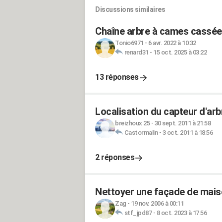
Discussions similaires
Chaîne arbre à cames cassée 
Tonio6971
-
6 avr. 2022 à 10:32
renard31
-
15 oct. 2025 à 03:22
13 réponses
Localisation du capteur d'arb
breizhoux 25
-
30 sept. 2011 à 21:58
Castormalin
-
3 oct. 2011 à 18:56
2 réponses
Nettoyer une façade de maiso
Zag
-
19 nov. 2006 à 00:11
stf_jpd87
-
8 oct. 2023 à 17:56