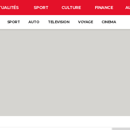
TUALITÉS
SPORT
CULTURE
FINANCE
A
SPORT
AUTO
TELEVISION
VOYAGE
CINEMA