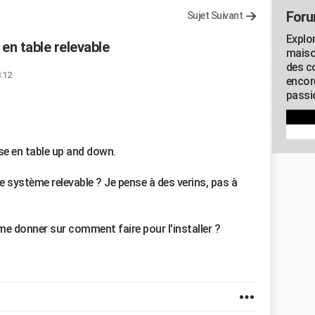
Foru
Sujet Suivant
Explo
en table relevable
maiso
des co
8:12
encor
passio
se en table up and down.
le système relevable ? Je pense à des verins, pas à
me donner sur comment faire pour l'installer ?