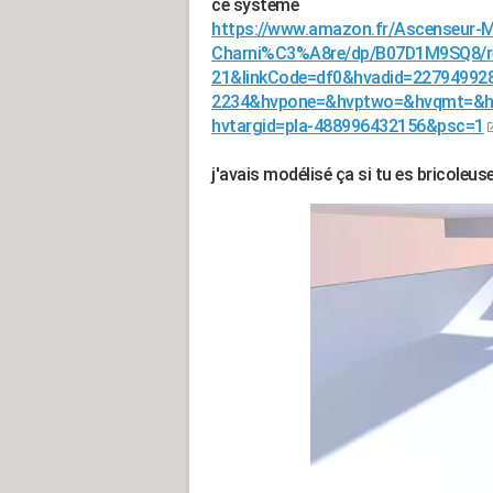
ce système
https://www.amazon.fr/Ascenseur-
Charni%C3%A8re/dp/B07D1M9SQ8/r
21&linkCode=df0&hvadid=2279499
2234&hvpone=&hvptwo=&hvqmt=&hv
hvtargid=pla-488996432156&psc=1
j'avais modélisé ça si tu es bricoleuse