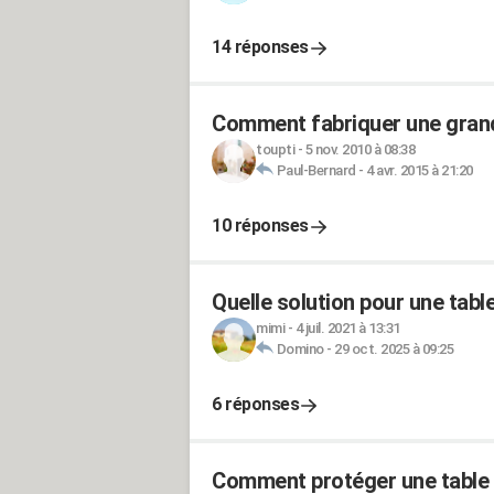
14 réponses
Comment fabriquer une grande
toupti
-
5 nov. 2010 à 08:38
Paul-Bernard
-
4 avr. 2015 à 21:20
10 réponses
Quelle solution pour une table
mimi
-
4 juil. 2021 à 13:31
Domino
-
29 oct. 2025 à 09:25
6 réponses
Comment protéger une table en