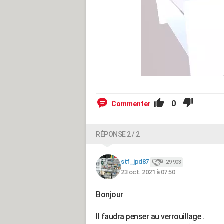
0
Commenter
RÉPONSE 2 / 2
stf_jpd87
29 903
23 oct. 2021 à 07:50
Bonjour
Il faudra penser au verrouillage .