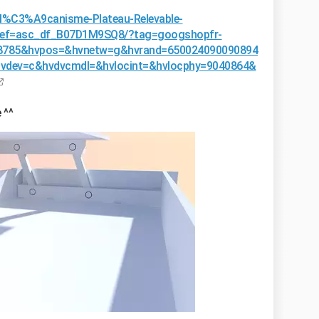
M%C3%A9canisme-Plateau-Relevable-
ef=asc_df_B07D1M9SQ8/?tag=googshopfr-
28785&hvpos=&hvnetw=g&hvrand=650024090090894
dev=c&hvdvcmdl=&hvlocint=&hvlocphy=9040864&
 ^^