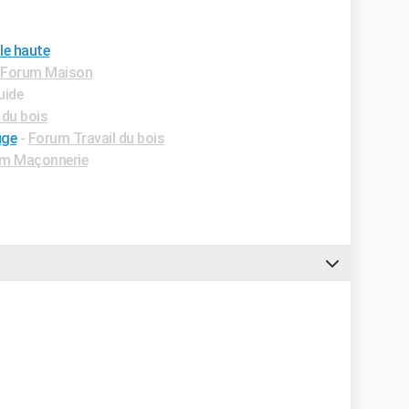
le haute
Forum Maison
uide
 du bois
uge
-
Forum Travail du bois
m Maçonnerie