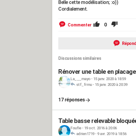
Belle cette modélisation; :o))
Cordialement.
0
Commenter
Répond
Discussions similaires
Rénover une table en placage
La___mayo
-
15 janv. 2020 à 18:59
stf_frmu
-
15 janv. 2020 à 20:39
17 réponses
Table basse relevable bloqué
Foufie
-
19 oct. 2016 à 20:06
adrien1719
-
9 avr. 2019 à 18:56