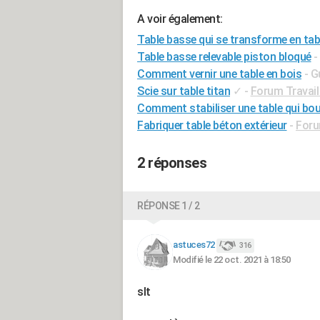
A voir également:
Table basse qui se transforme en tab
Table basse relevable piston bloqué
-
Comment vernir une table en bois
- G
Scie sur table titan
✓
-
Forum Travail
Comment stabiliser une table qui bo
Fabriquer table béton extérieur
-
Foru
2 réponses
RÉPONSE 1 / 2
astuces72
316
Modifié le 22 oct. 2021 à 18:50
slt