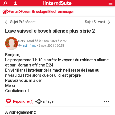
ACTUALITÉS
Forum
Forum Bricolage
Connexion
Electroménager
S'inscrire
Rechercher
Société
Education
Villes
Politique
Faits Divers
Monde
+
SPORT
Sujet Précédent
Sujet Suivant
Football
Cyclisme
Forum
Coupe du monde 2026
Tennis
Rugby
CULTURE
Lave vaisselle bosch silence plus série 2
TNT
Cinéma
Musique
Programme TV
Streaming
Sorties cinéma
+
FINANCE
Cory
-
Modifié le 5 nov. 2021 à 21:56
stf_frmu
-
6 nov. 2021 à 00:53
Impôts
Immobilier
Banque
Crédit
Retraite
Epargne
Risques naturels par ville
Assurance
AUTO
Bonjour,
Réserver un essai
Berlines
Forum auto
Essais
Citadines
SUV
+
HIGH-TECH
Le programme 1 h 10 s arrête le voyant du robinet s allume
et sur l écran s affiche E:24
Meilleur smartphone
Ordinateurs
Guide high-tech
Mobiles
Internet
Jeux vidéo
+
BRICOLAGE
En vérifiant l intérieur de la machine il reste de l eau au
niveau du filtre alors que celui ci est propre
Aménagement intérieur
Cuisine
Jardinage
+
Forum
Extérieur
Salle de bains
Rangement
WEEK-END
Pouvez vous m aider
Merci
Escapades
Expositions
Week-end nature
Guides de France
Patrimoine
Musées
+
LIFESTYLE
Cordialement
Bien-être
Mode
+
Art de vivre
Loisirs
Modes de vie
SANTE
Répondre (1)
Partager
Guide de la santé
Médicaments
+
Alimentation
Maladies
Sommeil
VOYAGE
A voir également: