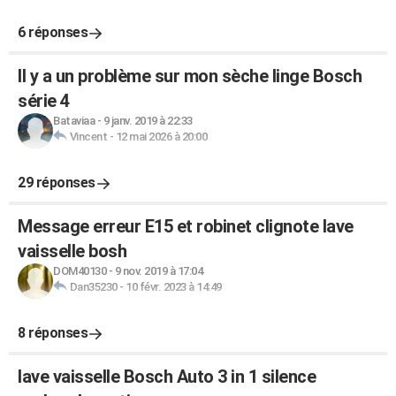
6 réponses
Il y a un problème sur mon sèche linge Bosch
série 4
Bataviaa
-
9 janv. 2019 à 22:33
Vincent
-
12 mai 2026 à 20:00
29 réponses
Message erreur E15 et robinet clignote lave
vaisselle bosh
DOM40130
-
9 nov. 2019 à 17:04
Dan35230
-
10 févr. 2023 à 14:49
8 réponses
lave vaisselle Bosch Auto 3 in 1 silence