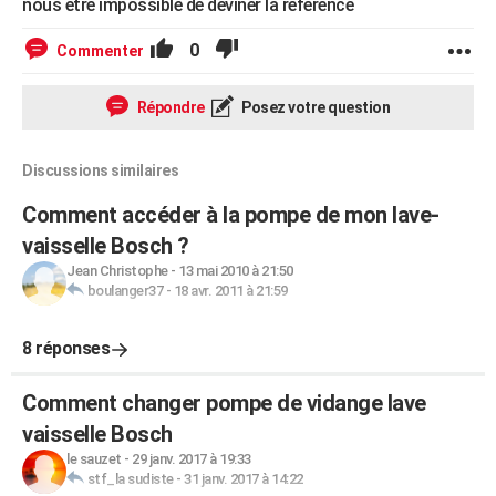
nous etre impossible de deviner la reference
0
Commenter
Répondre
Posez votre question
Discussions similaires
Comment accéder à la pompe de mon lave-
vaisselle Bosch ?
Jean Christophe
-
13 mai 2010 à 21:50
boulanger37
-
18 avr. 2011 à 21:59
8 réponses
Comment changer pompe de vidange lave
vaisselle Bosch
le sauzet
-
29 janv. 2017 à 19:33
stf_la sudiste
-
31 janv. 2017 à 14:22