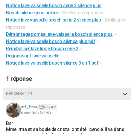
Notice lave-vaisselle bosch serie 2 silence plus
City break
Voyage de noces
Climat
Destinations
Voyage nature
Forum
+
PHOTO
Bosch silence plus notice
- Meilleures réponses
GUIDES D'ACHAT
Notice lave vaisselle bosch serie 2 silence plus
- Meilleures
réponses
BONS PLANS
Démontage pompe lave-vaisselle bosch silence plus
✓
Notice lave-vaisselle bosch silence plus pdf
✓
CARTE DE VOEUX
Réinitialiser lave linge bosch serie 2
✓
Carte Bonne année
Carte Pâques
Carte de Noël
Carte Saint-Valentin
Carte d'anniversaire
Dégraissant lave vaisselle
DICTIONNAIRE
Notice lave-vaisselle bosch silence 3 en 1 pdf
✓
Biographies
Expressions
Dictionnaire
Citations
Proverbes
PROGRAMME TV
1 réponse
COPAINS D'AVANT
Se connecter
Collèges
Universités
Service militaire
S'inscrire
Lycées
Primaires
Entreprises
Avis de recherche
AVIS DE DÉCÈS
RÉPONSE 1 / 1
FORUM
stf_frmu
12 497
6 nov. 2021 à 00:53
Lifestyle
Sport
Television
Cinema
Bricolage
Culture
Auto
Voyage
Bsr
Mme irma et sa boule de cristal ont été licencié. Il va donc