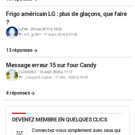
Frigo américain LG : plus de glaçons, que faire
?
tof40
-
20 mai 2011 à 18:53
stf_jpd87
-
17 mars 2016 à 07:20
13 réponses
Message erreur 15 sur four Candy
CLODORIZ
-
13 août 2020 à 11:17
_LeopardJoyeux
-
11 déc. 2025 à 13:43
4 réponses
DEVENEZ MEMBRE EN QUELQUES CLICS
Connectez-vous simplement avec ceux qui