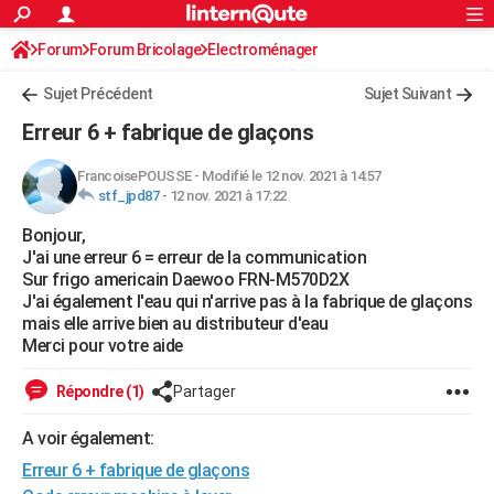
ACTUALITÉS
Forum
Forum Bricolage
Connexion
Electroménager
S'inscrire
Rechercher
Société
Education
Villes
Politique
Faits Divers
Monde
+
SPORT
Sujet Précédent
Sujet Suivant
Football
Cyclisme
Forum
Coupe du monde 2026
Tennis
Rugby
CULTURE
Erreur 6 + fabrique de glaçons
TNT
Cinéma
Musique
Programme TV
Streaming
Sorties cinéma
+
FINANCE
FrancoisePOUSSE
-
Modifié le 12 nov. 2021 à 14:57
stf_jpd87
-
12 nov. 2021 à 17:22
Impôts
Immobilier
Banque
Crédit
Retraite
Epargne
Risques naturels par ville
Assurance
AUTO
Bonjour,
Réserver un essai
Berlines
Forum auto
Essais
Citadines
SUV
+
HIGH-TECH
J'ai une erreur 6 = erreur de la communication
Sur frigo americain Daewoo FRN-M570D2X
Meilleur smartphone
Ordinateurs
Guide high-tech
Mobiles
Internet
Jeux vidéo
+
BRICOLAGE
J'ai également l'eau qui n'arrive pas à la fabrique de glaçons
mais elle arrive bien au distributeur d'eau
Aménagement intérieur
Cuisine
Jardinage
+
Forum
Extérieur
Salle de bains
Rangement
WEEK-END
Merci pour votre aide
Escapades
Expositions
Week-end nature
Guides de France
Patrimoine
Musées
+
LIFESTYLE
Répondre (1)
Partager
Bien-être
Mode
+
Art de vivre
Loisirs
Modes de vie
SANTE
A voir également:
Erreur 6 + fabrique de glaçons
Guide de la santé
Médicaments
+
Alimentation
Maladies
Sommeil
VOYAGE