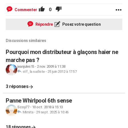
0
Commenter
Répondre
Posez votre question
Discussions similaires
Pourquoi mon distributeur à glaçons haier ne
marche pas ?
jeanjules15
-
2 nov. 2009 à 11:38
stf_la sudiste
-
25 juin 2012 à 17:57
3 réponses
Panne Whirlpool 6th sense
Scoy77
-
10 oct. 2018 à 15:13
Mimita
-
29 sept. 2025 à 10:46
18 réponses