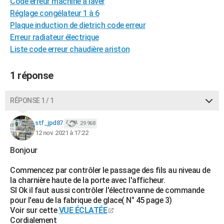
Code erreur machine à laver
City break
Voyage de noces
Climat
Destinations
Voyage nature
Forum
+
PHOTO
Réglage congélateur 1 à 6
Plaque induction de dietrich code erreur
GUIDES D'ACHAT
Erreur radiateur électrique
Liste code erreur chaudière ariston
BONS PLANS
CARTE DE VOEUX
1 réponse
Carte Bonne année
Carte Pâques
Carte de Noël
Carte Saint-Valentin
Carte d'anniversaire
DICTIONNAIRE
RÉPONSE 1 / 1
Biographies
Expressions
Dictionnaire
Citations
Proverbes
PROGRAMME TV
stf_jpd87
29 968
12 nov. 2021 à 17:22
COPAINS D'AVANT
Bonjour
Se connecter
Collèges
Universités
Service militaire
S'inscrire
Lycées
Primaires
Entreprises
Avis de recherche
AVIS DE DÉCÈS
Commencez par contrôler le passage des fils au niveau de
FORUM
la charnière haute de la porte avec l'afficheur.
SI Ok il faut aussi contrôler l'électrovanne de commande
Lifestyle
Sport
Television
Cinema
Bricolage
Culture
Auto
Voyage
pour l'eau de la fabrique de glace( N° 45 page 3)
Voir sur cette
VUE ÉCLATÉE
Cordialement