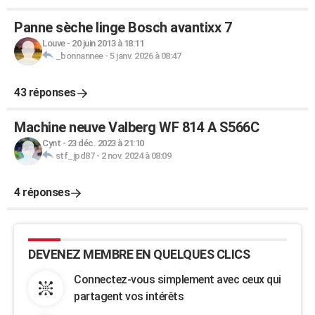
Panne sèche linge Bosch avantixx 7
Louve
-
20 juin 2013 à 18:11
_bonnannee
-
5 janv. 2026 à 08:47
43 réponses
Machine neuve Valberg WF 814 A S566C
Cynt
-
23 déc. 2023 à 21:10
stf_jpd87
-
2 nov. 2024 à 08:09
4 réponses
DEVENEZ MEMBRE EN QUELQUES CLICS
Connectez-vous simplement avec ceux qui
partagent vos intérêts