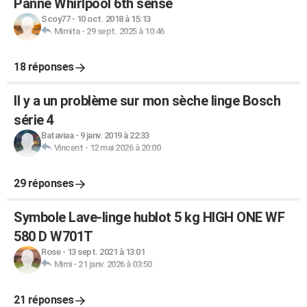
Panne Whirlpool 6th sense
Scoy77
-
10 oct. 2018 à 15:13
Mimita
-
29 sept. 2025 à 10:46
18 réponses
Il y a un problème sur mon sèche linge Bosch
série 4
Bataviaa
-
9 janv. 2019 à 22:33
Vincent
-
12 mai 2026 à 20:00
29 réponses
Symbole Lave-linge hublot 5 kg HIGH ONE WF
580 D W701T
Rose
-
13 sept. 2021 à 13:01
Mimi
-
21 janv. 2026 à 03:50
21 réponses