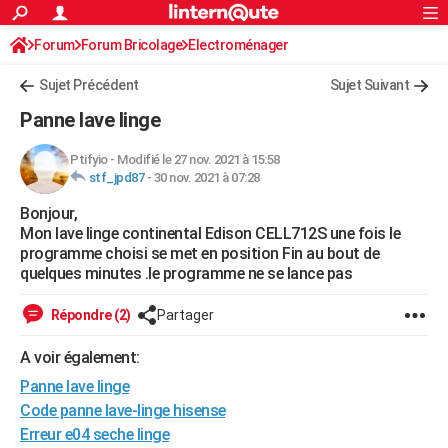
ACTUALITÉS
Forum
Forum Bricolage
Connexion
Electroménager
S'inscrire
Rechercher
Société
Education
Villes
Politique
Faits Divers
Monde
+
SPORT
Sujet Précédent
Sujet Suivant
Football
Cyclisme
Forum
Coupe du monde 2026
Tennis
Rugby
CULTURE
Panne lave linge
TNT
Cinéma
Musique
Programme TV
Streaming
Sorties cinéma
+
FINANCE
Ptifyio
-
Modifié le 27 nov. 2021 à 15:58
stf_jpd87
-
30 nov. 2021 à 07:28
Impôts
Immobilier
Banque
Crédit
Retraite
Epargne
Risques naturels par ville
Assurance
AUTO
Bonjour,
Réserver un essai
Berlines
Forum auto
Essais
Citadines
SUV
+
HIGH-TECH
Mon lave linge continental Edison CELL712S une fois le
programme choisi se met en position Fin au bout de
Meilleur smartphone
Ordinateurs
Guide high-tech
Mobiles
Internet
Jeux vidéo
+
BRICOLAGE
quelques minutes .le programme ne se lance pas
Aménagement intérieur
Cuisine
Jardinage
+
Forum
Extérieur
Salle de bains
Rangement
WEEK-END
Répondre (2)
Partager
Escapades
Expositions
Week-end nature
Guides de France
Patrimoine
Musées
+
LIFESTYLE
A voir également:
Panne lave linge
Bien-être
Mode
+
Art de vivre
Loisirs
Modes de vie
SANTE
Code panne lave-linge hisense
Guide de la santé
Médicaments
+
Alimentation
Maladies
Sommeil
VOYAGE
Erreur e04 seche linge