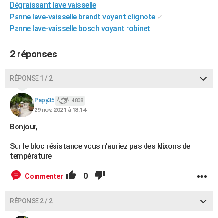
Dégraissant lave vaisselle
City break
Voyage de noces
Climat
Destinations
Voyage nature
Forum
+
PHOTO
Panne lave-vaisselle brandt voyant clignote
✓
Panne lave-vaisselle bosch voyant robinet
GUIDES D'ACHAT
BONS PLANS
2 réponses
CARTE DE VOEUX
RÉPONSE 1 / 2
Carte Bonne année
Carte Pâques
Carte de Noël
Carte Saint-Valentin
Carte d'anniversaire
DICTIONNAIRE
Papy35
4 808
Biographies
Expressions
Dictionnaire
Citations
Proverbes
29 nov. 2021 à 18:14
PROGRAMME TV
Bonjour,
COPAINS D'AVANT
Sur le bloc résistance vous n'auriez pas des klixons de
Se connecter
Collèges
Universités
Service militaire
S'inscrire
Lycées
Primaires
Entreprises
Avis de recherche
AVIS DE DÉCÈS
température
FORUM
0
Commenter
Lifestyle
Sport
Television
Cinema
Bricolage
Culture
Auto
Voyage
RÉPONSE 2 / 2