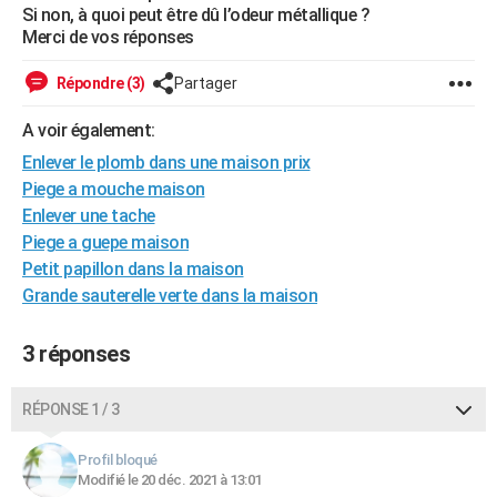
Si non, à quoi peut être dû l’odeur métallique ?
City break
Voyage de noces
Climat
Destinations
Voyage nature
Forum
+
PHOTO
Merci de vos réponses
GUIDES D'ACHAT
Répondre (3)
Partager
BONS PLANS
A voir également:
CARTE DE VOEUX
Enlever le plomb dans une maison prix
Piege a mouche maison
Carte Bonne année
Carte Pâques
Carte de Noël
Carte Saint-Valentin
Carte d'anniversaire
DICTIONNAIRE
Enlever une tache
Piege a guepe maison
Biographies
Expressions
Dictionnaire
Citations
Proverbes
PROGRAMME TV
Petit papillon dans la maison
Grande sauterelle verte dans la maison
COPAINS D'AVANT
Se connecter
Collèges
Universités
Service militaire
S'inscrire
Lycées
Primaires
Entreprises
Avis de recherche
AVIS DE DÉCÈS
3 réponses
FORUM
RÉPONSE 1 / 3
Lifestyle
Sport
Television
Cinema
Bricolage
Culture
Auto
Voyage
Profil bloqué
Modifié le 20 déc. 2021 à 13:01