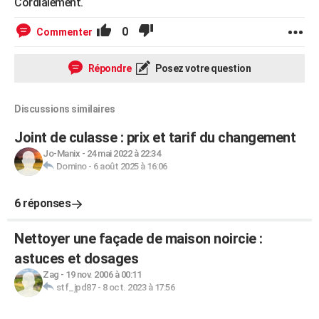
Cordialement.
0
Commenter
Répondre
Posez votre question
Discussions similaires
Joint de culasse : prix et tarif du changement
Jo-Manix
-
24 mai 2022 à 22:34
Domino
-
6 août 2025 à 16:06
6 réponses
Nettoyer une façade de maison noircie :
astuces et dosages
Zag
-
19 nov. 2006 à 00:11
stf_jpd87
-
8 oct. 2023 à 17:56