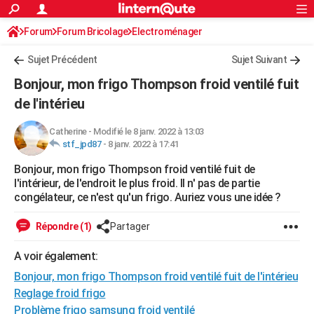
ACTUALITÉS
Forum
Forum Bricolage
Connexion
Electroménager
S'inscrire
Rechercher
Société
Education
Villes
Politique
Faits Divers
Monde
+
SPORT
Sujet Précédent
Sujet Suivant
Football
Cyclisme
Forum
Coupe du monde 2026
Tennis
Rugby
CULTURE
Bonjour, mon frigo Thompson froid ventilé fuit
TNT
Cinéma
Musique
Programme TV
Streaming
Sorties cinéma
+
de l'intérieu
FINANCE
Impôts
Immobilier
Banque
Crédit
Retraite
Epargne
Risques naturels par ville
Assurance
AUTO
Catherine
-
Modifié le 8 janv. 2022 à 13:03
stf_jpd87
-
8 janv. 2022 à 17:41
Réserver un essai
Berlines
Forum auto
Essais
Citadines
SUV
+
HIGH-TECH
Bonjour, mon frigo Thompson froid ventilé fuit de
l'intérieur, de l'endroit le plus froid. Il n' pas de partie
Meilleur smartphone
Ordinateurs
Guide high-tech
Mobiles
Internet
Jeux vidéo
+
BRICOLAGE
congélateur, ce n'est qu'un frigo. Auriez vous une idée ?
Aménagement intérieur
Cuisine
Jardinage
+
Forum
Extérieur
Salle de bains
Rangement
WEEK-END
Répondre (1)
Partager
Escapades
Expositions
Week-end nature
Guides de France
Patrimoine
Musées
+
LIFESTYLE
A voir également:
Bien-être
Mode
+
Art de vivre
Loisirs
Modes de vie
SANTE
Bonjour, mon frigo Thompson froid ventilé fuit de l'intérieu
Reglage froid frigo
Guide de la santé
Médicaments
+
Alimentation
Maladies
Sommeil
VOYAGE
Problème frigo samsung froid ventilé