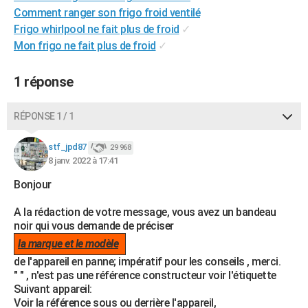
Comment ranger son frigo froid ventilé
City break
Voyage de noces
Climat
Destinations
Voyage nature
Forum
+
PHOTO
Frigo whirlpool ne fait plus de froid
✓
GUIDES D'ACHAT
Mon frigo ne fait plus de froid
✓
BONS PLANS
1 réponse
CARTE DE VOEUX
RÉPONSE 1 / 1
Carte Bonne année
Carte Pâques
Carte de Noël
Carte Saint-Valentin
Carte d'anniversaire
DICTIONNAIRE
stf_jpd87
29 968
Biographies
Expressions
Dictionnaire
Citations
Proverbes
PROGRAMME TV
8 janv. 2022 à 17:41
COPAINS D'AVANT
Bonjour
Se connecter
Collèges
Universités
Service militaire
S'inscrire
Lycées
Primaires
Entreprises
Avis de recherche
A la rédaction de votre message, vous avez un bandeau
AVIS DE DÉCÈS
noir qui vous demande de préciser
FORUM
la marque et le modèle
de l'appareil en panne; impératif pour les conseils , merci.
Lifestyle
Sport
Television
Cinema
Bricolage
Culture
Auto
Voyage
" " , n'est pas une référence constructeur voir l'étiquette
Suivant appareil:
Voir la référence sous ou derrière l'appareil,