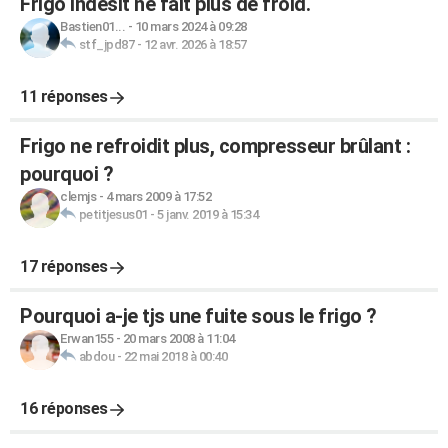
Frigo indesit ne fait plus de froid.
Bastien01...
-
10 mars 2024 à 09:28
stf_jpd87
-
12 avr. 2026 à 18:57
11 réponses
Frigo ne refroidit plus, compresseur brûlant :
pourquoi ?
clemjs
-
4 mars 2009 à 17:52
petitjesus01
-
5 janv. 2019 à 15:34
17 réponses
Pourquoi a-je tjs une fuite sous le frigo ?
Erwan155
-
20 mars 2008 à 11:04
abdou
-
22 mai 2018 à 00:40
16 réponses