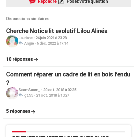
Répondre
Posez votre question
Discussions similaires
Cherche Notice lit evolutif Lilou Alinéa
Lauriane
-
24 juin 2021 à 23:28
Angie
-
6 déc. 2022 à 17:14
18 réponses
Comment réparer un cadre de lit en bois fendu
?
SaamSaam_
-
20 oct. 2018 à 02:35
gt.55
-
21 oct. 2018 à 10:27
5 réponses