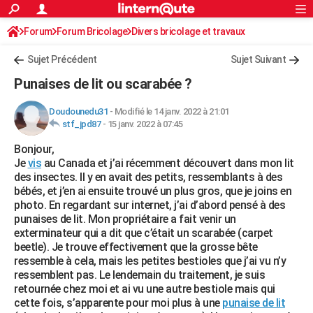
ACTUALITÉS
Forum
Forum Bricolage
Connexion
Divers bricolage et travaux
S'inscrire
Rechercher
Société
Education
Villes
Politique
Faits Divers
Monde
+
SPORT
Sujet Précédent
Sujet Suivant
Football
Cyclisme
Forum
Coupe du monde 2026
Tennis
Rugby
CULTURE
Punaises de lit ou scarabée ?
TNT
Cinéma
Musique
Programme TV
Streaming
Sorties cinéma
+
FINANCE
Doudounedu31
-
Modifié le 14 janv. 2022 à 21:01
stf_jpd87
-
15 janv. 2022 à 07:45
Impôts
Immobilier
Banque
Crédit
Retraite
Epargne
Risques naturels par ville
Assurance
AUTO
Bonjour,
Réserver un essai
Berlines
Forum auto
Essais
Citadines
SUV
+
HIGH-TECH
Je
vis
au Canada et j’ai récemment découvert dans mon lit
des insectes. Il y en avait des petits, ressemblants à des
Meilleur smartphone
Ordinateurs
Guide high-tech
Mobiles
Internet
Jeux vidéo
+
BRICOLAGE
bébés, et j’en ai ensuite trouvé un plus gros, que je joins en
photo. En regardant sur internet, j’ai d’abord pensé à des
Aménagement intérieur
Cuisine
Jardinage
+
Forum
Extérieur
Salle de bains
Rangement
WEEK-END
punaises de lit. Mon propriétaire a fait venir un
exterminateur qui a dit que c’était un scarabée (carpet
Escapades
Expositions
Week-end nature
Guides de France
Patrimoine
Musées
+
LIFESTYLE
beetle). Je trouve effectivement que la grosse bête
ressemble à cela, mais les petites bestioles que j’ai vu n’y
Bien-être
Mode
+
Art de vivre
Loisirs
Modes de vie
SANTE
ressemblent pas. Le lendemain du traitement, je suis
retournée chez moi et ai vu une autre bestiole mais qui
Guide de la santé
Médicaments
+
Alimentation
Maladies
Sommeil
VOYAGE
cette fois, s’apparente pour moi plus à une
punaise de lit