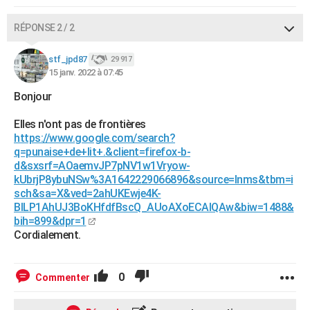
RÉPONSE 2 / 2
stf_jpd87
29 917
15 janv. 2022 à 07:45
Bonjour
Elles n'ont pas de frontières
https://www.google.com/search?
q=punaise+de+lit+.&client=firefox-b-
d&sxsrf=AOaemvJP7pNV1w1Vryow-
kUbrjP8ybuNSw%3A1642229066896&source=lnms&tbm=i
sch&sa=X&ved=2ahUKEwje4K-
BlLP1AhUJ3BoKHfdfBscQ_AUoAXoECAIQAw&biw=1488&
bih=899&dpr=1
Cordialement.
0
Commenter