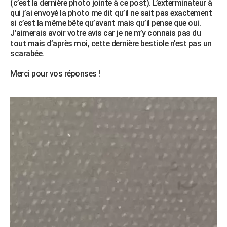
(c’est la dernière photo jointe à ce post). L’exterminateur à
City break
Voyage de noces
Climat
Destinations
Voyage nature
Forum
+
qui j’ai envoyé la photo me dit qu’il ne sait pas exactement
PHOTO
si c’est la même bête qu’avant mais qu’il pense que oui.
J’aimerais avoir votre avis car je ne m’y connais pas du
GUIDES D'ACHAT
tout mais d’après moi, cette dernière bestiole n’est pas un
scarabée.
BONS PLANS
Merci pour vos réponses !
CARTE DE VOEUX
Carte Bonne année
Carte Pâques
Carte de Noël
Carte Saint-Valentin
Carte d'anniversaire
DICTIONNAIRE
Biographies
Expressions
Dictionnaire
Citations
Proverbes
PROGRAMME TV
COPAINS D'AVANT
Se connecter
Collèges
Universités
Service militaire
S'inscrire
Lycées
Primaires
Entreprises
Avis de recherche
AVIS DE DÉCÈS
FORUM
Lifestyle
Sport
Television
Cinema
Bricolage
Culture
Auto
Voyage