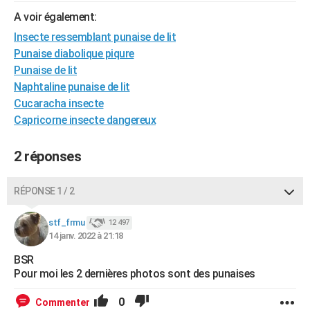
A voir également:
Insecte ressemblant punaise de lit
Punaise diabolique piqure
Punaise de lit
Naphtaline punaise de lit
Cucaracha insecte
Capricorne insecte dangereux
2 réponses
RÉPONSE 1 / 2
stf_frmu
12 497
14 janv. 2022 à 21:18
BSR
Pour moi les 2 dernières photos sont des punaises
0
Commenter