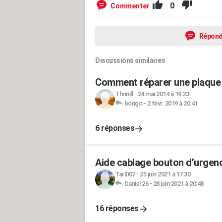
0
Commenter
Répond
Discussions similaires
Comment réparer une plaque 
Thrinill
-
24 mai 2014 à 19:23
bongo
-
2 févr. 2019 à 20:41
6 réponses
Aide cablage bouton d’urgen
Tarl007
-
25 juin 2021 à 17:30
Daniel 26
-
28 juin 2021 à 20:48
16 réponses