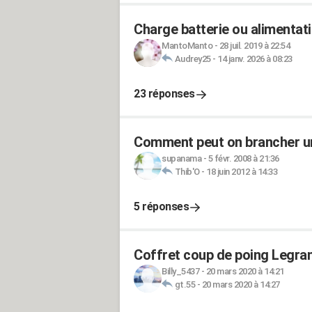
Charge batterie ou alimentati
MantoManto
-
28 juil. 2019 à 22:54
Audrey25
-
14 janv. 2026 à 08:23
23 réponses
Comment peut on brancher une
supanama
-
5 févr. 2008 à 21:36
Thib'O
-
18 juin 2012 à 14:33
5 réponses
Coffret coup de poing Legra
Billy_5437
-
20 mars 2020 à 14:21
gt.55
-
20 mars 2020 à 14:27