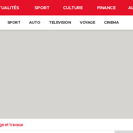
TUALITÉS
SPORT
CULTURE
FINANCE
A
SPORT
AUTO
TELEVISION
VOYAGE
CINEMA
ge et travaux