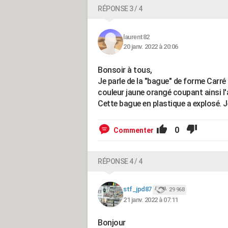
RÉPONSE 3 / 4
laurent82
20 janv. 2022 à 20:06
Bonsoir à tous,
Je parle de la "bague" de forme Carré 
couleur jaune orangé coupant ainsi l
Cette bague en plastique a explosé. J
0
Commenter
RÉPONSE 4 / 4
stf_jpd87
29 968
21 janv. 2022 à 07:11
Bonjour