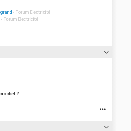
egrand
-
Forum Electricité
-
Forum Electricité
 crochet ?