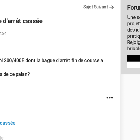
Foru
Sujet Suivant
Une s
e d'arrêt cassée
proje
des id
4:54
pratiq
Rejoi
brico
N 200/400E dont la bague d'arrêt fin de course a
s de ce palan?
 cassée
de