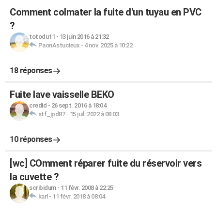
Comment colmater la fuite d'un tuyau en PVC
?
totodu11
-
13 juin 2016 à 21:32
PaonAstucieux
-
4 nov. 2025 à 10:22
18 réponses
Fuite lave vaisselle BEKO
credid
-
26 sept. 2016 à 18:04
stf_jpd87
-
15 juil. 2022 à 08:03
10 réponses
[wc] COmment réparer fuite du réservoir vers
la cuvette ?
scribidum
-
11 févr. 2008 à 22:25
karl
-
11 févr. 2018 à 08:04