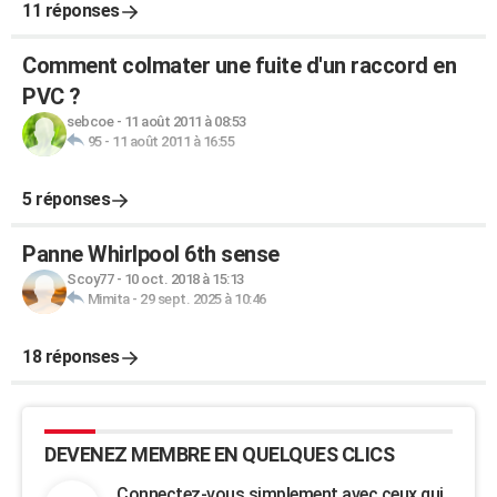
11 réponses
Comment colmater une fuite d'un raccord en
PVC ?
sebcoe
-
11 août 2011 à 08:53
95
-
11 août 2011 à 16:55
5 réponses
Panne Whirlpool 6th sense
Scoy77
-
10 oct. 2018 à 15:13
Mimita
-
29 sept. 2025 à 10:46
18 réponses
DEVENEZ MEMBRE EN QUELQUES CLICS
Connectez-vous simplement avec ceux qui