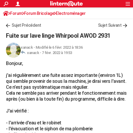
ACTUALITÉS
Forum
Forum Bricolage
Connexion
Electroménager
S'inscrire
Rechercher
Société
Education
Villes
Politique
Faits Divers
Monde
+
SPORT
Sujet Précédent
Sujet Suivant
Football
Cyclisme
Forum
Coupe du monde 2026
Tennis
Rugby
CULTURE
Fuite sur lave linge Whirpool AWOD 2931
TNT
Cinéma
Musique
Programme TV
Streaming
Sorties cinéma
+
FINANCE
xanack
-
Modifié le 6 févr. 2022 à 18:36
xanack -
7 févr. 2022 à 19:53
Impôts
Immobilier
Banque
Crédit
Retraite
Epargne
Risques naturels par ville
Assurance
AUTO
Bonjour,
Réserver un essai
Berlines
Forum auto
Essais
Citadines
SUV
+
HIGH-TECH
j'ai régulièrement une fuite assez importante (environ 1L)
Meilleur smartphone
Ordinateurs
Guide high-tech
Mobiles
Internet
Jeux vidéo
+
BRICOLAGE
qui semble provenir de sous la machine, je dirai vers l'avant.
Ce n'est pas systématique mais régulier.
Aménagement intérieur
Cuisine
Jardinage
+
Forum
Extérieur
Salle de bains
Rangement
WEEK-END
Cela ne semble pas arriver pendant le fonctionnement mais
après (ou bien à la toute fin) du programme, difficile à dire.
Escapades
Expositions
Week-end nature
Guides de France
Patrimoine
Musées
+
LIFESTYLE
J'ai vérifié :
Bien-être
Mode
+
Art de vivre
Loisirs
Modes de vie
SANTE
- l'arrivée d'eau et le robinet
Guide de la santé
Médicaments
+
Alimentation
Maladies
Sommeil
VOYAGE
- l'évacuation et le siphon de ma plomberie