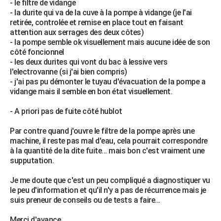
- le filtre de vidange
City break
Voyage de noces
Climat
Destinations
Voyage nature
Forum
+
- la durite qui va de la cuve à la pompe à vidange (je l'ai
PHOTO
retirée, controlée et remise en place tout en faisant
attention aux serrages des deux côtes)
GUIDES D'ACHAT
- la pompe semble ok visuellement mais aucune idée de son
côté foncionnel
BONS PLANS
- les deux durites qui vont du bac à lessive vers
l'electrovanne (si j'ai bien compris)
CARTE DE VOEUX
- j'ai pas pu démonter le tuyau d'évacuation de la pompe a
Carte Bonne année
Carte Pâques
Carte de Noël
Carte Saint-Valentin
Carte d'anniversaire
vidange mais il semble en bon état visuellement.
DICTIONNAIRE
Biographies
Expressions
Dictionnaire
Citations
Proverbes
- A priori pas de fuite côté hublot
PROGRAMME TV
Par contre quand j'ouvre le filtre de la pompe après une
COPAINS D'AVANT
machine, il reste pas mal d'eau, cela pourrait correspondre
Se connecter
Collèges
Universités
Service militaire
S'inscrire
Lycées
Primaires
Entreprises
Avis de recherche
à la quantité de la dite fuite... mais bon c'est vraiment une
AVIS DE DÉCÈS
supputation.
FORUM
Je me doute que c'est un peu compliqué a diagnostiquer vu
Lifestyle
Sport
Television
Cinema
Bricolage
Culture
Auto
Voyage
le peu d'information et qu'il n'y a pas de récurrence mais je
suis preneur de conseils ou de tests a faire...
Merci d'avance