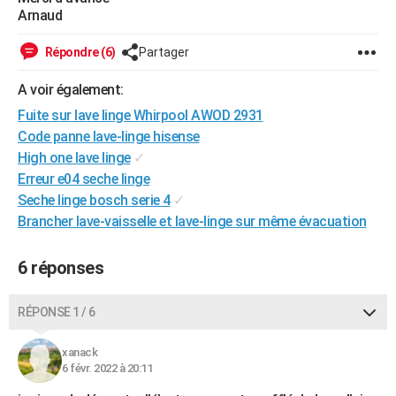
Arnaud
Répondre (6)
Partager
A voir également:
Fuite sur lave linge Whirpool AWOD 2931
Code panne lave-linge hisense
High one lave linge
✓
Erreur e04 seche linge
Seche linge bosch serie 4
✓
Brancher lave-vaisselle et lave-linge sur même évacuation
6 réponses
RÉPONSE 1 / 6
xanack
6 févr. 2022 à 20:11