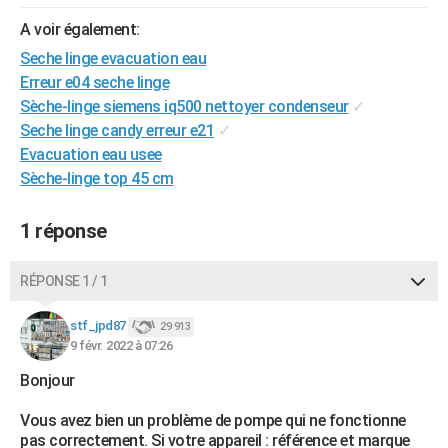
City break
Voyage de noces
Climat
Destinations
Voyage nature
Forum
+
PHOTO
A voir également:
Seche linge evacuation eau
GUIDES D'ACHAT
Erreur e04 seche linge
BONS PLANS
Sèche-linge siemens iq500 nettoyer condenseur
✓
Seche linge candy erreur e21
✓
CARTE DE VOEUX
Evacuation eau usee
Sèche-linge top 45 cm
Carte Bonne année
Carte Pâques
Carte de Noël
Carte Saint-Valentin
Carte d'anniversaire
DICTIONNAIRE
Biographies
Expressions
Dictionnaire
Citations
Proverbes
PROGRAMME TV
1 réponse
COPAINS D'AVANT
RÉPONSE 1 / 1
Se connecter
Collèges
Universités
Service militaire
S'inscrire
Lycées
Primaires
Entreprises
Avis de recherche
AVIS DE DÉCÈS
stf_jpd87
29 913
9 févr. 2022 à 07:26
FORUM
Bonjour
Lifestyle
Sport
Television
Cinema
Bricolage
Culture
Auto
Voyage
Vous avez bien un problème de pompe qui ne fonctionne
pas correctement. Si votre appareil : référence et marque