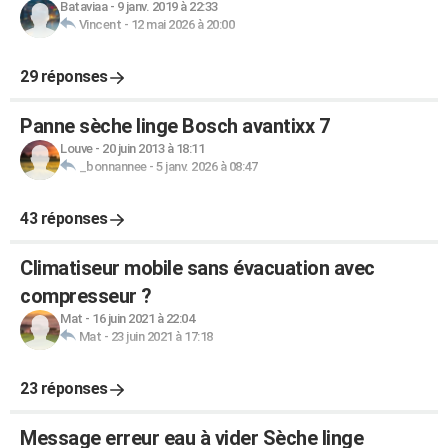
Bataviaa
-
9 janv. 2019 à 22:33
Vincent
-
12 mai 2026 à 20:00
29 réponses
Panne sèche linge Bosch avantixx 7
Louve
-
20 juin 2013 à 18:11
_bonnannee
-
5 janv. 2026 à 08:47
43 réponses
Climatiseur mobile sans évacuation avec
compresseur ?
Mat
-
16 juin 2021 à 22:04
Mat
-
23 juin 2021 à 17:18
23 réponses
Message erreur eau à vider Sèche linge