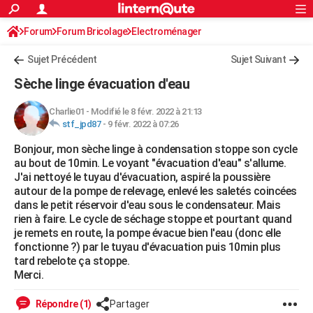
ACTUALITÉS
Forum
Forum Bricolage
Connexion
Electroménager
S'inscrire
Rechercher
Société
Education
Villes
Politique
Faits Divers
Monde
+
SPORT
Sujet Précédent
Sujet Suivant
Football
Cyclisme
Forum
Coupe du monde 2026
Tennis
Rugby
CULTURE
Sèche linge évacuation d'eau
TNT
Cinéma
Musique
Programme TV
Streaming
Sorties cinéma
+
FINANCE
Charlie01
-
Modifié le 8 févr. 2022 à 21:13
stf_jpd87
-
9 févr. 2022 à 07:26
Impôts
Immobilier
Banque
Crédit
Retraite
Epargne
Risques naturels par ville
Assurance
AUTO
Bonjour, mon sèche linge à condensation stoppe son cycle
Réserver un essai
Berlines
Forum auto
Essais
Citadines
SUV
+
HIGH-TECH
au bout de 10min. Le voyant "évacuation d'eau" s'allume.
J'ai nettoyé le tuyau d'évacuation, aspiré la poussière
Meilleur smartphone
Ordinateurs
Guide high-tech
Mobiles
Internet
Jeux vidéo
+
BRICOLAGE
autour de la pompe de relevage, enlevé les saletés coincées
dans le petit réservoir d'eau sous le condensateur. Mais
Aménagement intérieur
Cuisine
Jardinage
+
Forum
Extérieur
Salle de bains
Rangement
WEEK-END
rien à faire. Le cycle de séchage stoppe et pourtant quand
je remets en route, la pompe évacue bien l'eau (donc elle
Escapades
Expositions
Week-end nature
Guides de France
Patrimoine
Musées
+
LIFESTYLE
fonctionne ?) par le tuyau d'évacuation puis 10min plus
tard rebelote ça stoppe.
Bien-être
Mode
+
Art de vivre
Loisirs
Modes de vie
SANTE
Merci.
Guide de la santé
Médicaments
+
Alimentation
Maladies
Sommeil
VOYAGE
Répondre (1)
Partager