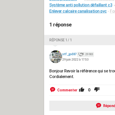
Système anti pollution défaillant c3
Enlever calcaire canalisation pvc
-
Fo
1 réponse
RÉPONSE 1 / 1
stf_jpd87
29 903
29 juin 2022 à 17:53
Bonjour Revoir la référence qui se tro
Cordialement.
0
Commenter
Répond