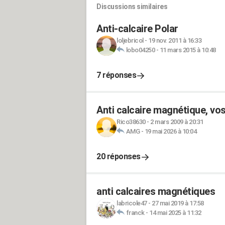
Discussions similaires
Anti-calcaire Polar
loljebricol
-
19 nov. 2011 à 16:33
lobo04250
-
11 mars 2015 à 10:48
7 réponses
Anti calcaire magnétique, vos
Rico38630
-
2 mars 2009 à 20:31
AMG
-
19 mai 2026 à 10:04
20 réponses
anti calcaires magnétiques
labricole47
-
27 mai 2019 à 17:58
franck
-
14 mai 2025 à 11:32