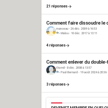
21 réponses
Comment faire dissoudre le c
manceau
-
26 déc. 2009 à 16:53
Malou
-
10 déc. 2017 à 13:11
4 réponses
Comment enlever du double-f
thornil
-
8 déc. 2008 à 13:57
Paul-Bernard
-
19 août 2024 à 20:36
3 réponses
DEVENEZ MEMBRE EN QUELQ