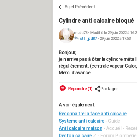
Sujet Précédent
Cylindre anti calcaire bloqué
mutti78
-
Modifié le 29 juin 2022 à 16:
stf_jpd87
-
29 juin 2022 à 17:53
Bonjour,
je n'arrive pas à ôter le cylindre métall
régulièrement. (centrale vapeur Calor
Merci d'avance.
Répondre (1)
Partager
A voir également:
Reconnaitre la face anti calcaire
Systeme anti calcaire
- Guide
Anti calcaire maison
- Accueil - Rec
Destop calcaire
✓
-
Forum Plomberie