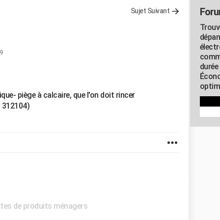
Foru
Sujet Suivant
Trouv
dépan
élect
29
commu
durée
Écono
optimi
ique- piège à calcaire, que l'on doit rincer
, 312104)
ettes de produits ménagers