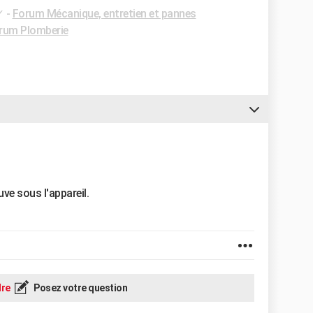
✓
-
Forum Mécanique, entretien et pannes
rum Plomberie
uve sous l'appareil.
re
Posez votre question