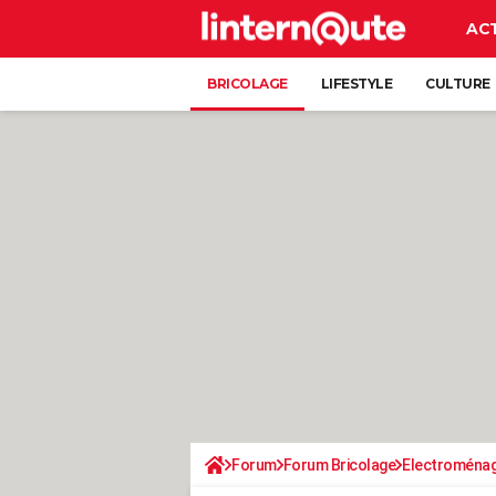
AC
BRICOLAGE
LIFESTYLE
CULTURE
Forum
Forum Bricolage
Electroména