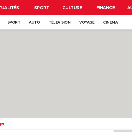
TUALITÉS
SPORT
CULTURE
FINANCE
A
SPORT
AUTO
TELEVISION
VOYAGE
CINEMA
ger