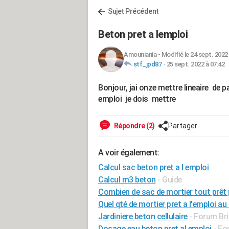
Sujet Précédent
Beton pret a lemploi
Amouniania
-
Modifié le 24 sept. 2022
stf_jpd87
-
25 sept. 2022 à 07:42
Bonjour, jai onze mettre lineaire de
emploi je dois mettre
Répondre (2)
Partager
A voir également:
Calcul sac beton pret a l emploi
Calcul m3 beton
- Guide
Combien de sac de mortier tout prêt
Quel qté de mortier pret a l'emploi au
Jardiniere beton cellulaire
-
Forum Bri
Dosage eau beton pret al emploi
-
Fo