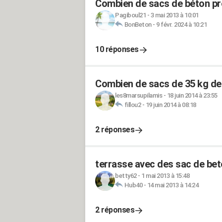
Combien de sacs de béton prê
Pagiboul21
-
3 mai 2013 à 10:01
BonBeton
-
9 févr. 2024 à 10:21
10 réponses
Combien de sacs de 35 kg de b
les8marsupilamis
-
18 juin 2014 à 23:55
fillou2
-
19 juin 2014 à 08:18
2 réponses
terrasse avec des sac de beto
betty62
-
1 mai 2013 à 15:48
Hub40
-
14 mai 2013 à 14:24
2 réponses