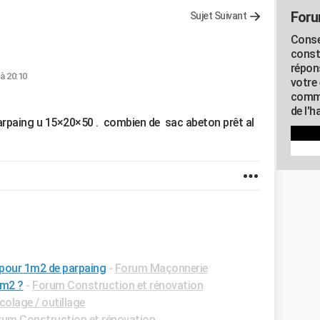
Foru
Sujet Suivant
Conse
const
répon
 à 20:10
votre 
commu
de l'h
 parpaing u 15×20×50 . combien de sac abeton prêt al
 pour 1m2 de parpaing
-
Forum Maçonnerie
 m2 ?
-
Forum Construction et rénovation
colage / outillage
rum Construction et rénovation