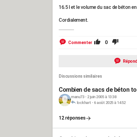
16.5 l et le volume du sac de béton en
Cordialement.
0
Commenter
Répond
Discussions similaires
Combien de sacs de béton tou
manu73
-
2 juin 2005 à 13:38
lockhart
-
6 août 2025 à 14:52
12 réponses