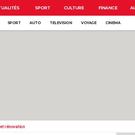
TUALITÉS
SPORT
CULTURE
FINANCE
A
SPORT
AUTO
TELEVISION
VOYAGE
CINEMA
et rénovation