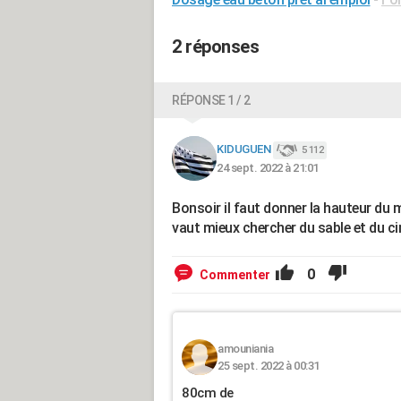
2 réponses
RÉPONSE 1 / 2
KIDUGUEN
5 112
24 sept. 2022 à 21:01
Bonsoir il faut donner la hauteur du m
vaut mieux chercher du sable et du ci
0
Commenter
amouniania
25 sept. 2022 à 00:31
80cm de