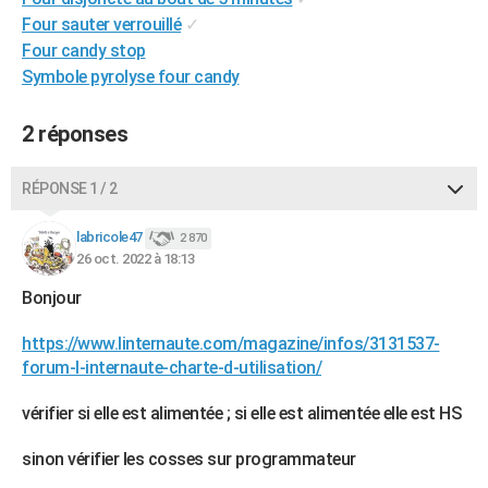
City break
Voyage de noces
Climat
Destinations
Voyage nature
Forum
+
Four sauter verrouillé
✓
PHOTO
Four candy stop
GUIDES D'ACHAT
Symbole pyrolyse four candy
BONS PLANS
2 réponses
CARTE DE VOEUX
RÉPONSE 1 / 2
Carte Bonne année
Carte Pâques
Carte de Noël
Carte Saint-Valentin
Carte d'anniversaire
DICTIONNAIRE
labricole47
2 870
Biographies
Expressions
Dictionnaire
Citations
Proverbes
PROGRAMME TV
26 oct. 2022 à 18:13
COPAINS D'AVANT
Bonjour
Se connecter
Collèges
Universités
Service militaire
S'inscrire
Lycées
Primaires
Entreprises
Avis de recherche
AVIS DE DÉCÈS
https://www.linternaute.com/magazine/infos/3131537-
forum-l-internaute-charte-d-utilisation/
FORUM
vérifier si elle est alimentée ; si elle est alimentée elle est HS
Lifestyle
Sport
Television
Cinema
Bricolage
Culture
Auto
Voyage
sinon vérifier les cosses sur programmateur