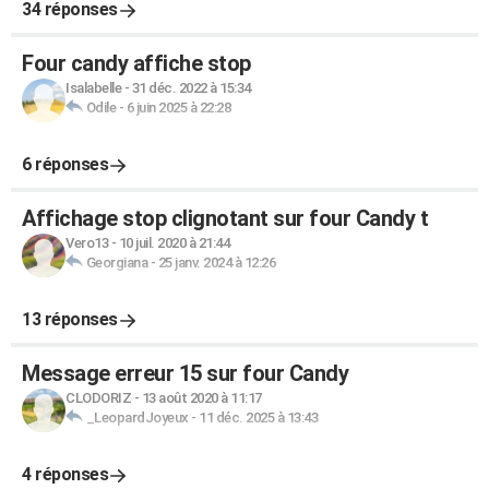
34 réponses
Four candy affiche stop
Isalabelle
-
31 déc. 2022 à 15:34
Odile
-
6 juin 2025 à 22:28
6 réponses
Affichage stop clignotant sur four Candy t
Vero13
-
10 juil. 2020 à 21:44
Georgiana
-
25 janv. 2024 à 12:26
13 réponses
Message erreur 15 sur four Candy
CLODORIZ
-
13 août 2020 à 11:17
_LeopardJoyeux
-
11 déc. 2025 à 13:43
4 réponses