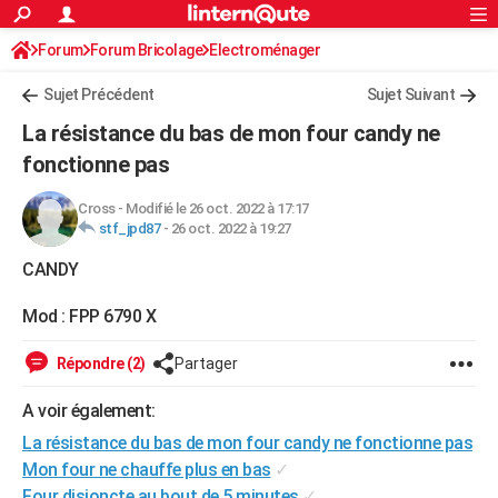
ACTUALITÉS
Forum
Forum Bricolage
Connexion
Electroménager
S'inscrire
Rechercher
Société
Education
Villes
Politique
Faits Divers
Monde
+
SPORT
Sujet Précédent
Sujet Suivant
Football
Cyclisme
Forum
Coupe du monde 2026
Tennis
Rugby
CULTURE
La résistance du bas de mon four candy ne
TNT
Cinéma
Musique
Programme TV
Streaming
Sorties cinéma
+
fonctionne pas
FINANCE
Impôts
Immobilier
Banque
Crédit
Retraite
Epargne
Risques naturels par ville
Assurance
AUTO
Cross
-
Modifié le 26 oct. 2022 à 17:17
stf_jpd87
-
26 oct. 2022 à 19:27
Réserver un essai
Berlines
Forum auto
Essais
Citadines
SUV
+
HIGH-TECH
CANDY
Meilleur smartphone
Ordinateurs
Guide high-tech
Mobiles
Internet
Jeux vidéo
+
BRICOLAGE
Mod : FPP 6790 X
Aménagement intérieur
Cuisine
Jardinage
+
Forum
Extérieur
Salle de bains
Rangement
WEEK-END
Répondre (2)
Partager
Escapades
Expositions
Week-end nature
Guides de France
Patrimoine
Musées
+
LIFESTYLE
A voir également:
Bien-être
Mode
+
Art de vivre
Loisirs
Modes de vie
SANTE
La résistance du bas de mon four candy ne fonctionne pas
Mon four ne chauffe plus en bas
✓
Guide de la santé
Médicaments
+
Alimentation
Maladies
Sommeil
VOYAGE
Four disjoncte au bout de 5 minutes
✓