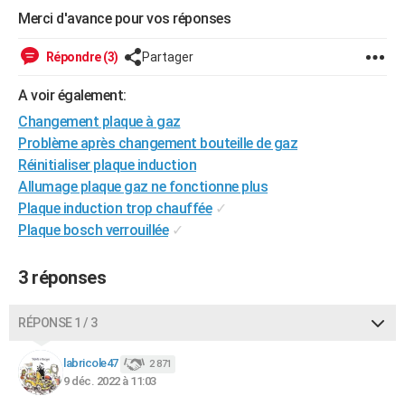
Merci d'avance pour vos réponses
City break
Voyage de noces
Climat
Destinations
Voyage nature
Forum
+
PHOTO
Répondre (3)
Partager
GUIDES D'ACHAT
A voir également:
BONS PLANS
Changement plaque à gaz
CARTE DE VOEUX
Problème après changement bouteille de gaz
Carte Bonne année
Carte Pâques
Carte de Noël
Carte Saint-Valentin
Carte d'anniversaire
Réinitialiser plaque induction
DICTIONNAIRE
Allumage plaque gaz ne fonctionne plus
Biographies
Expressions
Dictionnaire
Citations
Proverbes
PROGRAMME TV
Plaque induction trop chauffée
✓
Plaque bosch verrouillée
✓
COPAINS D'AVANT
Se connecter
Collèges
Universités
Service militaire
S'inscrire
Lycées
Primaires
Entreprises
Avis de recherche
3 réponses
AVIS DE DÉCÈS
FORUM
RÉPONSE 1 / 3
Lifestyle
Sport
Television
Cinema
Bricolage
Culture
Auto
Voyage
labricole47
2 871
9 déc. 2022 à 11:03