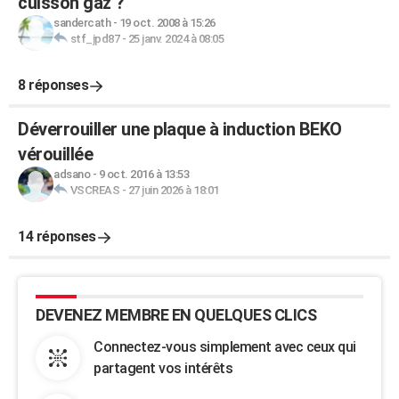
cuisson gaz ?
sandercath
-
19 oct. 2008 à 15:26
stf_jpd87
-
25 janv. 2024 à 08:05
8 réponses
Déverrouiller une plaque à induction BEKO
vérouillée
adsano
-
9 oct. 2016 à 13:53
VSCREAS
-
27 juin 2026 à 18:01
14 réponses
DEVENEZ MEMBRE EN QUELQUES CLICS
Connectez-vous simplement avec ceux qui
partagent vos intérêts