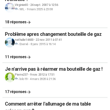
Virginie65
-
24 sept. 2007 à 12:56
WIL
-
9 mars 2025 à 23:08
18 réponses
Problème apres changement bouteille de gaz
nathalie14400
-
22 nov. 2011 à 07:41
Enervé
-
8 janv. 2015 à 16:14
11 réponses
Je n'arrive pas à réarmer ma bouteille de gaz !
Pierre237
-
9 nov. 2012 à 17:51
lolo19
-
4 mars 2020 à 21:36
17 réponses
Comment arrêter l'allumage de ma table