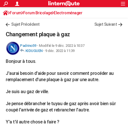
ACTUALITÉS
Forum
Forum Bricolage
Connexion
Electroménager
S'inscrire
Rechercher
Société
Education
Villes
Politique
Faits Divers
Monde
+
SPORT
Sujet Précédent
Sujet Suivant
Football
Cyclisme
Forum
Coupe du monde 2026
Tennis
Rugby
CULTURE
Changement plaque à gaz
TNT
Cinéma
Musique
Programme TV
Streaming
Sorties cinéma
+
FINANCE
Padrino59
-
Modifié le 9 déc. 2022 à 10:37
KIDUGUEN
-
9 déc. 2022 à 11:39
Impôts
Immobilier
Banque
Crédit
Retraite
Epargne
Risques naturels par ville
Assurance
AUTO
Bonjour à tous.
Réserver un essai
Berlines
Forum auto
Essais
Citadines
SUV
+
HIGH-TECH
J'aurai besoin d'aide pour savoir comment procéder au
Meilleur smartphone
Ordinateurs
Guide high-tech
Mobiles
Internet
Jeux vidéo
+
BRICOLAGE
remplacement d'une plaque à gaz par une autre.
Aménagement intérieur
Cuisine
Jardinage
+
Forum
Extérieur
Salle de bains
Rangement
WEEK-END
Je suis au gaz de ville.
Escapades
Expositions
Week-end nature
Guides de France
Patrimoine
Musées
+
LIFESTYLE
Je pense débrancher le tuyau de gaz après avoir bien sûr
coupé l'arrivée de gaz et rebrancher l'autre.
Bien-être
Mode
+
Art de vivre
Loisirs
Modes de vie
SANTE
Y'a t'il autre chose à faire ?
Guide de la santé
Médicaments
+
Alimentation
Maladies
Sommeil
VOYAGE