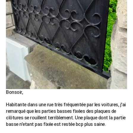
City break
Voyage de noces
Climat
Destinations
Voyage nature
Forum
+
PHOTO
GUIDES D'ACHAT
BONS PLANS
CARTE DE VOEUX
Carte Bonne année
Carte Pâques
Carte de Noël
Carte Saint-Valentin
Carte d'anniversaire
DICTIONNAIRE
Biographies
Expressions
Dictionnaire
Citations
Proverbes
PROGRAMME TV
COPAINS D'AVANT
Se connecter
Collèges
Universités
Service militaire
S'inscrire
Lycées
Primaires
Entreprises
Avis de recherche
AVIS DE DÉCÈS
Bonsoir,
FORUM
Habitante dans une rue très fréquentée par les voitures, j'ai
remarqué que les parties basses fixées des plaques de
Lifestyle
Sport
Television
Cinema
Bricolage
Culture
Auto
Voyage
clôtures se rouillent terriblement. Une plaque dont la partie
basse n'etant pas fixée est restée bcp plus saine.