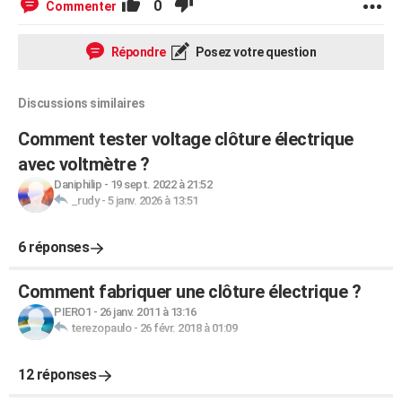
0
Commenter
Répondre
Posez votre question
Discussions similaires
Comment tester voltage clôture électrique
avec voltmètre ?
Daniphilip
-
19 sept. 2022 à 21:52
_rudy
-
5 janv. 2026 à 13:51
6 réponses
Comment fabriquer une clôture électrique ?
PIERO1
-
26 janv. 2011 à 13:16
terezopaulo
-
26 févr. 2018 à 01:09
12 réponses