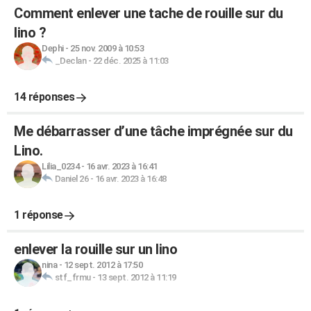
Comment enlever une tache de rouille sur du
lino ?
Dephi
-
25 nov. 2009 à 10:53
_Declan
-
22 déc. 2025 à 11:03
14 réponses
Me débarrasser d’une tâche imprégnée sur du
Lino.
Lilia_0234
-
16 avr. 2023 à 16:41
Daniel 26
-
16 avr. 2023 à 16:48
1 réponse
enlever la rouille sur un lino
nina
-
12 sept. 2012 à 17:50
stf_frmu
-
13 sept. 2012 à 11:19