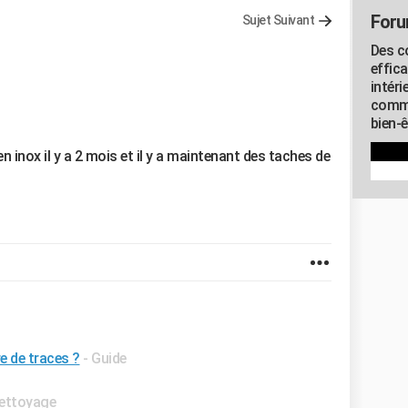
Foru
Sujet Suivant
Des c
effic
intéri
commu
bien-
en inox il y a 2 mois et il y a maintenant des taches de
e de traces ?
- Guide
ettoyage