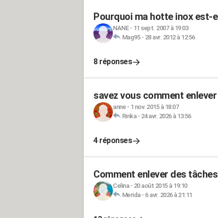
Pourquoi ma hotte inox est-el
NANE
-
11 sept. 2007 à 19:03
Mag95
-
28 avr. 2012 à 12:56
8 réponses
savez vous comment enlever de
anne
-
1 nov. 2015 à 18:07
Rinka
-
24 avr. 2026 à 13:56
4 réponses
Comment enlever des tâches d
Celina
-
20 août 2015 à 19:10
Merida
-
6 avr. 2026 à 21:11