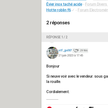
Évier inox taché acide
-
Forum Divers 
Hotte roblin f6
✓
-
Forum Electromé
2 réponses
RÉPONSE 1 / 2
stf_jpd87
29 966
21 juin 2023 à 17:45
Bonjour
Si neuve voir avec le vendeur. sous ga
la rouille.
Cordialement.