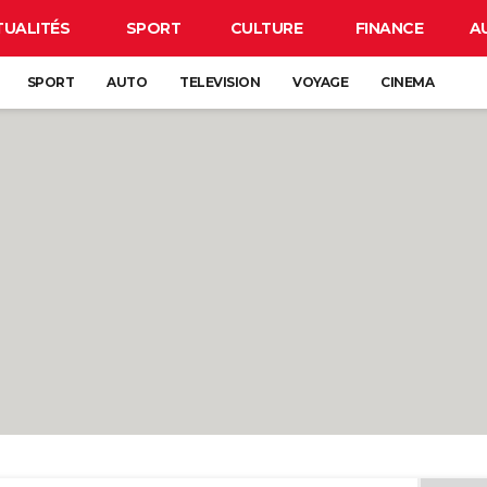
TUALITÉS
SPORT
CULTURE
FINANCE
A
SPORT
AUTO
TELEVISION
VOYAGE
CINEMA