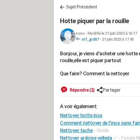
Sujet Précédent
Hotte piquer par la rouille
soso
-
Modifié le 21 juin 2023 à 16:17
stf_jpd87
-
21 juin 2023 à 17:45
Bonjour, je viens d'acheter une hotte 
rouille,elle est piquer partout
Que faire? Comment la nettoyer
Répondre (2)
Partager
A voir également:
Nettoyer hotte inox
Comment nettoyer de l'inox sans fair
Nettoyer tache
- Guide
Nettoyer ardoise velleda
✓
-
Forum N