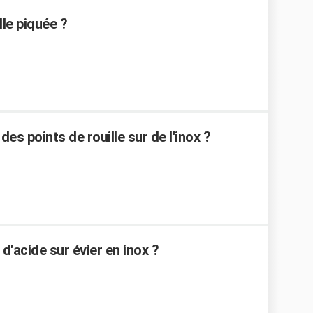
le piquée ?
s points de rouille sur de l'inox ?
'acide sur évier en inox ?