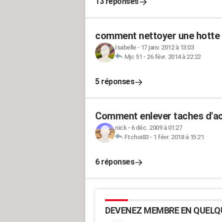
13 réponses
comment nettoyer une hotte 
Isabelle
-
17 janv. 2012 à 13:03
Mjc 51
-
26 févr. 2014 à 22:22
5 réponses
Comment enlever taches d'aci
nick
-
6 déc. 2009 à 01:27
Ftchoi83
-
1 févr. 2018 à 15:21
6 réponses
DEVENEZ MEMBRE EN QUELQ