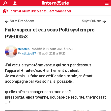
ACTUALITÉS
Forum
Forum Bricolage
Connexion
Electroménager
S'inscrire
Rechercher
Société
Education
Villes
Politique
Faits Divers
Monde
+
SPORT
Sujet Précédent
Sujet Suivant
Football
Cyclisme
Forum
Coupe du monde 2026
Tennis
Rugby
CULTURE
Fuite vapeur et eau sous Polti system pro
TNT
Cinéma
Musique
Programme TV
Streaming
Sorties cinéma
+
PVEU0053
FINANCE
Impôts
Immobilier
Banque
Crédit
Retraite
Epargne
Risques naturels par ville
Assurance
AUTO
arenaren
-
Modifié le 19 août 2023 à 13:28
stf_jpd87
-
19 août 2023 à 18:25
Réserver un essai
Berlines
Forum auto
Essais
Citadines
SUV
+
HIGH-TECH
J'ai vécu le symptôme vapeur qui sort par dessous
Meilleur smartphone
Ordinateurs
Guide high-tech
Mobiles
Internet
Jeux vidéo
+
BRICOLAGE
l'appareil + fuite d'eau + sifflement strident !
Aménagement intérieur
Cuisine
Jardinage
+
Forum
Extérieur
Salle de bains
Rangement
Je voudrais lui faire une vérification totale, en étant
WEEK-END
accompagné par vos soins, si possible...
Escapades
Expositions
Week-end nature
Guides de France
Patrimoine
Musées
+
LIFESTYLE
quelles pièces changer dans mon cas?
Bien-être
Mode
+
Art de vivre
Loisirs
Modes de vie
SANTE
pressostat, électrovanne, soupape de sécurité, thermostat
... ?
Guide de la santé
Médicaments
+
Alimentation
Maladies
Sommeil
VOYAGE