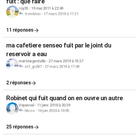
fuit : que faire
roy35
-
19 mai 2011 à 22:49
trombino
-
17 mars 2018 à 11:21
11 réponses
ma cafetiere senseo fuit par le joint du
reservoir a eau
martinegentelle
-
27 mars 2019 à 15:37
stf_jpd87
-
27 mars 2019 à 17:49
2 réponses
Robinet qui fuit quand on en ouvre un autre
Vayasoal
-
11 janv. 2018 à 20:39
Nicos
-
14 juin 2024 à 10:05
25 réponses