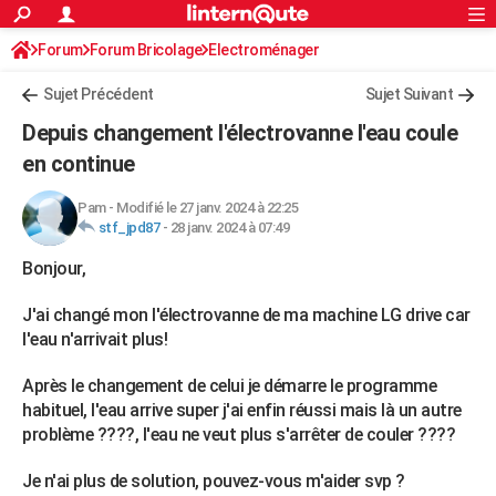
ACTUALITÉS
Forum
Forum Bricolage
Connexion
Electroménager
S'inscrire
Rechercher
Société
Education
Villes
Politique
Faits Divers
Monde
+
SPORT
Sujet Précédent
Sujet Suivant
Football
Cyclisme
Forum
Coupe du monde 2026
Tennis
Rugby
CULTURE
Depuis changement l'électrovanne l'eau coule
TNT
Cinéma
Musique
Programme TV
Streaming
Sorties cinéma
+
en continue
FINANCE
Impôts
Immobilier
Banque
Crédit
Retraite
Epargne
Risques naturels par ville
Assurance
AUTO
Pam
-
Modifié le 27 janv. 2024 à 22:25
stf_jpd87
-
28 janv. 2024 à 07:49
Réserver un essai
Berlines
Forum auto
Essais
Citadines
SUV
+
HIGH-TECH
Bonjour,
Meilleur smartphone
Ordinateurs
Guide high-tech
Mobiles
Internet
Jeux vidéo
+
BRICOLAGE
J'ai changé mon l'électrovanne de ma machine LG drive car
Aménagement intérieur
Cuisine
Jardinage
+
Forum
Extérieur
Salle de bains
Rangement
l'eau n'arrivait plus!
WEEK-END
Escapades
Expositions
Week-end nature
Guides de France
Patrimoine
Musées
+
Après le changement de celui je démarre le programme
LIFESTYLE
habituel, l'eau arrive super j'ai enfin réussi mais là un autre
Bien-être
Mode
+
Art de vivre
Loisirs
Modes de vie
SANTE
problème ????, l'eau ne veut plus s'arrêter de couler ????
Guide de la santé
Médicaments
+
Alimentation
Maladies
Sommeil
VOYAGE
Je n'ai plus de solution, pouvez-vous m'aider svp ?