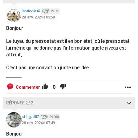
labricole47
2 871
28 janv. 2024 à 03:59
Bonjour
Le tuyau du pressostat est il en bon état, où le pressostat
lui même qui ne donne pas l'information que le niveau est
atteint,
C'est pas une conviction juste une idée
0
Commenter
RÉPONSE 2 / 2
stf_jpd87
29 968
28 janv. 2024 à 07:49
Bonjour