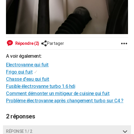
Répondre (2)
Partager
A voir également:
Electrovanne qui fuit
Frigo qui fuit
✓
Chasse d'eau qui fuit
Fusible électrovanne turbo 1.6 hdi
Comment démonter un mitigeur de cuisine qui fuit
Problème électrovanne après changement turbo sur C4 ?
2 réponses
RÉPONSE 1 / 2