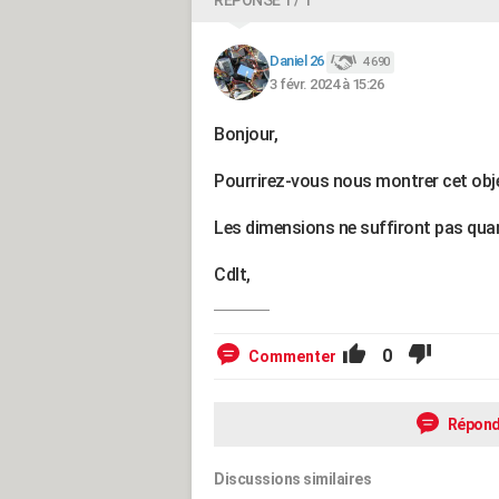
RÉPONSE 1 / 1
Daniel 26
4 690
3 févr. 2024 à 15:26
Bonjour,
Pourrirez-vous nous montrer cet obje
Les dimensions ne suffiront pas quan
Cdlt,
0
Commenter
Répond
Discussions similaires