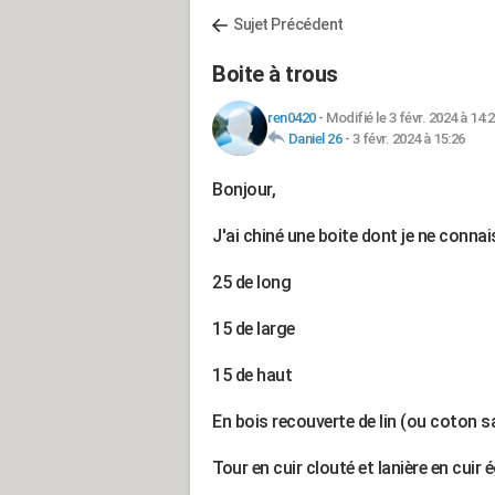
Sujet Précédent
Boite à trous
ren0420
-
Modifié le 3 févr. 2024 à 14:
Daniel 26
-
3 févr. 2024 à 15:26
Bonjour,
J'ai chiné une boite dont je ne connais
25 de long
15 de large
15 de haut
En bois recouverte de lin (ou coton s
Tour en cuir clouté et lanière en cuir