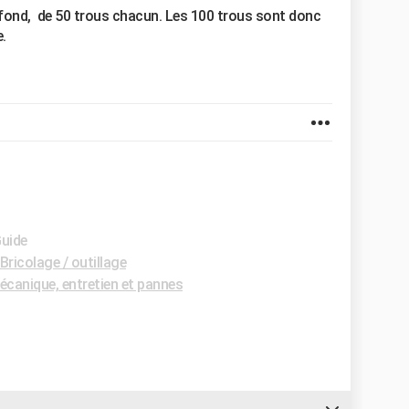
 fond, de 50 trous chacun. Les 100 trous sont donc
.
Guide
ricolage / outillage
canique, entretien et pannes