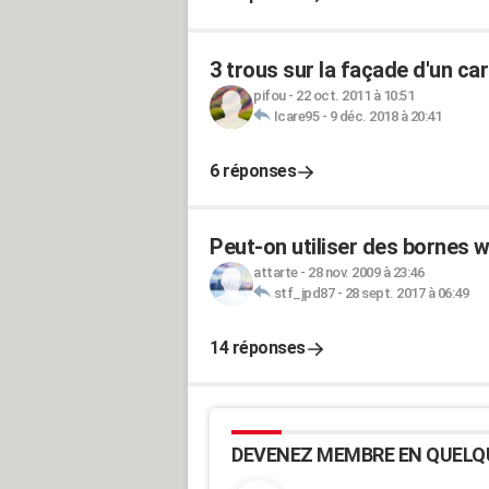
3 trous sur la façade d'un car
pifou
-
22 oct. 2011 à 10:51
Icare95
-
9 déc. 2018 à 20:41
6 réponses
Peut-on utiliser des bornes w
attarte
-
28 nov. 2009 à 23:46
stf_jpd87
-
28 sept. 2017 à 06:49
14 réponses
DEVENEZ MEMBRE EN QUELQ