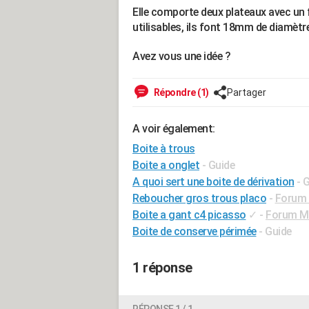
Elle comporte deux plateaux avec un
utilisables, ils font 18mm de diamètre
Avez vous une idée ?
Répondre (1)
Partager
A voir également:
Boite à trous
Boite a onglet
- Guide
A quoi sert une boite de dérivation
- 
Reboucher gros trous placo
-
Forum B
Boite a gant c4 picasso
✓
-
Forum Mé
Boite de conserve périmée
- Guide
1 réponse