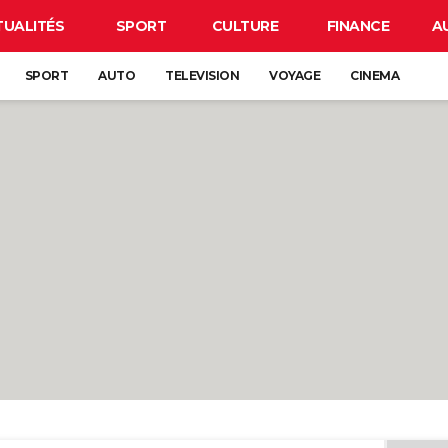
TUALITÉS
SPORT
CULTURE
FINANCE
A
SPORT
AUTO
TELEVISION
VOYAGE
CINEMA