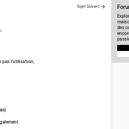
Foru
Sujet Suivant
Explo
maiso
des co
23
encor
passio
 pas l'utilisation;
ale)
 également.