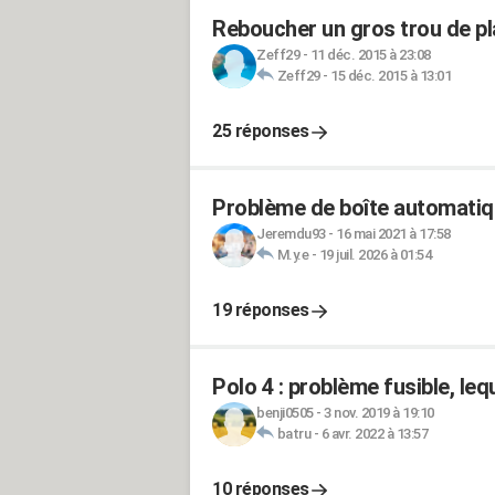
Reboucher un gros trou de pla
Zeff29
-
11 déc. 2015 à 23:08
Zeff29
-
15 déc. 2015 à 13:01
25 réponses
Problème de boîte automatiq
Jeremdu93
-
16 mai 2021 à 17:58
M.y.e
-
19 juil. 2026 à 01:54
19 réponses
Polo 4 : problème fusible, leq
benji0505
-
3 nov. 2019 à 19:10
batru
-
6 avr. 2022 à 13:57
10 réponses