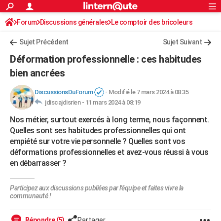
ACTUALITÉS
Forum
Discussions générales
Connexion
S'inscrire
Le comptoir des bricoleurs
Rechercher
Société
Education
Villes
Politique
Faits Divers
Monde
+
SPORT
Sujet Précédent
Sujet Suivant
Football
Cyclisme
Forum
Coupe du monde 2026
Tennis
Rugby
CULTURE
Déformation professionnelle : ces habitudes
TNT
Cinéma
Musique
Programme TV
Streaming
Sorties cinéma
+
bien ancrées
FINANCE
Impôts
Immobilier
Banque
Crédit
Retraite
Epargne
Risques naturels par ville
Assurance
AUTO
DiscussionsDuForum
-
Modifié le 7 mars 2024 à 08:35
jdiscajdisrien -
11 mars 2024 à 08:19
Réserver un essai
Berlines
Forum auto
Essais
Citadines
SUV
+
HIGH-TECH
Nos métier, surtout exercés à long terme, nous façonnent.
Meilleur smartphone
Ordinateurs
Guide high-tech
Mobiles
Internet
Jeux vidéo
+
Quelles sont ses habitudes professionnelles qui ont
BRICOLAGE
empiété sur votre vie personnelle ? Quelles sont vos
Aménagement intérieur
Cuisine
Jardinage
+
Forum
Extérieur
Salle de bains
Rangement
déformations professionnelles et avez-vous réussi à vous
WEEK-END
en débarrasser ?
Escapades
Expositions
Week-end nature
Guides de France
Patrimoine
Musées
+
LIFESTYLE
Participez aux discussions publiées par l'équipe et faites vivre la
Bien-être
Mode
+
Art de vivre
Loisirs
Modes de vie
SANTE
communauté !
Guide de la santé
Médicaments
+
Alimentation
Maladies
Sommeil
VOYAGE
Répondre (5)
Partager