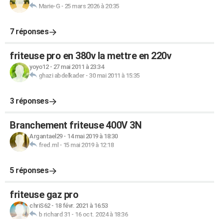
Marie-G
-
25 mars 2026 à 20:35
7 réponses
friteuse pro en 380v la mettre en 220v
yoyo12
-
27 mai 2011 à 23:34
ghazi abdelkader
-
30 mai 2011 à 15:35
3 réponses
Branchement friteuse 400V 3N
Argantael29
-
14 mai 2019 à 18:30
fred.ml
-
15 mai 2019 à 12:18
5 réponses
friteuse gaz pro
chriS62
-
18 févr. 2021 à 16:53
b richard 31
-
16 oct. 2024 à 18:36