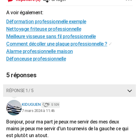
City break
Voyage de noces
Climat
Destinations
Voyage nature
Forum
+
PHOTO
A voir également:
GUIDES D'ACHAT
Déformation professionnelle exemple
Nettoyage friteuse professionnelle
BONS PLANS
Meilleure visseuse sans fil professionnelle
Comment décoller une plaque professionnelle ?
✓
CARTE DE VOEUX
Alarme professionnelle maison
Carte Bonne année
Carte Pâques
Carte de Noël
Carte Saint-Valentin
Carte d'anniversaire
DICTIONNAIRE
Défonceuse professionnelle
Biographies
Expressions
Dictionnaire
Citations
Proverbes
PROGRAMME TV
5 réponses
COPAINS D'AVANT
RÉPONSE 1 / 5
Se connecter
Collèges
Universités
Service militaire
S'inscrire
Lycées
Primaires
Entreprises
Avis de recherche
AVIS DE DÉCÈS
KIDUGUEN
5 109
FORUM
7 mars 2024 à 11:46
Lifestyle
Sport
Television
Cinema
Bricolage
Culture
Auto
Voyage
Bonjour, pour ma part je peux me servir des mes deux
mains je peux me servir d'un tournevis de la gauche ce qui
est plutôt un atout.