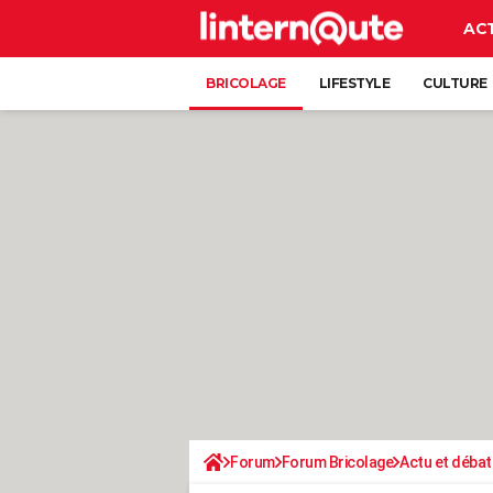
AC
BRICOLAGE
LIFESTYLE
CULTURE
Forum
Forum Bricolage
Actu et débat