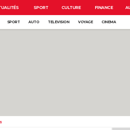
TUALITÉS
SPORT
CULTURE
FINANCE
A
SPORT
AUTO
TELEVISION
VOYAGE
CINEMA
s