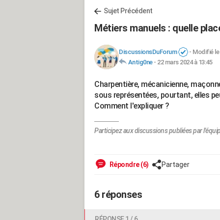
Sujet Précédent
Métiers manuels : quelle pla
DiscussionsDuForum
-
Modifié le
Antig0ne
-
22 mars 2024 à 13:45
Charpentière, mécanicienne, maçonne.
sous représentées, pourtant, elles p
Comment l'expliquer ?
Participez aux discussions publiées par l'équi
Répondre (6)
Partager
6 réponses
RÉPONSE 1 / 6